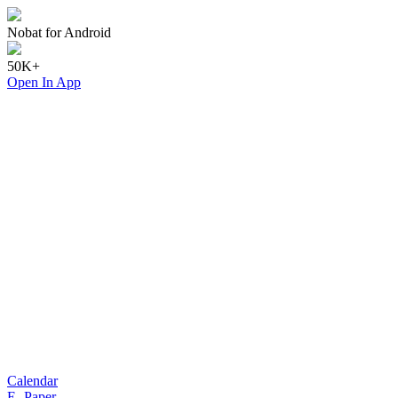
Nobat for Android
50K+
Open In App
Calendar
E- Paper