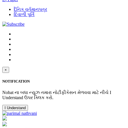
દૈનિક વર્તમાનપત્ર
દિવાળી પુર્તિ
×
NOTIFICATION
Nobat ના બધા ન્યુઝ તમારા નોટીફીકેસન મેળવવા માટે નીચે I
Understand ઉપર ક્લિક કરો.
I Understand