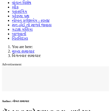
વાંચન વિશેષ
ખૌફ
પ્રાસંગિક
પ્રેરણા પથ
નોબત ફ્લેશબેક - ર૦ર૪
મન હોઈ તો માળવે જવાય
કટાક્ષ કણિકા
બાળવાર્તા
ચિરવિદાય
You are here:
મુખ્ય સમાચાર
વિગતવાર સમાચાર
Advertisement
Author:
નોબત સમાચાર