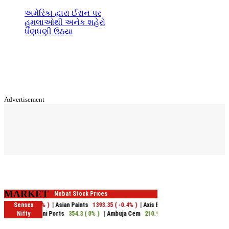
અમેરિકા દ્વારા ઈરાન પર
હુમલાઓથી અનેક શહેરો
ધણધણી ઉઠયા
Advertisement
MARKET