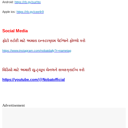
Android:
https://rb.gy/surhtv
Apple ios:
https://rb.gy/cee4r9
Social Media
ફોટો
સ્ટોરી
માટે
અમારા
ઇન્સ્ટાગ્રામ
પેઈજને
ફોલ્લો
કરો
https://www.instagram.com/nobatdaily?r=nametag
વિડિયો માટે અમારી યુ-ટ્યૂબ ચેનલને સબસ્ક્રાઈબ કરો
https://youtube.com/@Nobatofficial
Advertisement