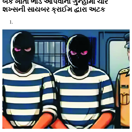
બેંક ખાતા ભાડે આપવાના ગુન્હામાં ચાર
શખ્સની સાયબર ક્રાઈમ દ્વારા અટક