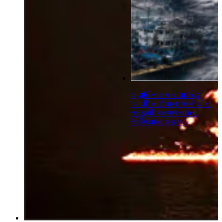
મહાવિનાશક વાવાઝોડુ
'બાવી' તાઈવાન અને ચીન
તરફથી આગળ વધતાં
એશિયામાં ફફડાટ