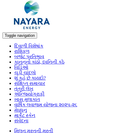
Toggle navigation
દિવાળી વિશેષાંક
રાશિફળ
બજેટ પ્રતિભાવ
કાનૂનનો કાંઠો, ધ્વનિની કંઠે
વિડિઓ
ચૂડી ચાંદલો
શું કહે છે કાયદો?
સંક્ષિપ્ત સમાચાર
તંત્રી લેખ
એન્જિયોગ્રાફી
ખાસ મુલાકાત
વાર્ષિક લવાજમ યોજના ૨૦૨૫-૨૬
મેઘધનુ
માર્કેટ સ્કેન
સંવેદના
મિલન મસ્તની મસ્તી