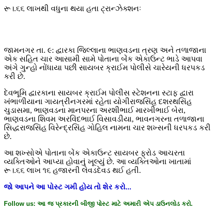
રૂ।.૬૬ લાખથી વધુના થયા હતા ટ્રાન્ઝેક્શનઃ
જામનગર તા. ૯: દ્વારકા જિલ્લાના ભાણવડના ત્રણ અને તળાજાના
એક સહિત ચાર આસામી સામે પોતાના બેંક એકાઉન્ટ ભાડે આપવા
અંગે ગુન્હો નોંધાયા પછી સાયબર ક્રાઈમ પોલીસે ચારેયની ધરપકડ
કરી છે.
દેવભૂમિ દ્વારકાના સાયબર ક્રાઈમ પોલીસ સ્ટેશનના સ્ટાફ દ્વારા
ખંભાળીયાના ગાયત્રીનગરમાં રહેતા યોગીરાજસિંહ દશરથસિંહ
ચુડાસમા, ભાણવડના માનપરના અરશીભાઈ મારખીભાઈ બેરા,
ભાણવડના શિવમ અરવિંદભાઈ વિસાવડીયા, ભાવનગરના તળાજાના
સિદ્ધરાજસિંહ વિરેન્દ્રસિંહ ગોહિલ નામના ચાર શખ્સની ધરપકડ કરી
છે.
આ શખ્સોએ પોતાના બેંક એકાઉન્ટ સાયબર ફ્રોડ આચરતા
વ્યક્તિઓને આપ્યા હોવાનું ખૂલ્યું છે. આ વ્યક્તિઓના ખાતામાં
રૂ।.૬૬ લાખ ૧૬ હજારની લેવડદેવડ થઈ હતી.
જો
આપને
આ
પોસ્ટ
ગમી
હોય
તો
શેર
કરો
...
Follow us:
આ
જ
પ્રકારની
બીજી
પોસ્ટ
માટે
અમારી
એપ
ડાઉનલોડ
કરો
.