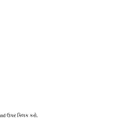
and ઉપર ક્લિક કરો.