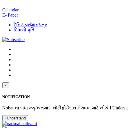
Calendar
E- Paper
દૈનિક વર્તમાનપત્ર
દિવાળી પુર્તિ
×
NOTIFICATION
Nobat ના બધા ન્યુઝ તમારા નોટીફીકેસન મેળવવા માટે નીચે I Underst
I Understand