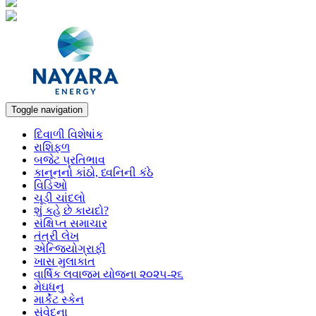
Toggle navigation
દિવાળી વિશેષાંક
રાશિફળ
બજેટ પ્રતિભાવ
કાનૂનનો કાંઠો, ધ્વનિની કંઠે
વિડિઓ
ચૂડી ચાંદલો
શું કહે છે કાયદો?
સંક્ષિપ્ત સમાચાર
તંત્રી લેખ
એન્જિયોગ્રાફી
ખાસ મુલાકાત
વાર્ષિક લવાજમ યોજના ૨૦૨૫-૨૬
મેઘધનુ
માર્કેટ સ્કેન
સંવેદના