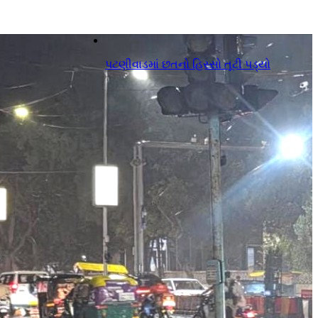
પટણીવાડમાં છતનો હિસ્સો તૂટી પડ્યો