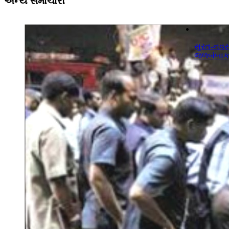
અન્ય સમાચારો
સુરત-નવસા
જળબંબાકાર