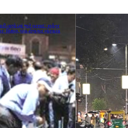
રી-વાલોડમાં ભારે વરસાદઃ સર્વત્ર
ઃ શિક્ષણ, ધંધા-રોજગાર ખોરવાયા