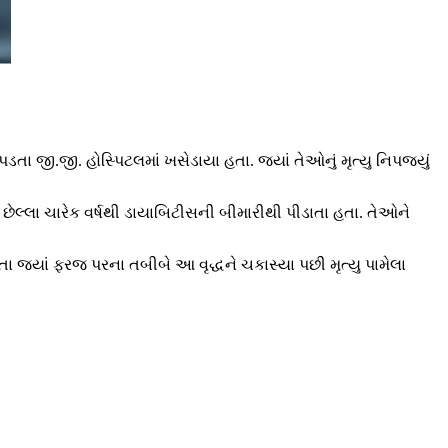
 જી.જી. હોસ્પિટલમાં ખસેડાયા હતા. જ્યાં તેઓનું મૃત્યુ નિપજ્યું
લ્લા ચારેક વર્ષથી ડાયાબિટીસની બીમારીથી પીડાતા હતા. તેઓને
ા જ્યાં ફરજ પરના તબીબે આ વૃદ્ધને ચકાસ્યા પછી મૃત્યુ પામેલા