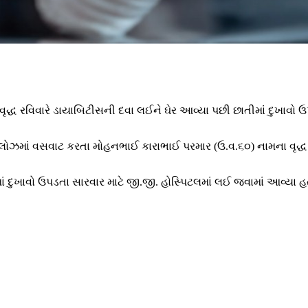
વિવારે ડાયાબિટીસની દવા લઈને ઘેર આવ્યા પછી છાતીમાં દુખાવો ઉપડતા
ઝમાં વસવાટ કરતા મોહનભાઈ કારાભાઈ પરમાર (ઉ.વ.૬૦) નામના વૃદ્ધ છે
 દુખાવો ઉપડતા સારવાર માટે જી.જી. હોસ્પિટલમાં લઈ જવામાં આવ્યા હત