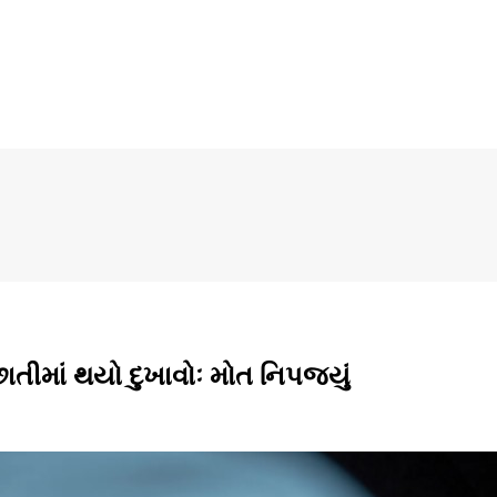
તીમાં થયો દુખાવોઃ મોત નિપજ્યું