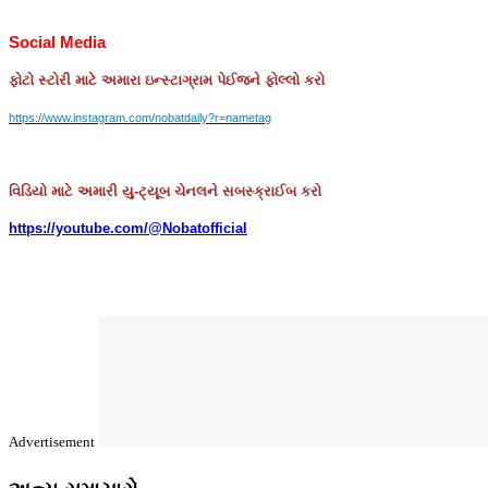
Social Media
ફોટો
સ્ટોરી
માટે
અમારા
ઇન્સ્ટાગ્રામ
પેઈજને
ફોલ્લો
કરો
https://www.instagram.com/nobatdaily?r=nametag
વિડિયો માટે અમારી યુ-ટ્યૂબ ચેનલને સબસ્ક્રાઈબ કરો
https://youtube.com/@Nobatofficial
Advertisement