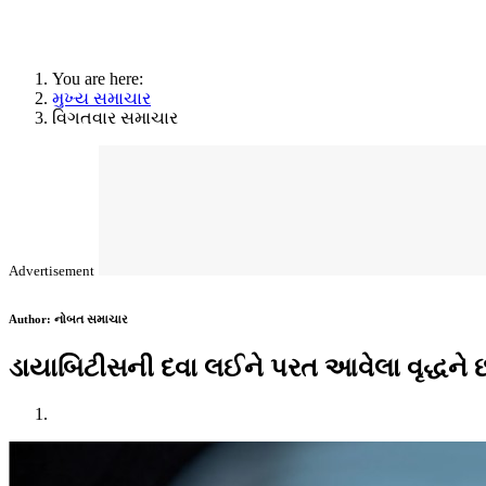
You are here:
મુખ્ય સમાચાર
વિગતવાર સમાચાર
Advertisement
Author:
નોબત સમાચાર
ડાયાબિટીસની દવા લઈને પરત આવેલા વૃદ્ધને છા