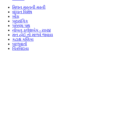
મિલન મસ્તની મસ્તી
વાંચન વિશેષ
ખૌફ
પ્રાસંગિક
પ્રેરણા પથ
નોબત ફ્લેશબેક - ર૦ર૪
મન હોઈ તો માળવે જવાય
કટાક્ષ કણિકા
બાળવાર્તા
ચિરવિદાય