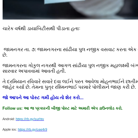
ચારેક વર્ષથી ડાયાબિટીસથી પીડાતા હતાઃ
જામનગર તા. ૭: જામનગરના સાંઢીયા પુલ નજીક વસવાટ કરતા એક વૃદ્ધ ર
છે.
જામનગરના ગોકુલ નગરથી આગળ સાંઢીયા પુલ નજીક મહાલક્ષ્મી બંગ્લો
સારવાર અપાવવામાં આવતી હતી.
તે દરમિયાન રવિવારે સવારે દવા લઈને પરત આવેલા મોહનભાઈને છાતીમાં
જાહેર કર્યા છે. તેમના પુત્ર રશ્મિનભાઈ પરમારે પોલીસને જાણ કરી છે.
જો
આપને
આ
પોસ્ટ
ગમી
હોય
તો
શેર
કરો
...
Follow us:
આ
જ
પ્રકારની
બીજી
પોસ્ટ
માટે
અમારી
એપ
ડાઉનલોડ
કરો
.
Android:
https://rb.gy/surhtv
Apple ios:
https://rb.gy/cee4r9