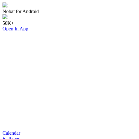
Nobat for Android
50K+
Open In App
Calendar
E- Paper