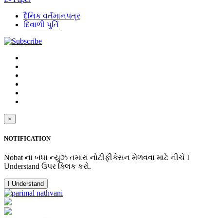
દૈનિક વર્તમાનપત્ર
દિવાળી પુર્તિ
×
NOTIFICATION
Nobat ના બધા ન્યુઝ તમારા નોટીફીકેસન મેળવવા માટે નીચે I
Understand ઉપર ક્લિક કરો.
I Understand