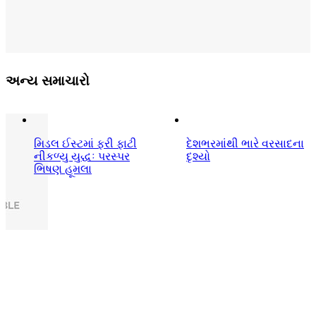
અન્ય સમાચારો
મિડલ ઈસ્ટમાં ફરી ફાટી
દેશભરમાંથી ભારે વરસાદના
નીકળ્યુ યુદ્ધઃ પરસ્પર
દૃશ્યો
ભિષણ હૂમલા