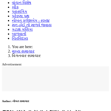
વાંચન વિશેષ
ખૌફ
પ્રાસંગિક
પ્રેરણા પથ
નોબત ફ્લેશબેક - ર૦ર૪
મન હોઈ તો માળવે જવાય
કટાક્ષ કણિકા
બાળવાર્તા
ચિરવિદાય
You are here:
મુખ્ય સમાચાર
વિગતવાર સમાચાર
Advertisement
Author:
નોબત સમાચાર