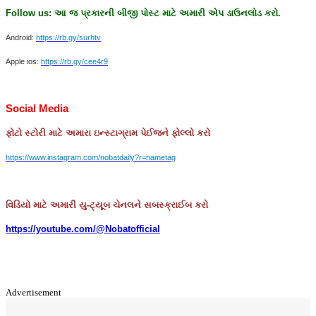
Follow us:
આ
જ
પ્રકારની
બીજી
પોસ્ટ
માટે
અમારી
એપ
ડાઉનલોડ
કરો
.
Android:
https://rb.gy/surhtv
Apple ios:
https://rb.gy/cee4r9
Social Media
ફોટો
સ્ટોરી
માટે
અમારા
ઇન્સ્ટાગ્રામ
પેઈજને
ફોલ્લો
કરો
https://www.instagram.com/nobatdaily?r=nametag
વિડિયો માટે અમારી યુ-ટ્યૂબ ચેનલને સબસ્ક્રાઈબ કરો
https://youtube.com/@Nobatofficial
Advertisement