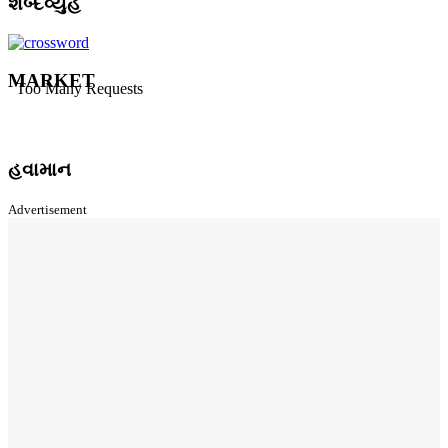
શબ્દવ્યુહ
MARKET
હવામાન
Advertisement