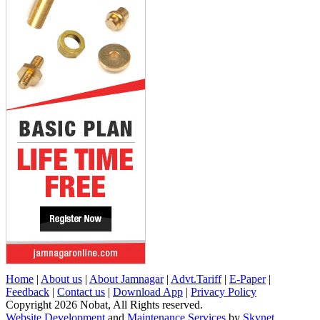
Home
|
About us
|
About Jamnagar
|
Advt.Tariff
|
E-Paper
|
Feedback
|
Contact us
|
Download App
|
Privacy Policy
Copyright 2026 Nobat, All Rights reserved.
Website Development
and
Maintenance Services
by
Skynet