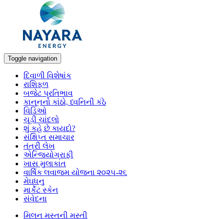
Toggle navigation
દિવાળી વિશેષાંક
રાશિફળ
બજેટ પ્રતિભાવ
કાનૂનનો કાંઠો, ધ્વનિની કંઠે
વિડિઓ
ચૂડી ચાંદલો
શું કહે છે કાયદો?
સંક્ષિપ્ત સમાચાર
તંત્રી લેખ
એન્જિયોગ્રાફી
ખાસ મુલાકાત
વાર્ષિક લવાજમ યોજના ૨૦૨૫-૨૬
મેઘધનુ
માર્કેટ સ્કેન
સંવેદના
મિલન મસ્તની મસ્તી