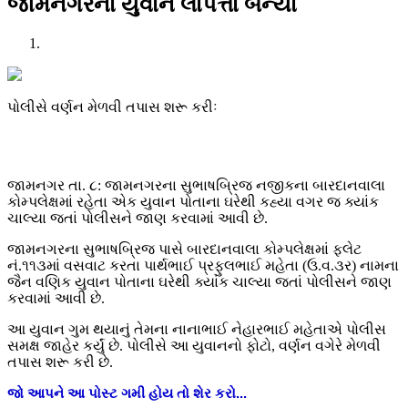
જામનગરના યુવાન લાપત્તા બન્યા
પોલીસે વર્ણન મેળવી તપાસ શરૂ કરીઃ
જામનગર તા. ૮: જામનગરના સુભાષબ્રિજ નજીકના બારદાનવાલા
કોમ્પલેક્ષમાં રહેતા એક યુવાન પોતાના ઘરેથી કહ્યા વગર જ ક્યાંક
ચાલ્યા જતાં પોલીસને જાણ કરવામાં આવી છે.
જામનગરના સુભાષબ્રિજ પાસે બારદાનવાલા કોમ્પલેક્ષમાં ફ્લેટ
નં.૧૧૩માં વસવાટ કરતા પાર્થભાઈ પ્રફુલભાઈ મહેતા (ઉ.વ.૩ર) નામના
જૈન વણિક યુવાન પોતાના ઘરેથી ક્યાંક ચાલ્યા જતાં પોલીસને જાણ
કરવામાં આવી છે.
આ યુવાન ગુમ થયાનું તેમના નાનાભાઈ નેહારભાઈ મહેતાએ પોલીસ
સમક્ષ જાહેર કર્યું છે. પોલીસે આ યુવાનનો ફોટો, વર્ણન વગેરે મેળવી
તપાસ શરૂ કરી છે.
જો
આપને
આ
પોસ્ટ
ગમી
હોય
તો
શેર
કરો
...