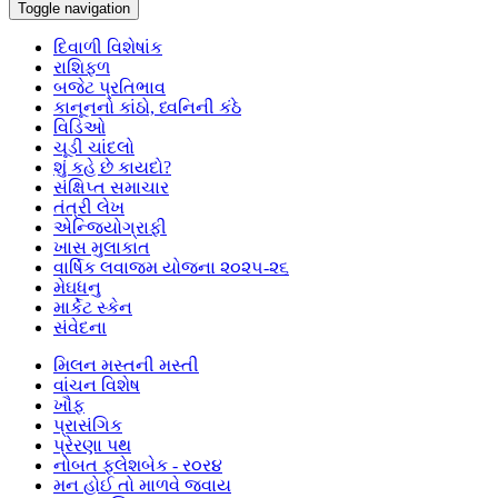
Toggle navigation
દિવાળી વિશેષાંક
રાશિફળ
બજેટ પ્રતિભાવ
કાનૂનનો કાંઠો, ધ્વનિની કંઠે
વિડિઓ
ચૂડી ચાંદલો
શું કહે છે કાયદો?
સંક્ષિપ્ત સમાચાર
તંત્રી લેખ
એન્જિયોગ્રાફી
ખાસ મુલાકાત
વાર્ષિક લવાજમ યોજના ૨૦૨૫-૨૬
મેઘધનુ
માર્કેટ સ્કેન
સંવેદના
મિલન મસ્તની મસ્તી
વાંચન વિશેષ
ખૌફ
પ્રાસંગિક
પ્રેરણા પથ
નોબત ફ્લેશબેક - ર૦ર૪
મન હોઈ તો માળવે જવાય