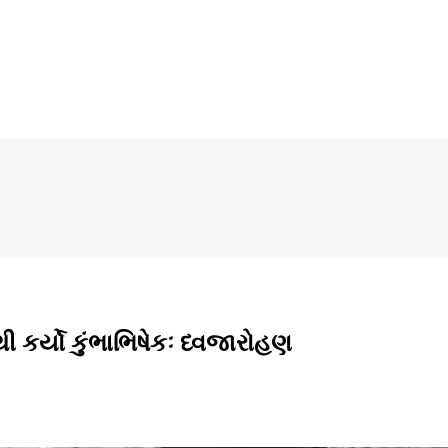
 કર્યો કુંભાભિષેકઃ ધ્વજારોહણ