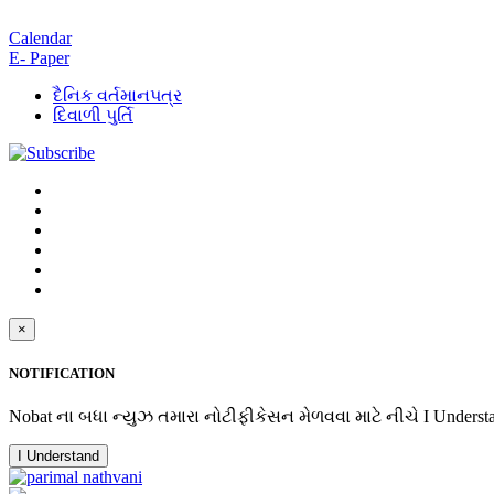
Calendar
E- Paper
દૈનિક વર્તમાનપત્ર
દિવાળી પુર્તિ
×
NOTIFICATION
Nobat ના બધા ન્યુઝ તમારા નોટીફીકેસન મેળવવા માટે નીચે I Underst
I Understand