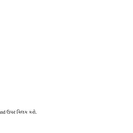
and ઉપર ક્લિક કરો.