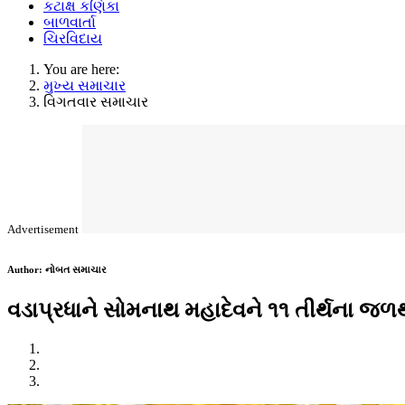
કટાક્ષ કણિકા
બાળવાર્તા
ચિરવિદાય
You are here:
મુખ્ય સમાચાર
વિગતવાર સમાચાર
Advertisement
Author:
નોબત સમાચાર
વડાપ્રધાને સોમનાથ મહાદેવને ૧૧ તીર્થના જળથી