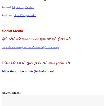
Android:
https://rb.gy/surhtv
Apple ios:
https://rb.gy/cee4r9
Social Media
ફોટો
સ્ટોરી
માટે
અમારા
ઇન્સ્ટાગ્રામ
પેઈજને
ફોલ્લો
કરો
https://www.instagram.com/nobatdaily?r=nametag
વિડિયો માટે અમારી યુ-ટ્યૂબ ચેનલને સબસ્ક્રાઈબ કરો
https://youtube.com/@Nobatofficial
Advertisement