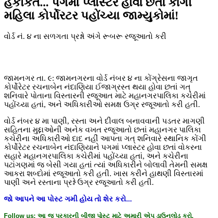
હકીકતે... પગમાં પ્લાસ્ટર હોવા છતાં કોંગી
મહિલા કોર્પોરટર પહોંચ્યા જામ્યુકોમાં!
વોર્ડ નં. ૪ ના સળગતા પ્રશ્નો અંગે રૂબરૂ રજૂઆતો કરી
જામનગર તા. ૯: જામનગરના વોર્ડ નંબર ૪ ના કોંગ્રેસના જાગૃત
કોર્પોરેટર રચનાબેન નંદાણિયા ઈજાગ્રસ્ત થયા હોવા છતાં ગત્
શનિવારે પોતાના વિસ્તારની રજૂઆત માટે મહાનગરપાલિકા કચેરીમાં
પહોંચ્યા હતાં, અને અધિકારીઓ સમક્ષ ઉગ્ર રજૂઆતો કરી હતી.
વોર્ડ નંબર ૪ મા પાણી, રસ્તા અને દીવાલ બનાવવાની પડતર માગણી
સહિતના મુદ્દાઓની અનેક વખત રજૂઆતો છતાં મહાનગર પાલિકા
કચેરીના અધિકારીઓ દાદ નહીં આપતા ગત્ શનિવારે સ્થાનિક કોંગી
કોર્પોરેટર રચનાબેન નંદાણિયાને પગમાં પ્લાસ્ટર હોવા છતાં વોકરના
સહારે મહાનગરપાલિકા કચેરીમાં પહોંચ્યા હતાં, અને કચેરીના
પટાંગણમાં જ બેસી ગયા હતાં ત્યાં અધિકારીને બોલાવી તેમની સમક્ષ
આકરા શબ્દોમાં રજૂઆતો કરી હતી. ખાસ કરીને હાથણી વિસ્તારમાં
પાણી અને રસ્તાના પ્રશ્ને ઉગ્ર રજૂઆતો કરી હતી.
જો
આપને
આ
પોસ્ટ
ગમી
હોય
તો
શેર
કરો
...
Follow us:
આ
જ
પ્રકારની
બીજી
પોસ્ટ
માટે
અમારી
એપ
ડાઉનલોડ
કરો
.