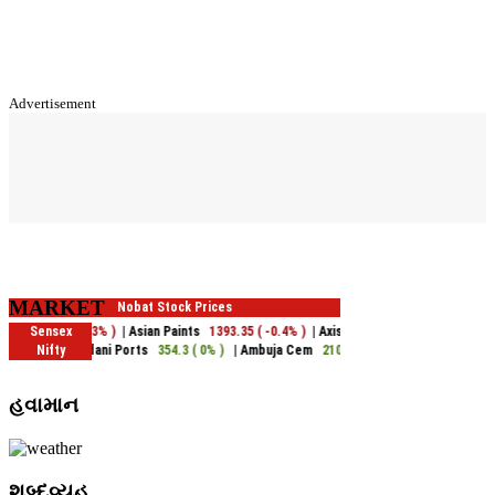
Advertisement
MARKET
હવામાન
શબ્દવ્યુહ