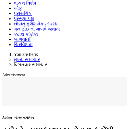
વાંચન વિશેષ
ખૌફ
પ્રાસંગિક
પ્રેરણા પથ
નોબત ફ્લેશબેક - ર૦ર૪
મન હોઈ તો માળવે જવાય
કટાક્ષ કણિકા
બાળવાર્તા
ચિરવિદાય
You are here:
મુખ્ય સમાચાર
વિગતવાર સમાચાર
Advertisement
Author:
નોબત સમાચાર