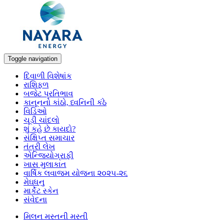
Toggle navigation
દિવાળી વિશેષાંક
રાશિફળ
બજેટ પ્રતિભાવ
કાનૂનનો કાંઠો, ધ્વનિની કંઠે
વિડિઓ
ચૂડી ચાંદલો
શું કહે છે કાયદો?
સંક્ષિપ્ત સમાચાર
તંત્રી લેખ
એન્જિયોગ્રાફી
ખાસ મુલાકાત
વાર્ષિક લવાજમ યોજના ૨૦૨૫-૨૬
મેઘધનુ
માર્કેટ સ્કેન
સંવેદના
મિલન મસ્તની મસ્તી