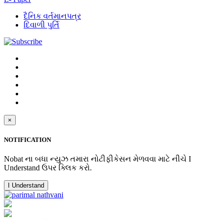
દૈનિક વર્તમાનપત્ર
દિવાળી પુર્તિ
×
NOTIFICATION
Nobat ના બધા ન્યુઝ તમારા નોટીફીકેસન મેળવવા માટે નીચે I
Understand ઉપર ક્લિક કરો.
I Understand