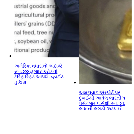
અમેરિકા વધારાનો અંદાજે
રૂ।. ૪૦ હજાર કરોડનો
ટેરિફ રિફંડ આપશેઃ વ્હાઈટ
હાઉસ
અમદાવાદ એરપોર્ટ પર
દુબઈથી આવેલ ભારતીય
પેસેન્જર પાસેથી રૂ।. ૯૬
લાખની લગડી ઝડપાઈ