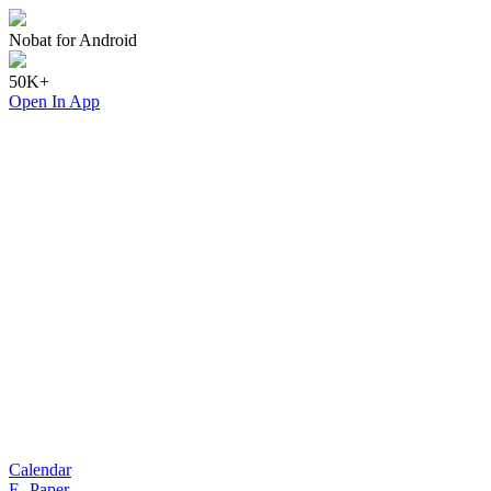
Nobat for Android
50K+
Open In App
Calendar
E- Paper