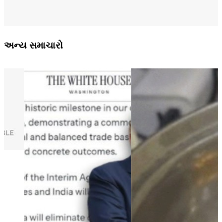
અન્ય સમાચારો
-