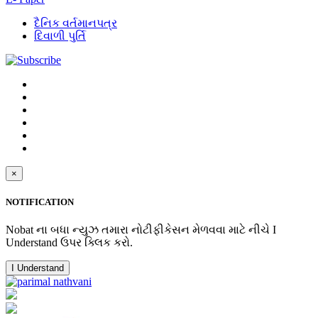
દૈનિક વર્તમાનપત્ર
દિવાળી પુર્તિ
×
NOTIFICATION
Nobat ના બધા ન્યુઝ તમારા નોટીફીકેસન મેળવવા માટે નીચે I
Understand ઉપર ક્લિક કરો.
I Understand