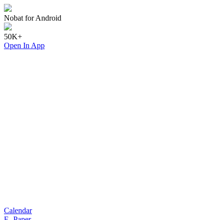
Nobat for Android
50K+
Open In App
Calendar
E- Paper