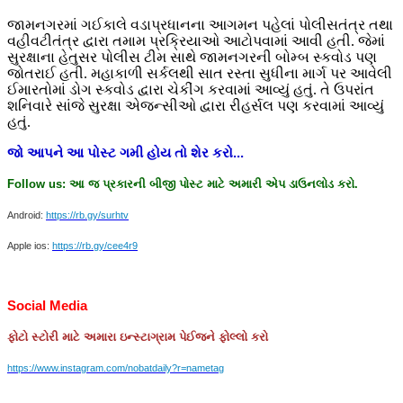
જામનગરમાં ગઈકાલે વડાપ્રધાનના આગમન પહેલાં પોલીસતંત્ર તથા
વહીવટીતંત્ર દ્વારા તમામ પ્રક્રિયાઓ આટોપવામાં આવી હતી. જેમાં
સુરક્ષાના હેતુસર પોલીસ ટીમ સાથે જામનગરની બોમ્બ સ્કવોડ પણ
જોતરાઈ હતી. મહાકાળી સર્કલથી સાત રસ્તા સુધીના માર્ગ પર આવેલી
ઈમારતોમાં ડોગ સ્કવોડ દ્વારા ચેકીંગ કરવામાં આવ્યું હતું. તે ઉપરાંત
શનિવારે સાંજે સુરક્ષા એજન્સીઓ દ્વારા રીહર્સલ પણ કરવામાં આવ્યું
હતું.
જો
આપને
આ
પોસ્ટ
ગમી
હોય
તો
શેર
કરો
...
Follow us:
આ
જ
પ્રકારની
બીજી
પોસ્ટ
માટે
અમારી
એપ
ડાઉનલોડ
કરો
.
Android:
https://rb.gy/surhtv
Apple ios:
https://rb.gy/cee4r9
Social Media
ફોટો
સ્ટોરી
માટે
અમારા
ઇન્સ્ટાગ્રામ
પેઈજને
ફોલ્લો
કરો
https://www.instagram.com/nobatdaily?r=nametag