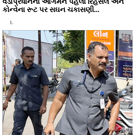
વડાપ્રધાનના આગમન પહેલાં રિહર્સલ અને
કોન્વેના રૂટ પર સઘન ચકાસણી...