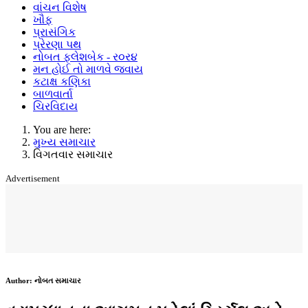
વાંચન વિશેષ
ખૌફ
પ્રાસંગિક
પ્રેરણા પથ
નોબત ફ્લેશબેક - ર૦ર૪
મન હોઈ તો માળવે જવાય
કટાક્ષ કણિકા
બાળવાર્તા
ચિરવિદાય
You are here:
મુખ્ય સમાચાર
વિગતવાર સમાચાર
Advertisement
Author:
નોબત સમાચાર