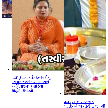
વડાપ્રધાન નરેન્દ્ર મોદીનું
જામનગરમાં દબદબાભર્યું
અભિવાદનઃ કેસરિયો
માહોલ છવાયો
વડાપ્રધાને સોમનાથ
મહાદેવને ૧૧ તીર્થના જળથી