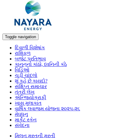
Toggle navigation
દિવાળી વિશેષાંક
રાશિફળ
બજેટ પ્રતિભાવ
કાનૂનનો કાંઠો, ધ્વનિની કંઠે
વિડિઓ
ચૂડી ચાંદલો
શું કહે છે કાયદો?
સંક્ષિપ્ત સમાચાર
તંત્રી લેખ
એન્જિયોગ્રાફી
ખાસ મુલાકાત
વાર્ષિક લવાજમ યોજના ૨૦૨૫-૨૬
મેઘધનુ
માર્કેટ સ્કેન
સંવેદના
મિલન મસ્તની મસ્તી