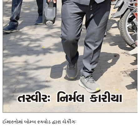
ઈમારતોમાં બોમ્બ સ્કવોડ દ્વારા ચેકીંગઃ