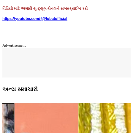
વિડિયો માટે અમારી યુ-ટ્યૂબ ચેનલને સબસ્ક્રાઈબ કરો
https://youtube.com/@Nobatofficial
Advertisement
અન્ય સમાચારો