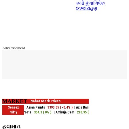
કર્યો કુંભાભિષેકઃ
ધ્વજારોહણ
Advertisement
MARKET
હવામાન