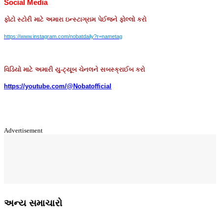
Social Media
ફોટો
સ્ટોરી
માટે
અમારા
ઇન્સ્ટાગ્રામ
પેઈજને
ફોલ્લો
કરો
https://www.instagram.com/nobatdaily?r=nametag
વિડિયો માટે અમારી યુ-ટ્યૂબ ચેનલને સબસ્ક્રાઈબ કરો
https://youtube.com/@Nobatofficial
Advertisement
અન્ય સમાચારો