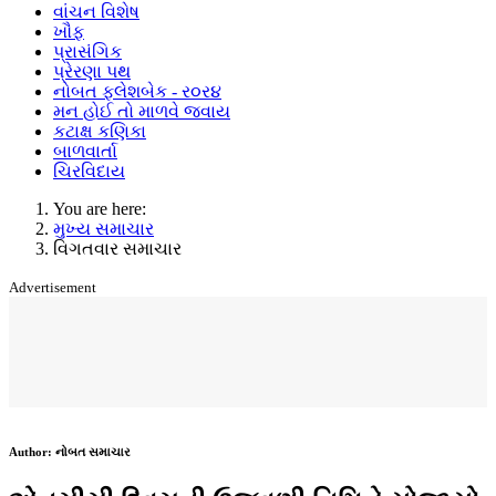
વાંચન વિશેષ
ખૌફ
પ્રાસંગિક
પ્રેરણા પથ
નોબત ફ્લેશબેક - ર૦ર૪
મન હોઈ તો માળવે જવાય
કટાક્ષ કણિકા
બાળવાર્તા
ચિરવિદાય
You are here:
મુખ્ય સમાચાર
વિગતવાર સમાચાર
Advertisement
Author:
નોબત સમાચાર