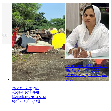
ૂ
જામનગરના વોર્ડ નં. ૧ર ના
મહિલા કોંગી કોર્પોરેટર
જેનબબેન ખફીએ કોંગ્રેસ
છોડી
જામનગર નજીક
ગોરધનપરમાં મેગા
ડિમોલીશનઃ ૧૦૦ વીઘા
જમીન થશે ખુલ્લી