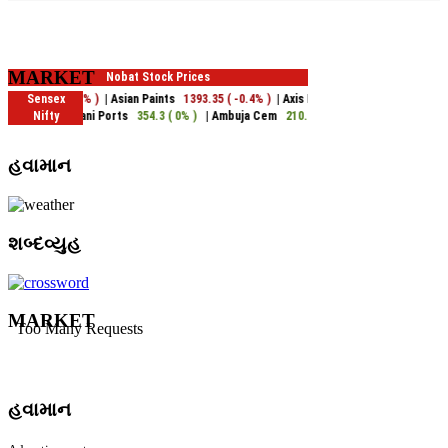
MARKET
હવામાન
શબ્દવ્યુહ
MARKET
હવામાન