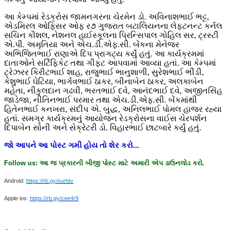
આ કેમ્પમાં રેડક્રોસ જામનગરના ચેરમેન ડો. અવિનાશભાઈ ભટ્ટ,
એડમિરલ ઓફિસર ઓફ ર૭ ગુજરાત બટાલિયનના લેફ્ટનન્ટ કર્નલ
સચિન કૌશલ, નેશનલ હાઈસ્કૂલના પ્રિન્સિપાલ ગોહિલ સર, ટ્રસ્ટી
એ.પી. અમૃતિયા અને એચ.ડી.એફ.સી. બેંકના મેનેજર
અભિજિતભાઈ રાણાએ દિપ પ્રાગટ્ય કર્યું હતું. આ કાર્યક્રમમાં
દાતાઓને સર્ટિફિકેટ તથા ગીફ્ટ આપવામાં આવ્યા હતાં. આ કેમ્પમાં
ટ્રેઝરર કિરીટભાઈ શાહ, રાજુભાઈ ભાનુશાળી, સુરેશભાઈ ભીંડી,
કેશુભાઈ ઘેટિયા, ભાર્ગવભાઈ ઠાકર, બીનાબેન ઠાકર, અલકાબેન
મહેતા, નીકુલદાન ગઢવી, ભરતભાઈ દવે, આનંદભાઈ દવે, અજીતસિંહ
જાડેજા, નીતિનભાઈ પરમાર તથા એચ.ડી.એફ.સી. બેંકમાંથી
હિતેનભાઈ કનખરા, સંદીપ એ. બુદ્ધ, અનિલભાઈ પોમલ હાજર રહ્યા
હતાં. સમગ્ર કાર્યક્રમનું આયોજન રેડક્રોસના વાઈસ ચેરપર્શન
દિપાબેન સોની અને સેક્રેટરી ડો. વિહારભાઈ છાટબારે કર્યું હતું.
જો
આપને
આ
પોસ્ટ
ગમી
હોય
તો
શેર
કરો
...
Follow us:
આ
જ
પ્રકારની
બીજી
પોસ્ટ
માટે
અમારી
એપ
ડાઉનલોડ
કરો
.
Android:
https://rb.gy/surhtv
Apple ios:
https://rb.gy/cee4r9