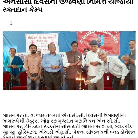
એનસીસી દિવસની ઉજવણી નિમિત્તે યોજાયો
રક્તદાન કેમ્પ
જામનગર તા. ૩: જામનગરમાં એન.સી.સી. દિવસની ઉજવણીના
ભાગરૂપે ધી કેડ્ટ્સ ઓફ ર૭ ગુજરાત બટાલિયન એન.સી.સી.
જામનગર, ઈન્ડિયન રેડક્રોસ સોસાયટી જામનગર શાખા, બ્લડ બેંક
જી.જી. હોસ્પિટલ, એચ.ડી.એફ.સી. બેંકના સૌજનયથી બ્લડ ડોનેશન
કેમ્પનું આયોજન કરવામાં આવ્યું હતું.