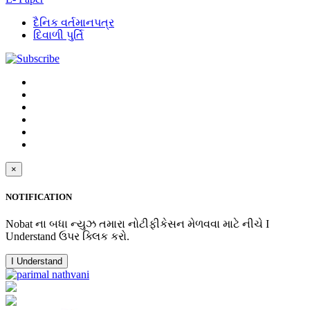
દૈનિક વર્તમાનપત્ર
દિવાળી પુર્તિ
×
NOTIFICATION
Nobat ના બધા ન્યુઝ તમારા નોટીફીકેસન મેળવવા માટે નીચે I
Understand ઉપર ક્લિક કરો.
I Understand