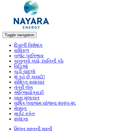
Toggle navigation
દિવાળી વિશેષાંક
રાશિફળ
બજેટ પ્રતિભાવ
કાનૂનનો કાંઠો, ધ્વનિની કંઠે
વિડિઓ
ચૂડી ચાંદલો
શું કહે છે કાયદો?
સંક્ષિપ્ત સમાચાર
તંત્રી લેખ
એન્જિયોગ્રાફી
ખાસ મુલાકાત
વાર્ષિક લવાજમ યોજના ૨૦૨૫-૨૬
મેઘધનુ
માર્કેટ સ્કેન
સંવેદના
મિલન મસ્તની મસ્તી