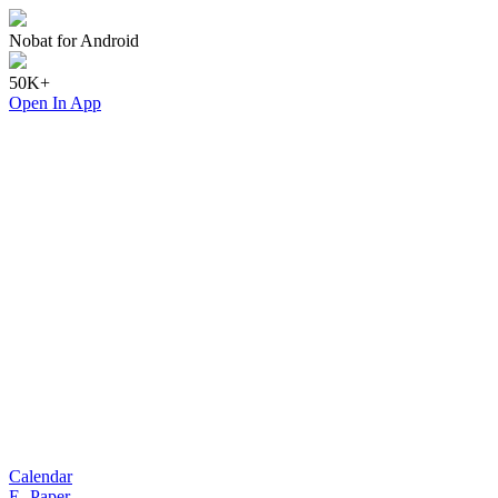
Nobat for Android
50K+
Open In App
Calendar
E- Paper