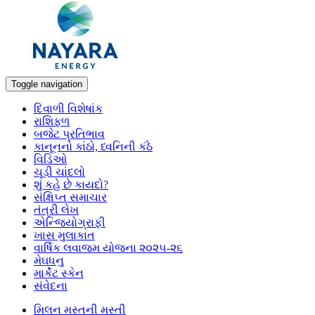
Toggle navigation
દિવાળી વિશેષાંક
રાશિફળ
બજેટ પ્રતિભાવ
કાનૂનનો કાંઠો, ધ્વનિની કંઠે
વિડિઓ
ચૂડી ચાંદલો
શું કહે છે કાયદો?
સંક્ષિપ્ત સમાચાર
તંત્રી લેખ
એન્જિયોગ્રાફી
ખાસ મુલાકાત
વાર્ષિક લવાજમ યોજના ૨૦૨૫-૨૬
મેઘધનુ
માર્કેટ સ્કેન
સંવેદના
મિલન મસ્તની મસ્તી