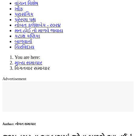
વાંચન વિશેષ
ખૌફ
પ્રાસંગિક
પ્રેરણા પથ
નોબત ફ્લેશબેક - ર૦ર૪
મન હોઈ તો માળવે જવાય
કટાક્ષ કણિકા
બાળવાર્તા
ચિરવિદાય
You are here:
મુખ્ય સમાચાર
વિગતવાર સમાચાર
Advertisement
Author:
નોબત સમાચાર