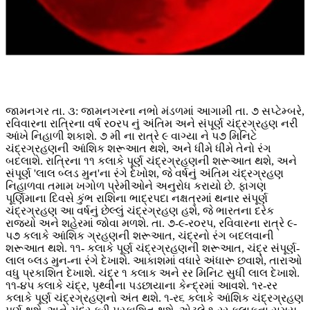
જામનગર તા. ૩: જામનગરના નભો મંડળમાં આગામી તા. ૭ સપ્ટેમ્બરે,
રવિવારના રાત્રિના વર્ષ ર૦રપ નું અંતિમ અને સંપૂર્ણ ચંદ્રગ્રહણ નરી
આંખે નિહાળી શકાશે. ૭ મી ના રાત્રે ૯ વાગ્યા ને પ૭ મિનિટે
ચંદ્રગ્રહણની આંશિક શરૂઆત થશે, અને ધીમે ધીમે તેનો રંગ
બદલાશે. રાત્રિના ૧૧ કલાકે પૂર્ણ ચંદ્રગ્રહણની શરૂઆત થશે, અને
સંપૂર્ણ 'લાલ બ્લડ મુન'ના રંગે દેખોશ, જે વર્ષનું અંતિમ ચંદ્રગ્રહણ
નિહાળવા તમામ ખગોળ પ્રેમીઓને અનુરોધ કરાયો છે. ફાગણ
પૂર્ણિમાના દિવસે કુંભ રાશિના ભાદ્રપદા નક્ષત્રમાં થનાર સંપૂર્ણ
ચંદ્રગ્રહણ આ વર્ષનું છેલ્લું ચંદ્રગ્રહણ હશે, જે ભારતના દરેક
રાજ્યો અને શહેરમાં જોવા મળશે. તા. ૭-૯-ર૦રપ, રવિવારના રાત્રે ૯-
પ૭ કલાકે આંશિક ગ્રહણની શરૂઆત, ચંદ્રનો રંગ બદલવાની
શરૂઆત થશે. ૧૧- કલાકે પૂર્ણ ચંદ્રગ્રહણની શરૂઆત, ચંદ્ર સંપૂર્ણ-
લાલ બ્લડ મુન-ના રંગે દેખાશે. આકાશમાં વધારે અંધારૂ છવાશે, તારાઓ
વધુ પ્રકાશિત દેખાશે. ચંદ્ર ૧ કલાક અને રર મિનિટ સુધી લાલ દેખાશે.
૧૧-૪પ કલાકે ચંદ્ર, પૃથ્વીના પડછાયાના કેન્દ્રમાં આવશે. ૧ર-રર
કલાકે પૂર્ણ ચંદ્રગ્રહણનો અંત થશે. ૧-ર૬ કલાકે આંશિક ચંદ્રગ્રહણ