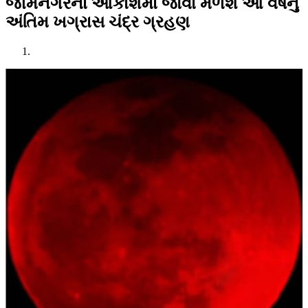
જામનગરના આકાશમાં જોવા મળશે આ વર્ષનું
અંતિમ ખગ્રાસ ચંદ્ર ગ્રહણ