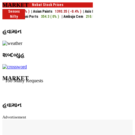
MARKET
હવામાન
શબ્દવ્યુહ
MARKET
હવામાન
Advertisement