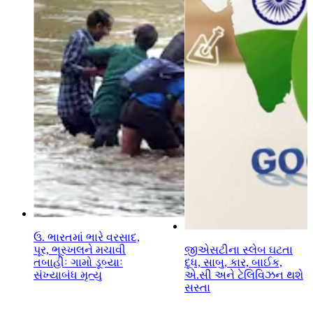
ઉ. ભારતમાં ભારે વરસાદ,
પૂર, ભૂસ્ખલને મચાવી
જીએસટીના સ્લેબ ઘટતા
તબાહીઃ ગામો ડૂબ્યાઃ
દૂધ, સાબુ, કાર, બાઈક,
સંખ્યાબંધ મૃત્યુ
એ.સી અને ટેલિવિઝન થશે
સસ્તા