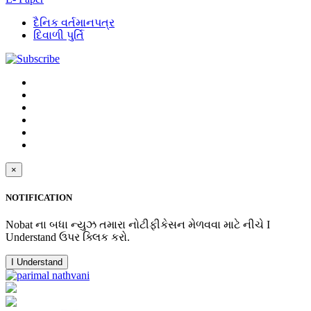
દૈનિક વર્તમાનપત્ર
દિવાળી પુર્તિ
×
NOTIFICATION
Nobat ના બધા ન્યુઝ તમારા નોટીફીકેસન મેળવવા માટે નીચે I
Understand ઉપર ક્લિક કરો.
I Understand