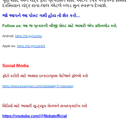
પૂર્ણ થશે, અને ચંદ્ર ફરી પ્રકાશિત થશે. એટલે ૧-રર કલાકના સમય
દરમિયાન ચંદ્ર રાતા-લાલ એટલે બ્લડ મુન સ્વરૂપ દેખાશે.
જો
આપને
આ
પોસ્ટ
ગમી
હોય
તો
શેર
કરો
...
Follow us:
આ
જ
પ્રકારની
બીજી
પોસ્ટ
માટે
અમારી
એપ
ડાઉનલોડ
કરો
.
Android:
https://rb.gy/surhtv
Apple ios:
https://rb.gy/cee4r9
Social Media
ફોટો
સ્ટોરી
માટે
અમારા
ઇન્સ્ટાગ્રામ
પેઈજને
ફોલ્લો
કરો
https://www.instagram.com/nobatdaily?r=nametag
વિડિયો માટે અમારી યુ-ટ્યૂબ ચેનલને સબસ્ક્રાઈબ કરો
https://youtube.com/@Nobatofficial