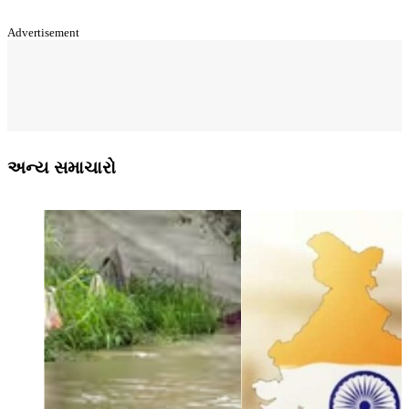
Advertisement
અન્ય સમાચારો
ર