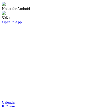
Nobat for Android
50K+
Open In App
Calendar
E- Paper