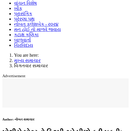
વાંચન વિશેષ
ખૌફ
પ્રાસંગિક
પ્રેરણા પથ
નોબત ફ્લેશબેક - ર૦ર૪
મન હોઈ તો માળવે જવાય
કટાક્ષ કણિકા
બાળવાર્તા
ચિરવિદાય
You are here:
મુખ્ય સમાચાર
વિગતવાર સમાચાર
Advertisement
Author:
નોબત સમાચાર