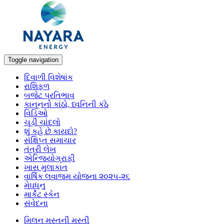
Toggle navigation
દિવાળી વિશેષાંક
રાશિફળ
બજેટ પ્રતિભાવ
કાનૂનનો કાંઠો, ધ્વનિની કંઠે
વિડિઓ
ચૂડી ચાંદલો
શું કહે છે કાયદો?
સંક્ષિપ્ત સમાચાર
તંત્રી લેખ
એન્જિયોગ્રાફી
ખાસ મુલાકાત
વાર્ષિક લવાજમ યોજના ૨૦૨૫-૨૬
મેઘધનુ
માર્કેટ સ્કેન
સંવેદના
મિલન મસ્તની મસ્તી