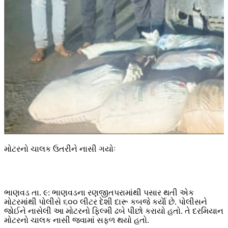
મોટરનો ચાલક ઉતરીને નાસી ગયોઃ
ભાણવડ તા. ૯: ભાણવડના રણજીતપરામાંથી પસાર થતી એક
મોટરમાંથી પોલીસે ૬૦૦ લીટર દેશી દારૂ કબજે કર્યાે છે. પોલીસને
જોઈને નાસેલી આ મોટરનો ફિલ્મી ઢબે પીછો કરાયો હતો. તે દરમિયાન
મોટરનો ચાલક નાસી જવામાં સફળ થયો હતો.