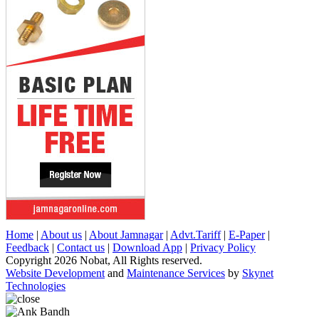
Home
|
About us
|
About Jamnagar
|
Advt.Tariff
|
E-Paper
|
Feedback
|
Contact us
|
Download App
|
Privacy Policy
Copyright 2026 Nobat, All Rights reserved.
Website Development
and
Maintenance Services
by
Skynet
Technologies