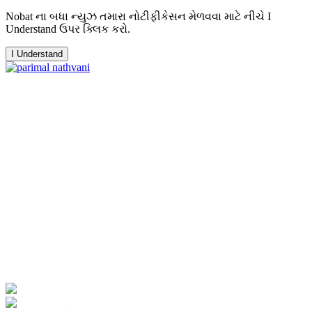
Nobat ના બધા ન્યુઝ તમારા નોટીફીકેસન મેળવવા માટે નીચે I
Understand ઉપર ક્લિક કરો.
I Understand