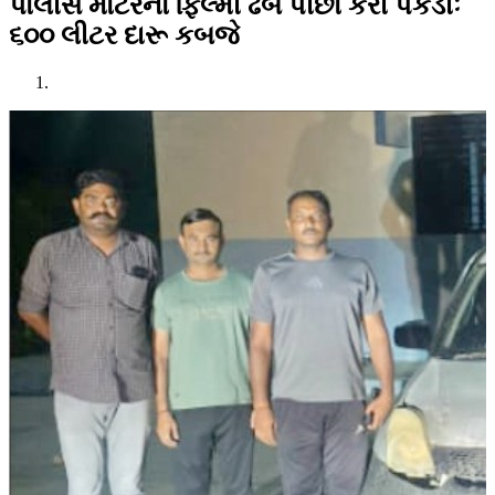
પોલીસે મોટરનો ફિલ્મી ઢબે પીછો કરી પકડીઃ
૬૦૦ લીટર દારૂ કબજે