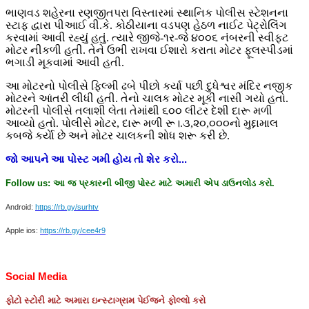
ભાણવડ શહેરના રણજીતપરા વિસ્તારમાં સ્થાનિક પોલીસ સ્ટેશનના
સ્ટાફ દ્વારા પીઆઈ વી.કે. કોઠીયાના વડપણ હેઠળ નાઈટ પેટ્રોલિંગ
કરવામાં આવી રહ્યું હતું. ત્યારે જીજે-૧ર-જે ૪૦૦૬ નંબરની સ્વીફટ
મોટર નીકળી હતી. તેને ઉભી રાખવા ઈશારો કરાતા મોટર ફૂલસ્પીડમાં
ભગાડી મૂકવામાં આવી હતી.
આ મોટરનો પોલીસે ફિલ્મી ઢબે પીછો કર્યા પછી દુધેશ્વર મંદિર નજીક
મોટરને આંતરી લીધી હતી. તેનો ચાલક મોટર મૂકી નાસી ગયો હતો.
મોટરની પોલીસે તલાશી લેતા તેમાંથી ૬૦૦ લીટર દેશી દારૂ મળી
આવ્યો હતો. પોલીસે મોટર, દારૂ મળી રૂ।.૩,૨૦,૦૦૦નો મુદ્દામાલ
કબજે કર્યાે છે અને મોટર ચાલકની શોધ શરૂ કરી છે.
જો
આપને
આ
પોસ્ટ
ગમી
હોય
તો
શેર
કરો
...
Follow us:
આ
જ
પ્રકારની
બીજી
પોસ્ટ
માટે
અમારી
એપ
ડાઉનલોડ
કરો
.
Android:
https://rb.gy/surhtv
Apple ios:
https://rb.gy/cee4r9
Social Media
ફોટો
સ્ટોરી
માટે
અમારા
ઇન્સ્ટાગ્રામ
પેઈજને
ફોલ્લો
કરો