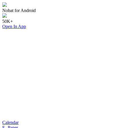
Nobat for Android
50K+
Open In App
Calendar
E- Paper