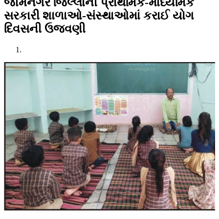
જામનગર જિલ્લાની પ્રાથમિક-માધ્યમિક
સરકારી શાળાઓ-સંસ્થાઓમાં કરાઈ યોગ
દિવસની ઉજવણી