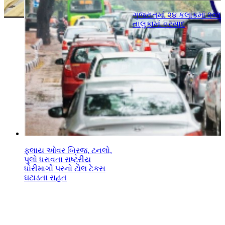
ગુજરાતમાં ૨૪ કલાકમાં ૨૦૧
તાલુકામાં વરસાદ
ફલાય ઓવર બ્રિજ, ટનલો,
પુલો ધરાવતા રાષ્ટ્રીય
ધોરીમાર્ગો પરનો ટોલ ટેકસ
ઘટાડતા રાહત