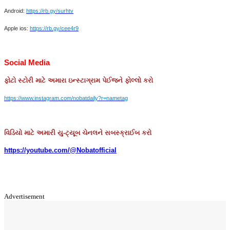
Android:
https://rb.gy/surhtv
Apple ios:
https://rb.gy/cee4r9
Social Media
ફોટો
સ્ટોરી
માટે
અમારા
ઇન્સ્ટાગ્રામ
પેઈજને
ફોલ્લો
કરો
https://www.instagram.com/nobatdaily?r=nametag
વિડિયો માટે અમારી યુ-ટ્યૂબ ચેનલને સબસ્ક્રાઈબ કરો
https://youtube.com/@Nobatofficial
Advertisement