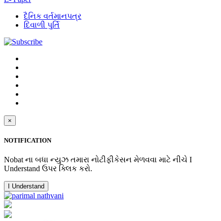
દૈનિક વર્તમાનપત્ર
દિવાળી પુર્તિ
×
NOTIFICATION
Nobat ના બધા ન્યુઝ તમારા નોટીફીકેસન મેળવવા માટે નીચે I
Understand ઉપર ક્લિક કરો.
I Understand