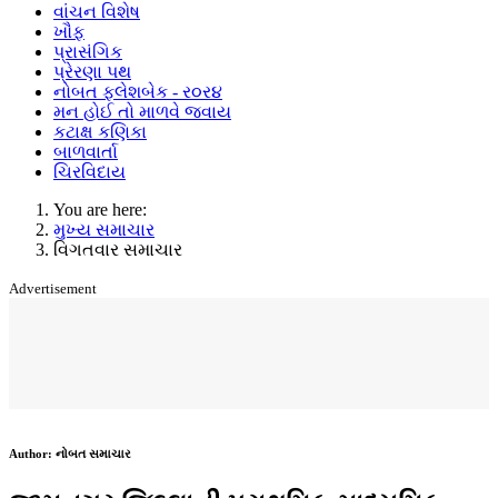
વાંચન વિશેષ
ખૌફ
પ્રાસંગિક
પ્રેરણા પથ
નોબત ફ્લેશબેક - ર૦ર૪
મન હોઈ તો માળવે જવાય
કટાક્ષ કણિકા
બાળવાર્તા
ચિરવિદાય
You are here:
મુખ્ય સમાચાર
વિગતવાર સમાચાર
Advertisement
Author:
નોબત સમાચાર