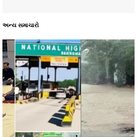
અન્ય સમાચારો