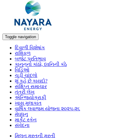
Toggle navigation
દિવાળી વિશેષાંક
રાશિફળ
બજેટ પ્રતિભાવ
કાનૂનનો કાંઠો, ધ્વનિની કંઠે
વિડિઓ
ચૂડી ચાંદલો
શું કહે છે કાયદો?
સંક્ષિપ્ત સમાચાર
તંત્રી લેખ
એન્જિયોગ્રાફી
ખાસ મુલાકાત
વાર્ષિક લવાજમ યોજના ૨૦૨૫-૨૬
મેઘધનુ
માર્કેટ સ્કેન
સંવેદના
મિલન મસ્તની મસ્તી