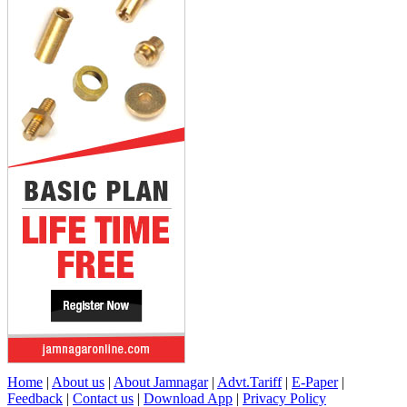
Home
|
About us
|
About Jamnagar
|
Advt.Tariff
|
E-Paper
|
Feedback
|
Contact us
|
Download App
|
Privacy Policy