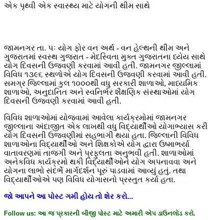
એક પૃથ્વી એક સ્વાસ્થ્ય માટે યોગની થીમ સાથે
જામનગર તા. ૫ઃ યોગ ફોર વન અર્થ - વન હેલ્થની થીમ અને
ગુજરાતમાં સ્વસ્થ ગુજરાત - મેદસ્વિતા મુક્ત ગુજરાતના ધ્યેય સાથે
યોગ દિવસની ઉજવણી કરવામાં આવી હતી. જામનગર જીલ્લામાં
વિવિધ ૧૩૯૬ સ્થળોએ યોગ દિવસની ઉજવણી કરવામાં આવી હતી.
સમગ્ર જિલ્લામાં કુલ ૧૦૦૦થી વધુ સરકારી શાળાઓ, માધ્યમિક
શાળાઓ, અનુદાનિત અને સ્વનિર્ભર શૈક્ષણિક સંસ્થાઓમાં યોગ
દિવસની ઉજવણી કરવામાં આવી હતી.
વિવિધ શાળાઓમાં યોજવામાં આવેલા કાર્યક્રમોમાં જામનગર
જીલ્લાના અંદાજીત એક લાખથી વધુ વિદ્યાર્થીઓ યોગાભ્યાસ કરી
યોગ દિવસની ઉજવણીમાં સહભાગી થયા હતા. જિલ્લાની વિવિધ
શાળાઓના વિદ્યાર્થીઓ અને શિક્ષકોએ યોગ દ્વારા ઉષ્માભર્યા
વાતાવરણમાં તાજગી અને પ્રફુલતા અનુભવી હતી. શાળાઓમાં
અનેકવિધ કાર્યક્રમો થકી વિદ્યાર્થીઓને યોગ અપનાવવા અને
યોગના લાભો સંદર્ભે માર્ગદર્શન પૂરું પાડવામાં આવ્યું હતું. તથા
વિદ્યાર્થીઓએ પણ વિવિધ યોગાસનો પ્રસ્તુત કર્યા હતા.
જો
આપને
આ
પોસ્ટ
ગમી
હોય
તો
શેર
કરો
...
Follow us:
આ
જ
પ્રકારની
બીજી
પોસ્ટ
માટે
અમારી
એપ
ડાઉનલોડ
કરો
.