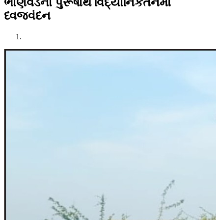
ભાણવડના પુરૂષાર્થ વિદ્યાનિકેતનમાં
ધ્વજવંદન