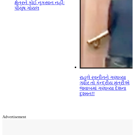
ક્ષેત્રને કોઈ નુકસાન નહીં:
પીયુષ ગોયલ
રાહુલે રવનીતને ગણાવ્યા
ગદ્દાર તો કેન્દ્રીય મંત્રીએ
જવાબમાં ગણાવ્યા દેશના
દુશ્મન!!
Advertisement