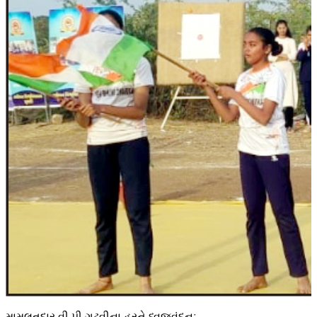
મામલતદાર વી.પી.ગઢવીના હસ્તે ધ્વજવંદનઃ