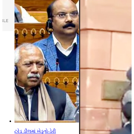
ટ્રેડ ડીલમાં ખેડૂતો-ડેરી