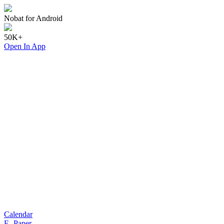
Nobat for Android
50K+
Open In App
Calendar
E- Paper