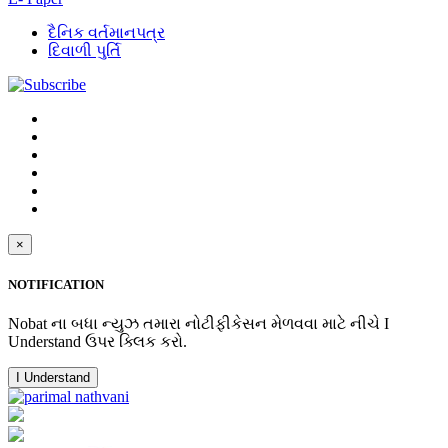
દૈનિક વર્તમાનપત્ર
દિવાળી પુર્તિ
×
NOTIFICATION
Nobat ના બધા ન્યુઝ તમારા નોટીફીકેસન મેળવવા માટે નીચે I
Understand ઉપર ક્લિક કરો.
I Understand