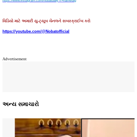
https://www.instagram.com/nobatdaily?r=nametag
વિડિયો માટે અમારી યુ-ટ્યૂબ ચેનલને સબસ્ક્રાઈબ કરો
https://youtube.com/@Nobatofficial
Advertisement
અન્ય સમાચારો