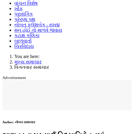
વાંચન વિશેષ
ખૌફ
પ્રાસંગિક
પ્રેરણા પથ
નોબત ફ્લેશબેક - ર૦ર૪
મન હોઈ તો માળવે જવાય
કટાક્ષ કણિકા
બાળવાર્તા
ચિરવિદાય
You are here:
મુખ્ય સમાચાર
વિગતવાર સમાચાર
Advertisement
Author:
નોબત સમાચાર