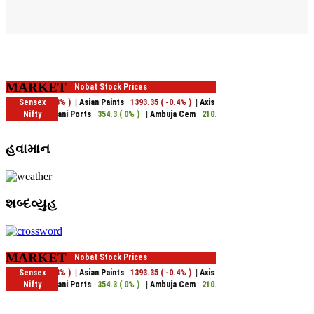
MARKET
હવામાન
શબ્દવ્યુહ
MARKET