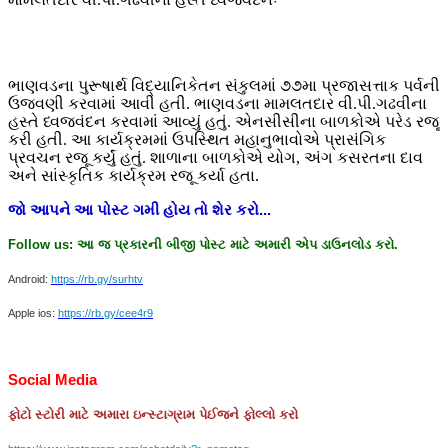
ભાણવડના પુરૂષાર્થ વિદ્યાનિકેતન સંકુલમાં ૭૭મા પ્રજાસત્તાક પર્વની
ઉજવણી કરવામાં આવી હતી. ભાણવડના મામલતદાર વી.પી.ગઢવીના
હસ્તે ધ્વજવંદન કરવામાં આવ્યું હતું. એનસીસીના બાળકોએ પરેડ રજૂ
કરી હતી. આ કાર્યક્રમમાં ઉપસ્થિત મહાનુભાવોએ પ્રાસંગિક
પ્રવચન રજૂ કર્યું હતું. શાળાના બાળકોએ યોગ, અંગ કસરતના દાવ
અને સાંસ્કૃતિક કાર્યક્રમ રજૂ કર્યા હતા.
જો
આપને
આ
પોસ્ટ
ગમી
હોય
તો
શેર
કરો
...
Follow us:
આ
જ
પ્રકારની
બીજી
પોસ્ટ
માટે
અમારી
એપ
ડાઉનલોડ
કરો
.
Android:
https://rb.gy/surhtv
Apple ios:
https://rb.gy/cee4r9
Social Media
ફોટો
સ્ટોરી
માટે
અમારા
ઇન્સ્ટાગ્રામ
પેઈજને
ફોલ્લો
કરો