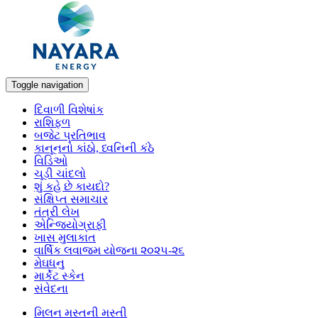
Toggle navigation
દિવાળી વિશેષાંક
રાશિફળ
બજેટ પ્રતિભાવ
કાનૂનનો કાંઠો, ધ્વનિની કંઠે
વિડિઓ
ચૂડી ચાંદલો
શું કહે છે કાયદો?
સંક્ષિપ્ત સમાચાર
તંત્રી લેખ
એન્જિયોગ્રાફી
ખાસ મુલાકાત
વાર્ષિક લવાજમ યોજના ૨૦૨૫-૨૬
મેઘધનુ
માર્કેટ સ્કેન
સંવેદના
મિલન મસ્તની મસ્તી