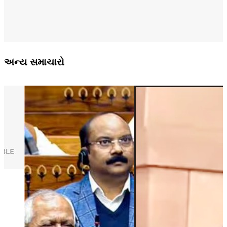
અન્ય સમાચારો