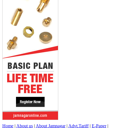
Home
|
About us
|
About Jamnagar
|
Advt.Tariff
|
E-Paper
|