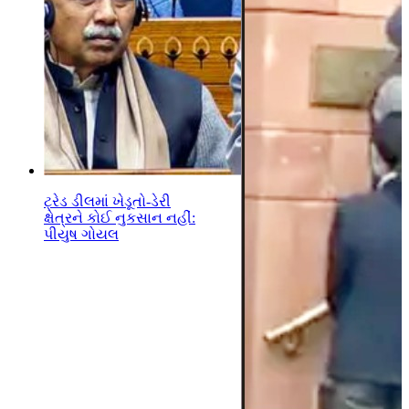
ટ્રેડ ડીલમાં ખેડૂતો-ડેરી
ક્ષેત્રને કોઈ નુકસાન નહીં:
પીયુષ ગોયલ