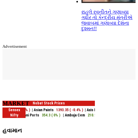
રાહુલે રવનીતને ગણાવ્યા
ગદ્દાર તો કેન્દ્રીય મંત્રીએ
જવાબમાં ગણાવ્યા દેશના
દુશ્મન!!
Advertisement
MARKET
હવામાન