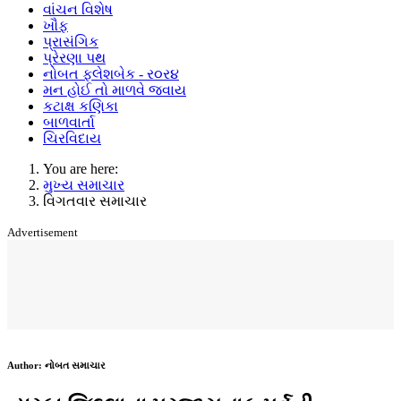
વાંચન વિશેષ
ખૌફ
પ્રાસંગિક
પ્રેરણા પથ
નોબત ફ્લેશબેક - ર૦ર૪
મન હોઈ તો માળવે જવાય
કટાક્ષ કણિકા
બાળવાર્તા
ચિરવિદાય
You are here:
મુખ્ય સમાચાર
વિગતવાર સમાચાર
Advertisement
Author:
નોબત સમાચાર