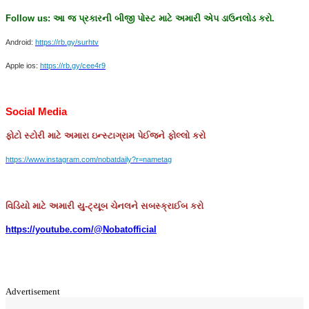
Follow us:
આ
જ
પ્રકારની
બીજી
પોસ્ટ
માટે
અમારી
એપ
ડાઉનલોડ
કરો
.
Android:
https://rb.gy/surhtv
Apple ios:
https://rb.gy/cee4r9
Social Media
ફોટો
સ્ટોરી
માટે
અમારા
ઇન્સ્ટાગ્રામ
પેઈજને
ફોલ્લો
કરો
https://www.instagram.com/nobatdaily?r=nametag
વિડિયો માટે અમારી યુ-ટ્યૂબ ચેનલને સબસ્ક્રાઈબ કરો
https://youtube.com/@Nobatofficial
Advertisement