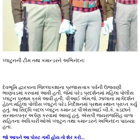
પ્લાટુનની ટીમ તથા કમાન્ડરને અભિનંદનઃ
દેવભૂમિ દ્વારકાના જિલ્લાકક્ષાના પ્રજાસત્તાક પર્વની ઉજવણી
ભાણવડમાં કરવામાં આવી હતી. જેમાં પરેડ પ્રદર્શનમાં મહિલા પોલીસ
પ્લાટુન પ્રથમ ક્રમે આવી હતી. પીઆઈ એમ.જે. ઝાલાના માર્ગદર્શન
હેઠળ મહિલા પોલીસ પ્લાટુને પરેડ નિર્દેશનમાં પ્રથમ સ્થાન પ્રાપ્ત કર્યું
હતું. આ સિદ્ધિ બદલ પ્લાટુન કમાન્ડર પીએસઆઈ બી.કે. કડછાને
સન્માનપત્ર અર્પણ કરવામાં આવ્યું હતું. એસપી જયરાજસિંહ વાળા
સહિતના અધિકારીઓએ પ્લાટુન તથા કમાન્ડરને અભિનંદન પાઠવ્યા
હતા.
જો
આપને
આ
પોસ્ટ
ગમી
હોય
તો
શેર
કરો
...