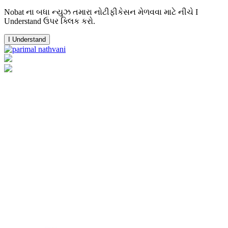
Nobat ના બધા ન્યુઝ તમારા નોટીફીકેસન મેળવવા માટે નીચે I
Understand ઉપર ક્લિક કરો.
I Understand