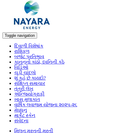
Toggle navigation
દિવાળી વિશેષાંક
રાશિફળ
બજેટ પ્રતિભાવ
કાનૂનનો કાંઠો, ધ્વનિની કંઠે
વિડિઓ
ચૂડી ચાંદલો
શું કહે છે કાયદો?
સંક્ષિપ્ત સમાચાર
તંત્રી લેખ
એન્જિયોગ્રાફી
ખાસ મુલાકાત
વાર્ષિક લવાજમ યોજના ૨૦૨૫-૨૬
મેઘધનુ
માર્કેટ સ્કેન
સંવેદના
મિલન મસ્તની મસ્તી