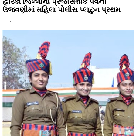
દ્વારકા જિલ્લાના પ્રજાસત્તાક પર્વની
ઉજવણીમાં મહિલા પોલીસ પ્લાટુન પ્રથમ