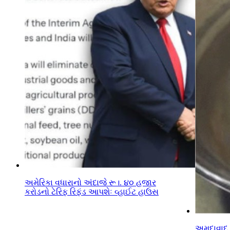
અમેરિકા વધારાનો અંદાજે રૂ।. ૪૦ હજાર
કરોડનો ટેરિફ રિફંડ આપશેઃ વ્હાઈટ હાઉસ
અમદાવાદ 