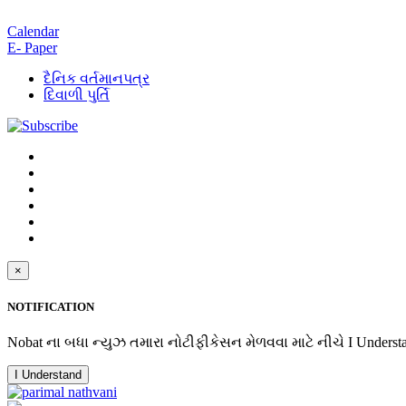
Calendar
E- Paper
દૈનિક વર્તમાનપત્ર
દિવાળી પુર્તિ
×
NOTIFICATION
Nobat ના બધા ન્યુઝ તમારા નોટીફીકેસન મેળવવા માટે નીચે I Underst
I Understand