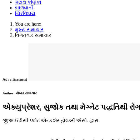
કટાક્ષ કણિકા
બાળવાર્તા
ચિરવિદાય
You are here:
મુખ્ય સમાચાર
વિગતવાર સમાચાર
Advertisement
Author:
નોબત સમાચાર
એક્યુપ્રેશર, સુજોક તથા મેગ્નેટ પદ્ધતિથી 
જીઆઈડીસી પ્લોટ એન્ડ શેર હોલ્ડર્સ એસો. દ્વારા