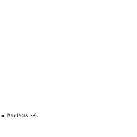
and ઉપર ક્લિક કરો.