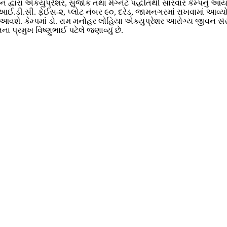
ારા એકયુપ્રેશર, સુજોક તથા મેગ્નેટ પદ્ધતિથી સારવાર કેમ્પનું આયોજન
.ડી.સી. ફેઈસ-૨, પ્લોટ નંબર ૯૦, દરેડ, જામનગરમાં રાખવામાં આવ્યો છે
ાં આવશે. કેમ્પમાં ડો. રામ મનોહર લોહિયા એક્યુપ્રેશર આરોગ્ય જીવન સંસ્
્રમુખ વિષ્ણુભાઈ પટેલે જણાવ્યું છે.