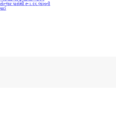
સેન્જર પાસેથી રૂ।. ૯૬ લાખની
પાઈ