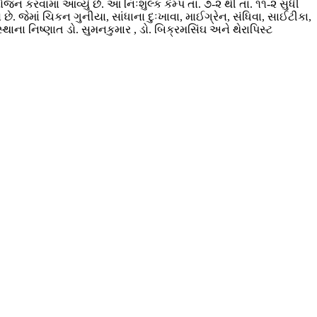
 કરવામાં આવ્યું છે. આ નિઃશુલ્ક કેમ્પ તા. ૭-૨ થી તા. ૧૧-૨ સુધી
. જેમાં ચિકન ગુનીયા, સાંધાના દુઃખાવા, માઈગ્રેન, સંધિવા, સાઈટીકા,
થાના નિષ્ણાત ડો. સુમનકુમાર , ડો. બિક્રમસિંઘ અને થેરાપિસ્ટ