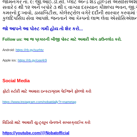
જામનગર તા. ૯: જી.આઈ.ડી.સી. પ્લોટ એન્ડ શેડ હોલ્ડર્સ એસોસિએશન દ્વ
સવારે ૯ થી ૧૨ અને બપોરે ૩ થી ૬ વાગ્યા દરમ્યાન કૌશલ્ય ભવન, જી.આઈ
કમરનો દુઃખાવો, ડાયાબિટીસ, કોલેસ્ટ્રોલ વગેરે દર્દોની સારવાર કરવામ
કુલદિપસિંઘ સેવા આપશે. જનતાને આ કેમ્પનો લાભ લેવા એસોસિએશનના પ
જો
આપને
આ
પોસ્ટ
ગમી
હોય
તો
શેર
કરો
...
Follow us:
આ
જ
પ્રકારની
બીજી
પોસ્ટ
માટે
અમારી
એપ
ડાઉનલોડ
કરો
.
Android:
https://rb.gy/surhtv
Apple ios:
https://rb.gy/cee4r9
Social Media
ફોટો
સ્ટોરી
માટે
અમારા
ઇન્સ્ટાગ્રામ
પેઈજને
ફોલ્લો
કરો
https://www.instagram.com/nobatdaily?r=nametag
વિડિયો માટે અમારી યુ-ટ્યૂબ ચેનલને સબસ્ક્રાઈબ કરો
https://youtube.com/@Nobatofficial