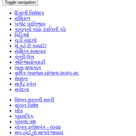
Toggle navigation
દિવાળી વિશેષાંક
રાશિફળ
બજેટ પ્રતિભાવ
કાનૂનનો કાંઠો, ધ્વનિની કંઠે
વિડિઓ
ચૂડી ચાંદલો
શું કહે છે કાયદો?
સંક્ષિપ્ત સમાચાર
તંત્રી લેખ
એન્જિયોગ્રાફી
ખાસ મુલાકાત
વાર્ષિક લવાજમ યોજના ૨૦૨૫-૨૬
મેઘધનુ
માર્કેટ સ્કેન
સંવેદના
મિલન મસ્તની મસ્તી
વાંચન વિશેષ
ખૌફ
પ્રાસંગિક
પ્રેરણા પથ
નોબત ફ્લેશબેક - ર૦ર૪
મન હોઈ તો માળવે જવાય