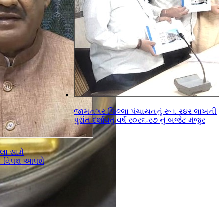
જામનગર જિલ્લા પંચાયતનું રૂ।. ર૪ર લાખની
પુરાંત દર્શાવતું વર્ષ ર૦ર૬-ર૭ નું બજેટ મંજુર
ા સામે
ઃ વિપક્ષ આપશે