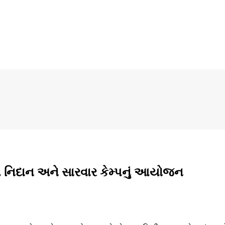
રોગ નિદાન અને સારવાર કેમ્પનું આયોજન