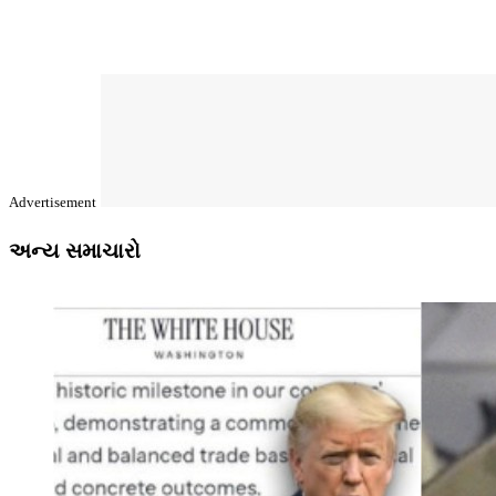
Advertisement
અન્ય સમાચારો