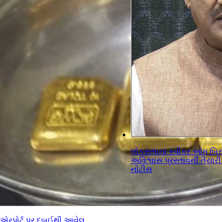
લોકસભાના સ્પીકર ઓમ બિરલ
અવિશ્વાસ પ્રસ્તાવની તૈયારી
નોટીસ
એરપોર્ટ પર દુબઈથી આવેલ