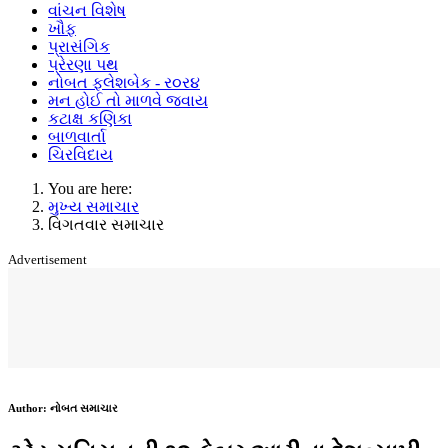
વાંચન વિશેષ
ખૌફ
પ્રાસંગિક
પ્રેરણા પથ
નોબત ફ્લેશબેક - ર૦ર૪
મન હોઈ તો માળવે જવાય
કટાક્ષ કણિકા
બાળવાર્તા
ચિરવિદાય
You are here:
મુખ્ય સમાચાર
વિગતવાર સમાચાર
Advertisement
Author:
નોબત સમાચાર