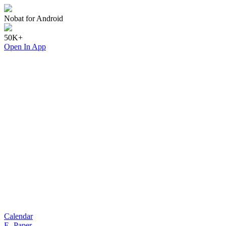
Nobat for Android
50K+
Open In App
Calendar
E- Paper