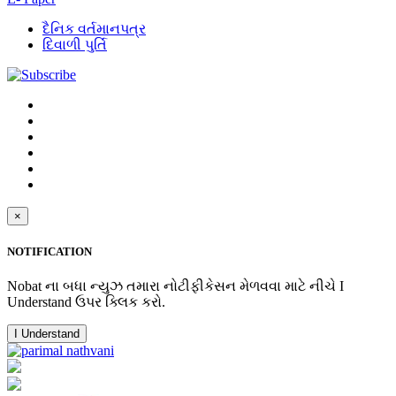
દૈનિક વર્તમાનપત્ર
દિવાળી પુર્તિ
×
NOTIFICATION
Nobat ના બધા ન્યુઝ તમારા નોટીફીકેસન મેળવવા માટે નીચે I
Understand ઉપર ક્લિક કરો.
I Understand