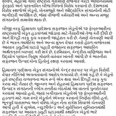
૨૦૨૫, મહાત્મા ગાંધી રાષ્ટ્રીય ગ્રામીણ રોજગાર ગેરંટી અધિનિયમમાં
ફેરફારો અને પ્રસ્તાવિત બીજ બિલનો વિરોધ કરવાનો છે. દેશભરમાં
વિરોધ સ્થળોએ ખેડૂતો, ખેતમજૂરો અને ઔદ્યોગિક સંગઠનોની મોટી
ભાગીદારી અપેક્ષિત છે, જેમાં વીજળી કર્મચારીઓ અને અન્ય મજૂર
સંગઠનોનો સમાવેશ થાય છે.
બીજી તરફ હિમાચલ પ્રદેશના સફરજન ખેડૂતોએ ૧૨ ફેબ્રુઆરીના
રાષ્ટ્રવ્યાપી ખેડૂત હડતાળમાં જોડાવા માટે તૈયારીઓ તેજ કરી દીધી છે
અને દિલ્હી તરફ કૂચ કરવાની જાહેરાત કરી છે. તેમણે ચેતવણી આપી
છે કે ભારત-અમેરિકા અને અન્ય મુક્ત વેપાર કરારો હેઠળ તાજેતરમાં
આયાત ડ્યુટીમાં ઘટાડો પહાડી રાજ્યના સફરજન આધારિત
અર્થતંત્રને બરબાદ કરી શકે છે. દરમિયાન, કેન્દ્રીય વાણિજ્ય અને
ઉદ્યોગ પ્રધાન પિયુષ ગોયલે વારંવાર ખાતરી આપી છે કે ભારતીય
સફરજન ઉત્પાદકોના હિતોનું રક્ષણ કરવામાં આવશે.
હિમાચલ પ્રદેશના ખેડૂત સંગઠનોએ કેન્દ્ર સરકાર પર ખેડૂત વિરોધી
વેપાર નીતિઓ અપનાવવાનો આરોપ લગાવ્યો છે. તેઓ કહે છે કે ખેડૂતો
હવે રાષ્ટ્રીય ચળવળના ભાગ રૂપે એક થવા અને દિલ્હી તરફ કૂચ
કરવા માટે તૈયાર છે. જુબ્બલ અને રોહરુમાં હિમાચલ પ્રદેશ સફરજન
ઉત્પાદક સંગઠનની બ્લોક-સ્તરીય બેઠકોમાં આ વાતનો પુનરોચ્ચાર
કરવામાં આવ્યો હતો, જ્યાં બગીચાના ખેડૂતોએ ૧૨ ફેબ્રુઆરીની
હડતાળ માટે ગામ સ્તરે ખેડૂતોને એકત્ર કરવાનો નિર્ણય લીધો હતો.
ભૂતપૂર્વ ધારાસભ્ય અને વરિષ્ઠ ખેડૂત નેતા રાકેશ સિઘાએ ચેતવણી
આપી હતી કે યુએસ, ન્યુઝીલેન્ડ અને યુરોપિયન યુનિયનમાંથી
સફરજન પર આયાત ડ્યુટી ઘટાડવાથી સ્થાનિક ખેડૂતો ભારે