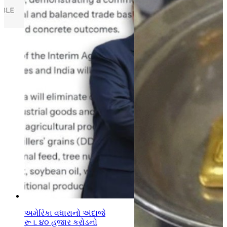
-
અમેરિકા વધારાનો અંદાજે
રૂ।. ૪૦ હજાર કરોડનો