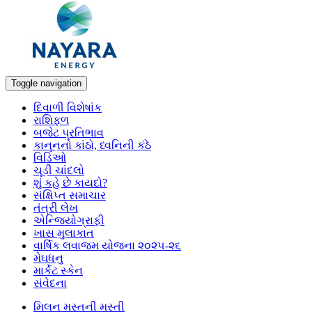
Toggle navigation
દિવાળી વિશેષાંક
રાશિફળ
બજેટ પ્રતિભાવ
કાનૂનનો કાંઠો, ધ્વનિની કંઠે
વિડિઓ
ચૂડી ચાંદલો
શું કહે છે કાયદો?
સંક્ષિપ્ત સમાચાર
તંત્રી લેખ
એન્જિયોગ્રાફી
ખાસ મુલાકાત
વાર્ષિક લવાજમ યોજના ૨૦૨૫-૨૬
મેઘધનુ
માર્કેટ સ્કેન
સંવેદના
મિલન મસ્તની મસ્તી