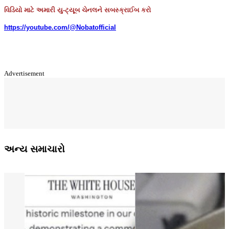
વિડિયો માટે અમારી યુ-ટ્યૂબ ચેનલને સબસ્ક્રાઈબ કરો
https://youtube.com/@Nobatofficial
Advertisement
અન્ય સમાચારો