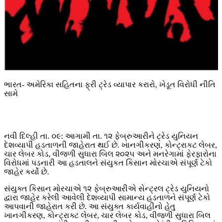
ભારત- અમેરિકા સહિતના ફ્રી ટ્રેડ વ્યાપાર કરારો, ખેડૂત વિરોધી નીતિ
સામે
નવી દિલ્હી તા. ૦૯: આગામી તા. ૧૨ ફેબ્રુઆરીને ટ્રેડ યુનિયન
દેશવ્યાપી હડતાળની જાહેરાત થઈ છે. ખાનગીકરણ, કોન્ટ્રાકટ લેબર,
ચાર લેબર કોડ, વીજળી સુધારા બિલ ૨૦૨૫ અને મનરેગામાં ફેરફારોના
વિરોધમાં પડનારી આ હડતાલને સંયુકત કિસાન મોરચાએ સંપૂર્ણ ટેકો
જાહેર કર્યો છે.
સંયુક્ત કિસાન મોરચાએ ૧૨ ફેબ્રુઆરીએ સેન્ટ્રલ ટ્રેડ યુનિયનો
દ્વારા જાહેર કરેલી આવેલી દેશવ્યાપી સામાન્ય હડતાળને સંપૂર્ણ ટેકો
આપવાની જાહેરાત કરી છે. આ સંયુક્ત કાર્યવાહીનો હેતુ
ખાનગીકરણ, કોન્ટ્રાક્ટ લેબર, ચાર લેબર કોડ, વીજળી સુધારા બિલ