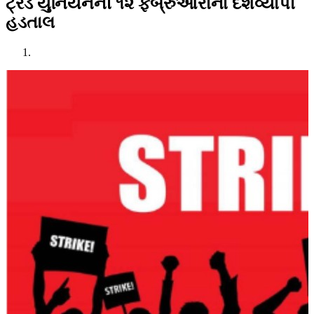
ટ્રેડ યુનિયનની ૧૨ ફેબ્રુઆરીના દેશવ્યાપી
હડતાલ