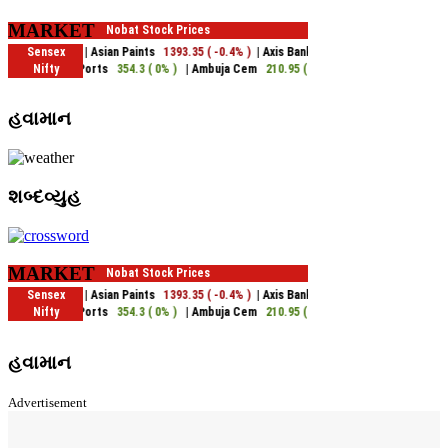
MARKET
હવામાન
શબ્દવ્યુહ
MARKET
હવામાન
Advertisement