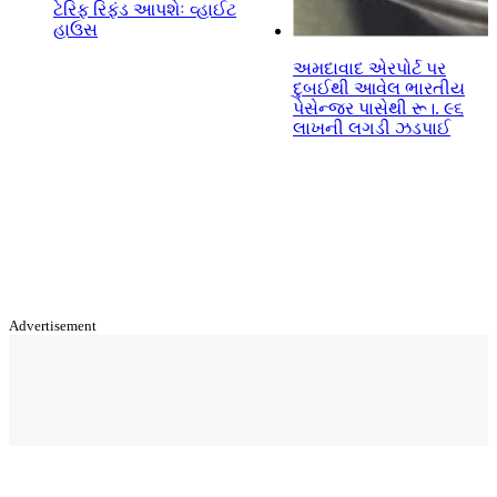
ટેરિફ રિફંડ આપશેઃ વ્હાઈટ
હાઉસ
અમદાવાદ એરપોર્ટ પર
દુબઈથી આવેલ ભારતીય
પેસેન્જર પાસેથી રૂ।. ૯૬
લાખની લગડી ઝડપાઈ
Advertisement