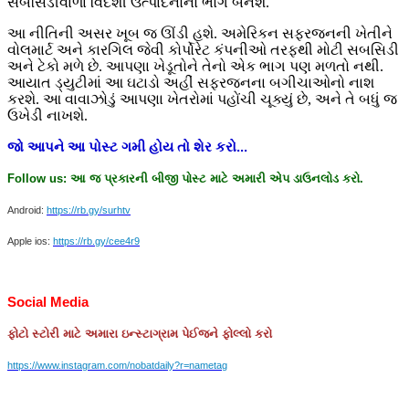
સબસિડીવાળા વિદેશી ઉત્પાદનોનો ભોગ બનશે.
આ નીતિની અસર ખૂબ જ ઊંડી હશે. અમેરિકન સફરજનની ખેતીને
વોલમાર્ટ અને કારગિલ જેવી કોર્પોરેટ કંપનીઓ તરફથી મોટી સબસિડી
અને ટેકો મળે છે. આપણા ખેડૂતોને તેનો એક ભાગ પણ મળતો નથી.
આયાત ડ્યુટીમાં આ ઘટાડો અહીં સફરજનના બગીચાઓનો નાશ
કરશે. આ વાવાઝોડું આપણા ખેતરોમાં પહોંચી ચૂક્યું છે, અને તે બધું જ
ઉખેડી નાખશે.
જો
આપને
આ
પોસ્ટ
ગમી
હોય
તો
શેર
કરો
...
Follow us:
આ
જ
પ્રકારની
બીજી
પોસ્ટ
માટે
અમારી
એપ
ડાઉનલોડ
કરો
.
Android:
https://rb.gy/surhtv
Apple ios:
https://rb.gy/cee4r9
Social Media
ફોટો
સ્ટોરી
માટે
અમારા
ઇન્સ્ટાગ્રામ
પેઈજને
ફોલ્લો
કરો
https://www.instagram.com/nobatdaily?r=nametag