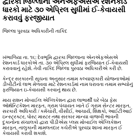
દ્વારકા જિલ્લાના એનએફએસએ રેશનકાર્ડ
ધારકો માટે ૩૦ એપ્રિલ સુધીમાં ઈ-કેવાયસી
કરાવવું ફરજીયાત
જિલ્લા પુરવઠા અધિકારીની તાકિદ
ખંભાળિયા તા. ૧૬: દેવભૂમિ દ્વારકા જિલ્લાના એનએફએસએ
રેશનકાર્ડ ધારકોએ તા. ૩૦ એપ્રિલ સુધીમાં ફરજિયાત ઈ-કેવાયસી
કરાવવાનું રહેશે. તેવી તાકિદ જિલ્લા પુરવઠા અધિકારીએ કરી છે.
કેન્દ્ર સરકારની સૂચના અનુસાર તમામ કલ્યાણકારી યોજનાઓમાં
ડીબીટીનો લાભ મેળવવા માટે રેશનકાર્ડમાં નામ ધરાવતા તમામ સભ્યોનું
ફરજિયાત ઇ-કેવાયસી કરવાનું થાય છે.
માય રાશન મોબાઈલ એપ્લિકેશન દ્વારા લાભાર્થી ઘરે બેઠા ફેસ
ઑથેન્ટિકેશન મારફત, ગ્રામ પંચાયત ખાતે ઈ ગ્રામ સેન્ટર મારફત,
સરકારી અધિકારી / કર્મચારી, વીસીઈ, આચાર્ય, શિક્ષકો, આઈટીઆઈ
ઇન્સ્ટ્રક્ટર, પોસ્ટ માસ્ટર તથા સરકાર માન્યા વાજબી ભાવની
દુકાનોના સંચાલકો દ્વારા પીડીએસ પ્લસ મોબાઈલ એપ્લિકેશન
મારફત, તાલુકાની મામલતદાર કચેરીએ પુરવઠા શાખા મારફત ઈ
કેવાયસી કરાવી શકાશે.