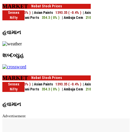
MARKET
હવામાન
શબ્દવ્યુહ
MARKET
હવામાન
Advertisement