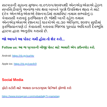
સરકારની સૂચના મુજબ તા.૦૧/૦૫/૨૦૨૫થી એનએફએસએ હેઠળ
સબસિડીવાળું અનાજ બંધ થવા બાબતે પ્રશ્નો ઉપસ્થિત થાય તે માટે
દરેક એનએફએસએ રેશનકાર્ડમાં સમાવિષ્ટ તમામ સભ્યોનું ઇ
કેવાયસી કરાવવું ફરજિયાત છે. જેથી બાકી રહેલ તમામ
એનએફએસએ રેશનકાર્ડ ધારકોએ તા.૩૦ એપ્રિલ, ૨૦૨૫ સુધીમાં
ફરજિયાતપણે ઈ કેવાયસી કરાવવા જિલ્લા પુરવઠા અધિકારી દેવભૂમિ
દ્વારકા દ્વારા અનુરોધ કરાયો છે.
જો
આપને
આ
પોસ્ટ
ગમી
હોય
તો
શેર
કરો
...
Follow us:
આ
જ
પ્રકારની
બીજી
પોસ્ટ
માટે
અમારી
એપ
ડાઉનલોડ
કરો
.
Android:
https://rb.gy/surhtv
Apple ios:
https://rb.gy/cee4r9
Social Media
ફોટો
સ્ટોરી
માટે
અમારા
ઇન્સ્ટાગ્રામ
પેઈજને
ફોલ્લો
કરો
https://www.instagram.com/nobatdaily?r=nametag