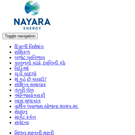
Toggle navigation
દિવાળી વિશેષાંક
રાશિફળ
બજેટ પ્રતિભાવ
કાનૂનનો કાંઠો, ધ્વનિની કંઠે
વિડિઓ
ચૂડી ચાંદલો
શું કહે છે કાયદો?
સંક્ષિપ્ત સમાચાર
તંત્રી લેખ
એન્જિયોગ્રાફી
ખાસ મુલાકાત
વાર્ષિક લવાજમ યોજના ૨૦૨૫-૨૬
મેઘધનુ
માર્કેટ સ્કેન
સંવેદના
મિલન મસ્તની મસ્તી