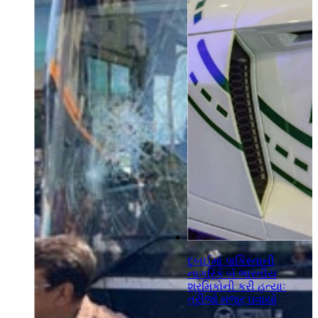
દુબઈમાં પાકિસ્તાની
નાગરિકે બે ભારતીય
શ્રમિકોની કરી હત્યાઃ
ત્રીજો મજૂર ઘવાયો