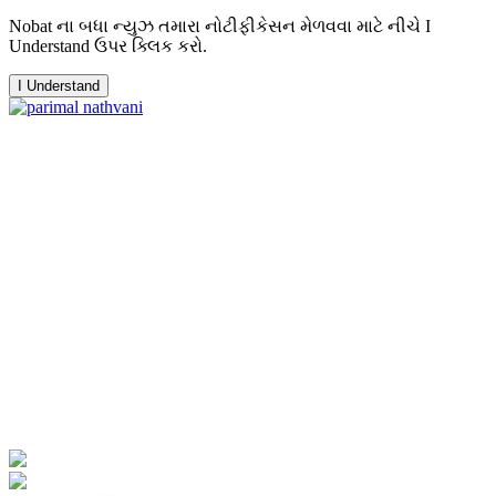
Nobat ના બધા ન્યુઝ તમારા નોટીફીકેસન મેળવવા માટે નીચે I
Understand ઉપર ક્લિક કરો.
I Understand