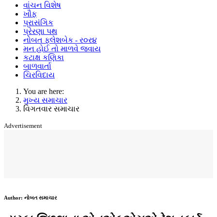
વાંચન વિશેષ
ખૌફ
પ્રાસંગિક
પ્રેરણા પથ
નોબત ફ્લેશબેક - ર૦ર૪
મન હોઈ તો માળવે જવાય
કટાક્ષ કણિકા
બાળવાર્તા
ચિરવિદાય
You are here:
મુખ્ય સમાચાર
વિગતવાર સમાચાર
Advertisement
Author:
નોબત સમાચાર