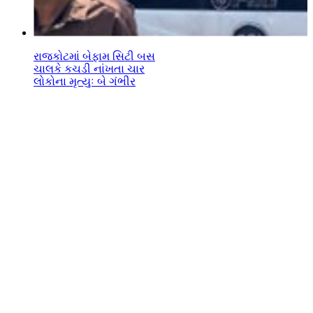
રાજકોટમાં બેફામ સિટી બસ
ચાલકે કચડી નાંખતા ચાર
લોકોના મૃત્યુઃ બે ગંભીર