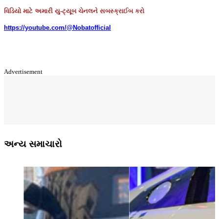
વિડિયો માટે અમારી યુ-ટ્યૂબ ચેનલને સબસ્ક્રાઈબ કરો
https://youtube.com/@Nobatofficial
Advertisement
અન્ય સમાચારો