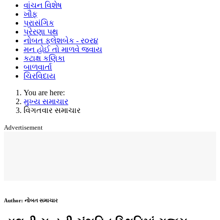
વાંચન વિશેષ
ખૌફ
પ્રાસંગિક
પ્રેરણા પથ
નોબત ફ્લેશબેક - ર૦ર૪
મન હોઈ તો માળવે જવાય
કટાક્ષ કણિકા
બાળવાર્તા
ચિરવિદાય
You are here:
મુખ્ય સમાચાર
વિગતવાર સમાચાર
Advertisement
Author:
નોબત સમાચાર