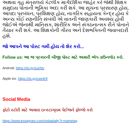
અથવા ગૃહ મંત્રાલયે કેટલીક માર્ગદર્શિકા જાહેર કરે જેથી શિક્ષક
સમુદાય પોતાની ભૂમિકા અદા કરી શકે. આ સૂચના પ્રસારણ હોય,
આપદા પ્રબંધન, પ્રશિક્ષણ હોય, નાગરિક સહાયતા કેન્દ્ર હોય કે
અન્ય કોઈ રણનીતિ સંબંધી એ વાતની જાણકારી અવશ્ય હોવી
જોઈએ જેનાથી માનિસક, શારીરિક અને સંગઠનાત્મક રીતે પોતાને
તૈયાર કરી શકે. આ શિક્ષકોની ગૌરવ અને દેશભક્તિની જવાબદારી
હશે.
જો
આપને
આ
પોસ્ટ
ગમી
હોય
તો
શેર
કરો
...
Follow us:
આ
જ
પ્રકારની
બીજી
પોસ્ટ
માટે
અમારી
એપ
ડાઉનલોડ
કરો
.
Android:
https://rb.gy/surhtv
Apple ios:
https://rb.gy/cee4r9
Social Media
ફોટો
સ્ટોરી
માટે
અમારા
ઇન્સ્ટાગ્રામ
પેઈજને
ફોલ્લો
કરો
https://www.instagram.com/nobatdaily?r=nametag