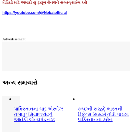
વિડિયો માટે અમારી યુ-ટ્યૂબ ચેનલને સબસ્ક્રાઈબ કરો
https://youtube.com/@Nobatofficial
Advertisement
અન્ય સમાચારો
પાકિસ્તાનના ચાર એરબેઝ
કચ્છની સરહદે ભારતની
તબાહઃ સિયાલકોટનું
ડિફેન્સ સિસ્ટમે તોડી પાડયા
આતંકી લોન્ચપેડ નષ્ટ
પાકિસ્તાનના ડ્રોન