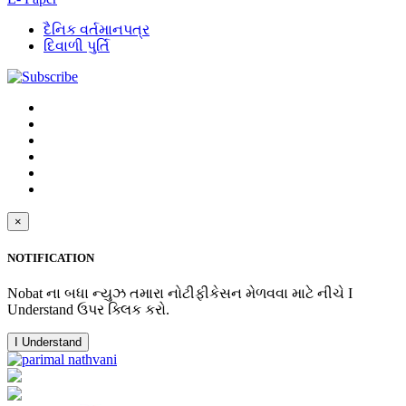
દૈનિક વર્તમાનપત્ર
દિવાળી પુર્તિ
×
NOTIFICATION
Nobat ના બધા ન્યુઝ તમારા નોટીફીકેસન મેળવવા માટે નીચે I
Understand ઉપર ક્લિક કરો.
I Understand