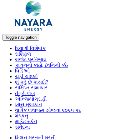
Toggle navigation
દિવાળી વિશેષાંક
રાશિફળ
બજેટ પ્રતિભાવ
કાનૂનનો કાંઠો, ધ્વનિની કંઠે
વિડિઓ
ચૂડી ચાંદલો
શું કહે છે કાયદો?
સંક્ષિપ્ત સમાચાર
તંત્રી લેખ
એન્જિયોગ્રાફી
ખાસ મુલાકાત
વાર્ષિક લવાજમ યોજના ૨૦૨૫-૨૬
મેઘધનુ
માર્કેટ સ્કેન
સંવેદના
મિલન મસ્તની મસ્તી