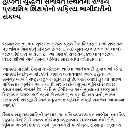
હાલની યુદ્ધની સંભવિત સ્થિતિમાં રાજ્ય
પ્રાથમિક શિક્ષકોનો સક્રિય ભાગીદારીનો
સંકલ્પ
જામનગર તા. ૧૦ઃ ગુજરાત રાજ્ય પ્રાથમિક શિક્ષણ સંઘએ રાજ્યના
પ્રાથમિક શિક્ષકોનું સંગઠન છે જેમાં અંદાજીત ૨,૦૦,૦૦૦ (બે લાખ)
જેટલા શિક્ષકો કાર્યરત છે. આ શિક્ષકો રાજ્યના ૪૦ લાખ જેટલા
વિદ્યાર્થીઓ અને તેમના પરિવાર સાથે સીધા જોડાયેલા છે.
આપણા પાડોશી દેશમાં તાજેતરમાં થયેલા આતંકવાદી હૂમલાઓ જેમાં
આપણાં નિર્દોષ નાગરિકોને નિશાન બનાવવામાં આવ્યા હતા, આ
સમગ્ર બાબતે રાષ્ટ્રને દુઃખ પહોંચાડયું છે. આતંકવાદી હૂમલા પાછળ
પાકિસ્તાન પ્રેરિત આતંકવાદી મશીનરીની મુખ્ય ભૂમિકા સ્પષ્ટ છે.
એવા સમયે જયારે દેશ તેની સાર્વભૌમત્વ અને સુરક્ષાના રક્ષણ માટે
નિર્ણાયક પગલાં લઈ રહ્યો છે ત્યારે ગુ.રા.પ્રા.શિ.સંઘ વતી, ભારત
સરકારની રાજદ્વારી અને વ્યુહાત્મક પહેલને સંપૂર્ણ સમર્થન આપવામાં
આવે છે.
શિક્ષક સમુદાય માહિતી પ્રસાર, આપત્તિ વ્યવસ્થાપન તાલીમ, નાગરિક
સહાય કેન્દ્રો કે અન્ય કોઈપણ વ્યુહાત્મક સંકલનમાં કેવી રીતે
ભૂમિકા ભજવી શકે તે અંગે મુખ્યમંત્રી કાર્યાલય, સંરક્ષણ મંત્રાલય