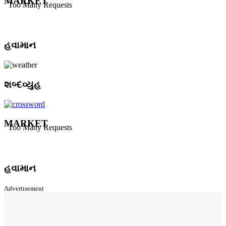
MARKET
હવામાન
શબ્દવ્યુહ
MARKET
હવામાન
Advertisement