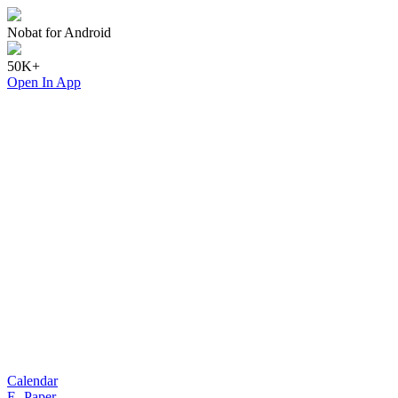
Nobat for Android
50K+
Open In App
Calendar
E- Paper