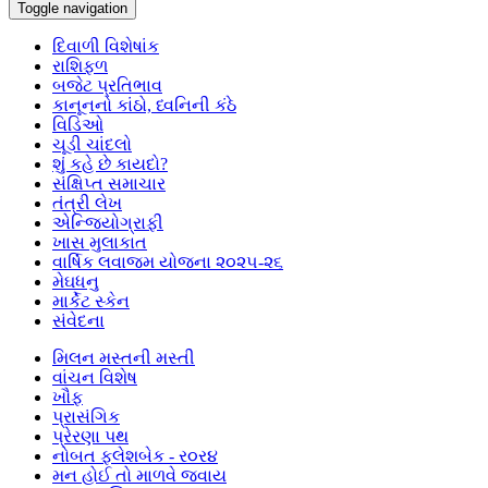
Toggle navigation
દિવાળી વિશેષાંક
રાશિફળ
બજેટ પ્રતિભાવ
કાનૂનનો કાંઠો, ધ્વનિની કંઠે
વિડિઓ
ચૂડી ચાંદલો
શું કહે છે કાયદો?
સંક્ષિપ્ત સમાચાર
તંત્રી લેખ
એન્જિયોગ્રાફી
ખાસ મુલાકાત
વાર્ષિક લવાજમ યોજના ૨૦૨૫-૨૬
મેઘધનુ
માર્કેટ સ્કેન
સંવેદના
મિલન મસ્તની મસ્તી
વાંચન વિશેષ
ખૌફ
પ્રાસંગિક
પ્રેરણા પથ
નોબત ફ્લેશબેક - ર૦ર૪
મન હોઈ તો માળવે જવાય