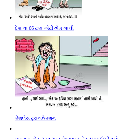
દેશ ના 66 ટકા એટીએમ ખાલી
કેશલેસ ટ્રાન્ઝેકશન