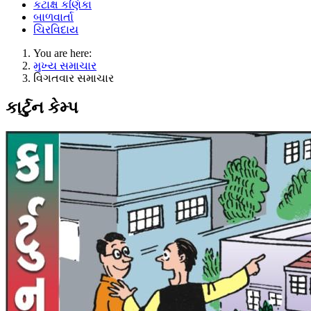
કટાક્ષ કણિકા
બાળવાર્તા
ચિરવિદાય
You are here:
મુખ્ય સમાચાર
વિગતવાર સમાચાર
કાર્ટુન કેમ્પ