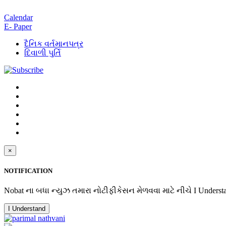
Calendar
E- Paper
દૈનિક વર્તમાનપત્ર
દિવાળી પુર્તિ
×
NOTIFICATION
Nobat ના બધા ન્યુઝ તમારા નોટીફીકેસન મેળવવા માટે નીચે I Underst
I Understand