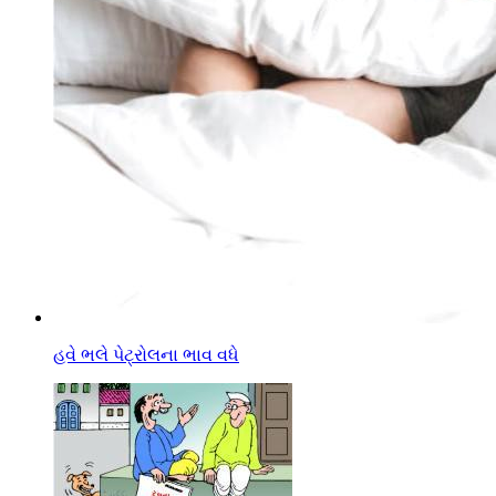
હવે ભલે પેટ્રોલના ભાવ વધે