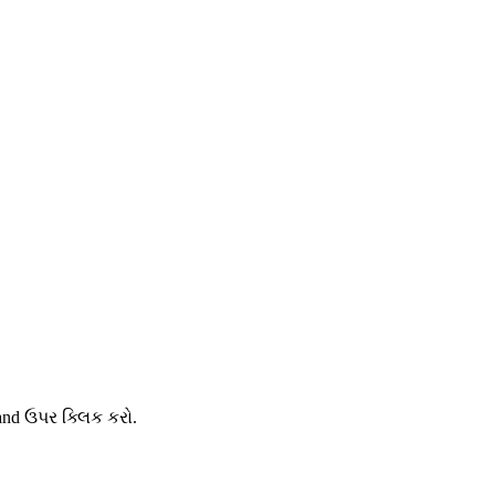
and ઉપર ક્લિક કરો.