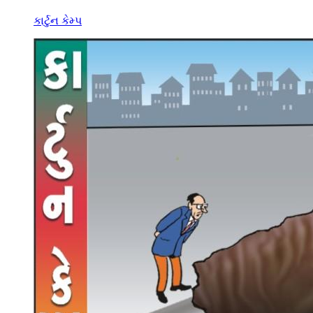
કાર્ટુન કેમ્પ