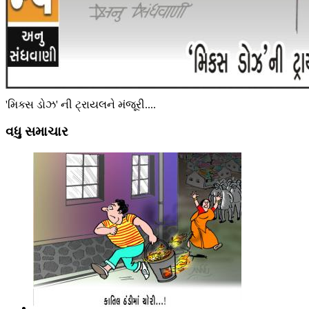
'મિક્સ ડોઝ' ની ટ્રાયલને મંજૂરી....
વધુ સમાચાર