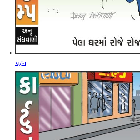
કાર્ટુન