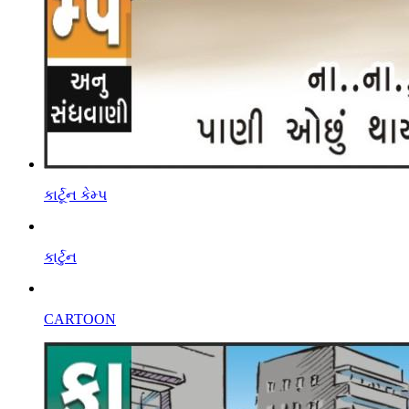
કાર્ટૂન કેમ્પ
કાર્ટુન
CARTOON