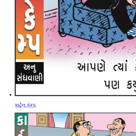
કાર્ટૂન કેમ્પ