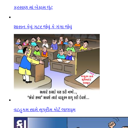
ફરસાણ માં બેફામ લૂંટ
શાસન કેવું ગટર જેવું કે ગંગા જેવું
વટહુકમ સામે સુપ્રીમ કોર્ટ લાલઘૂમ