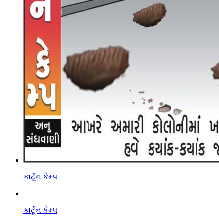
કાર્ટૂન કેમ્પ
કાર્ટૂન કેમ્પ