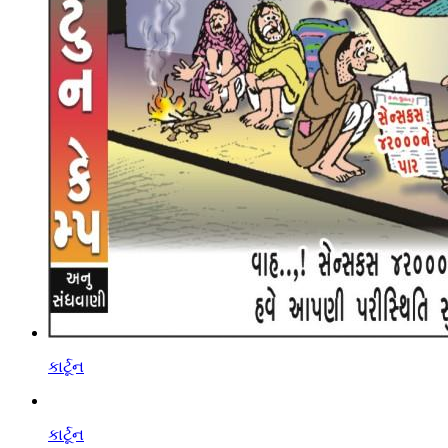
કાર્ટૂન
કાર્ટૂન