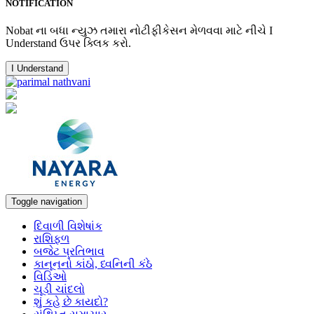
NOTIFICATION
Nobat ના બધા ન્યુઝ તમારા નોટીફીકેસન મેળવવા માટે નીચે I
Understand ઉપર ક્લિક કરો.
I Understand
Toggle navigation
દિવાળી વિશેષાંક
રાશિફળ
બજેટ પ્રતિભાવ
કાનૂનનો કાંઠો, ધ્વનિની કંઠે
વિડિઓ
ચૂડી ચાંદલો
શું કહે છે કાયદો?