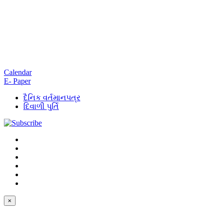
Calendar
E- Paper
દૈનિક વર્તમાનપત્ર
દિવાળી પુર્તિ
×