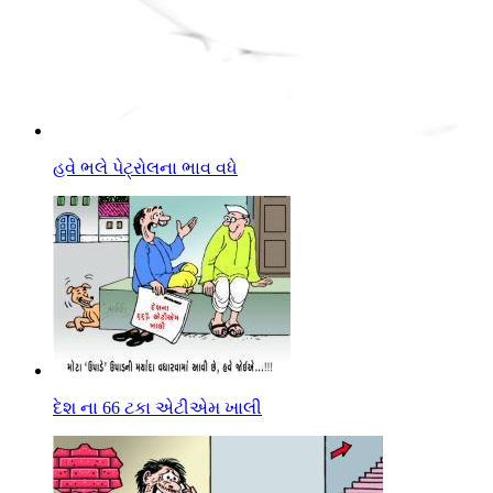
હવે ભલે પેટ્રોલના ભાવ વધે
દેશ ના 66 ટકા એટીએમ ખાલી