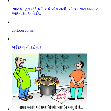
આરો૫ી હવે કંઈ કરી શકે એમ નથી, એટલે એને જામીન
આપવામાં આવે છે..
cortoon corner
બર્ડફલ્યુની દહેશત