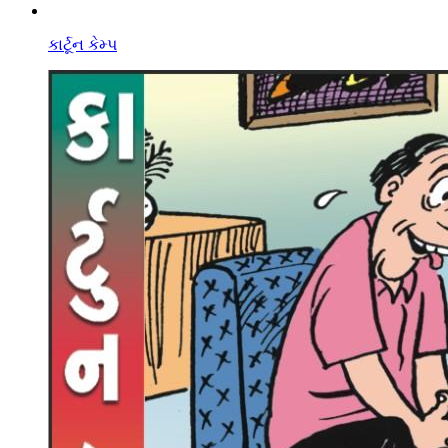
કાર્ટૂન કેમ્પ