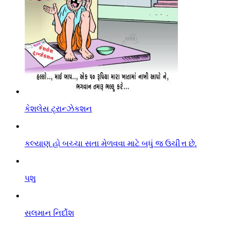
કેશલેસ ટ્રાન્ઝેકશન
કલ્યાણ હો બચ્ચા સતા મેળવવા માટે બધું જ ઉચીત્ત છે.
પશુ
સલમાન નિર્દોશ