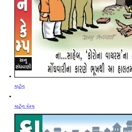
કાર્ટુન
કાર્ટૂન કેમ્પ