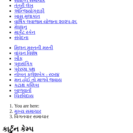
સંક્ષિપ્ત સમાચાર
તંત્રી લેખ
એન્જિયોગ્રાફી
ખાસ મુલાકાત
વાર્ષિક લવાજમ યોજના ૨૦૨૫-૨૬
મેઘધનુ
માર્કેટ સ્કેન
સંવેદના
મિલન મસ્તની મસ્તી
વાંચન વિશેષ
ખૌફ
પ્રાસંગિક
પ્રેરણા પથ
નોબત ફ્લેશબેક - ર૦ર૪
મન હોઈ તો માળવે જવાય
કટાક્ષ કણિકા
બાળવાર્તા
ચિરવિદાય
You are here:
મુખ્ય સમાચાર
વિગતવાર સમાચાર
કાર્ટુન કેમ્પ