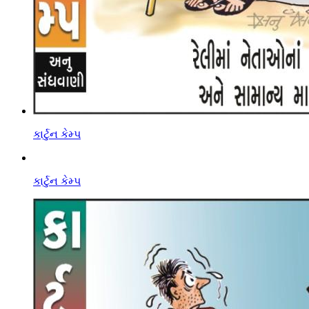
કાર્ટુન કેમ્પ
કાર્ટુન કેમ્પ