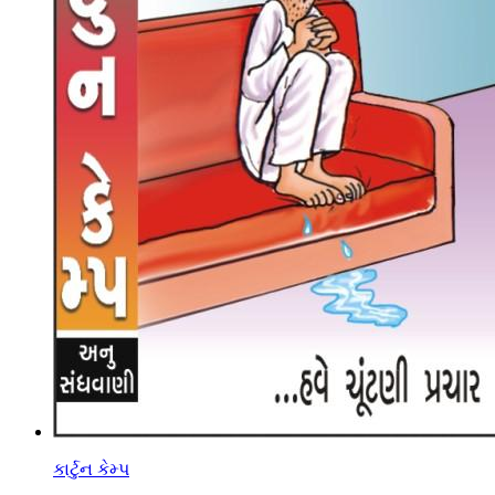
કાર્ટુન કેમ્પ