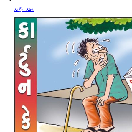
કાર્ટૂન કેમ્પ