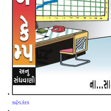
કાર્ટૂન કેમ્પ