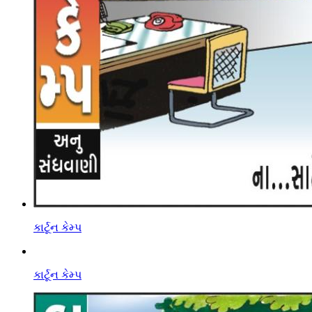
કાર્ટૂન કેમ્પ
કાર્ટૂન કેમ્પ