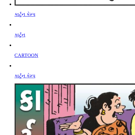
કાર્ટૂન કેમ્પ
કાર્ટુન
CARTOON
કાર્ટૂન કેમ્પ