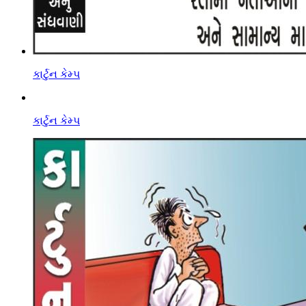
કાર્ટુન કેમ્પ
કાર્ટુન કેમ્પ