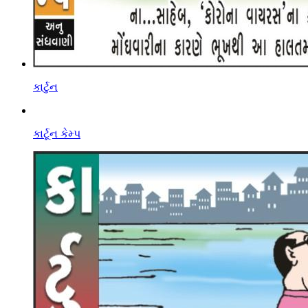
કાર્ટુન
કાર્ટૂન કેમ્પ