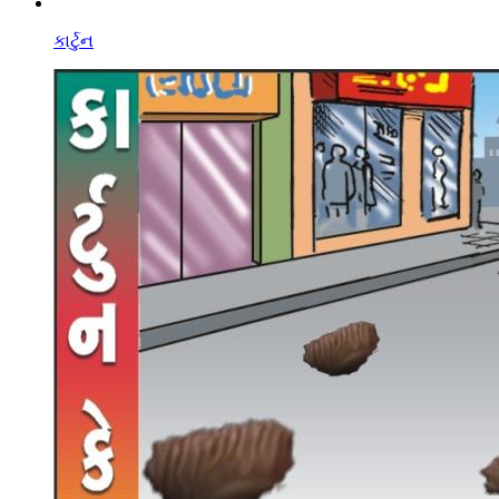
કાર્ટુન