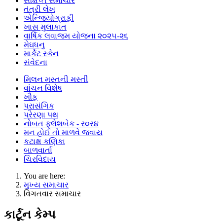
સંક્ષિપ્ત સમાચાર
તંત્રી લેખ
એન્જિયોગ્રાફી
ખાસ મુલાકાત
વાર્ષિક લવાજમ યોજના ૨૦૨૫-૨૬
મેઘધનુ
માર્કેટ સ્કેન
સંવેદના
મિલન મસ્તની મસ્તી
વાંચન વિશેષ
ખૌફ
પ્રાસંગિક
પ્રેરણા પથ
નોબત ફ્લેશબેક - ર૦ર૪
મન હોઈ તો માળવે જવાય
કટાક્ષ કણિકા
બાળવાર્તા
ચિરવિદાય
You are here:
મુખ્ય સમાચાર
વિગતવાર સમાચાર
કાર્ટૂન કેમ્પ