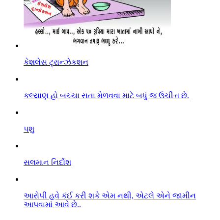
કેશલેસ ટ્રાન્ઝેકશન
કલ્યાણ હો બચ્ચા સતા મેળવવા માટે બધું જ ઉચીત્ત છે.
પશુ
સલમાન નિર્દોશ
આરો૫ી હવે કંઈ કરી શકે એમ નથી, એટલે એને જામીન
આપવામાં આવે છે..