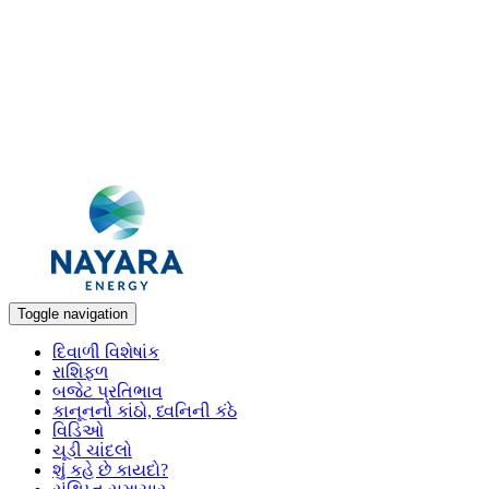
Toggle navigation
દિવાળી વિશેષાંક
રાશિફળ
બજેટ પ્રતિભાવ
કાનૂનનો કાંઠો, ધ્વનિની કંઠે
વિડિઓ
ચૂડી ચાંદલો
શું કહે છે કાયદો?