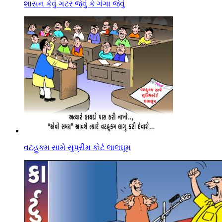
શાસન કેવું ગટર જેવું કે ગંગા જેવું
વટહુકમ સામે સુપ્રીમ કોર્ટ લાલઘૂમ