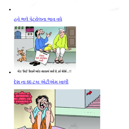
હવે ભલે પેટ્રોલના ભાવ વધે
દેશ ના 66 ટકા એટીએમ ખાલી