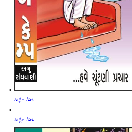
કાર્ટુન કેમ્પ
કાર્ટૂન કેમ્પ