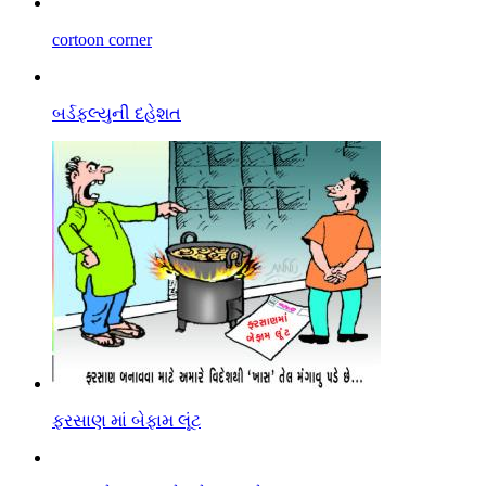
cortoon corner
બર્ડફલ્યુની દહેશત
ફરસાણ માં બેફામ લૂંટ