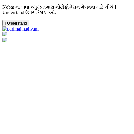
Nobat ના બધા ન્યુઝ તમારા નોટીફીકેસન મેળવવા માટે નીચે I
Understand ઉપર ક્લિક કરો.
I Understand