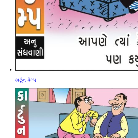
કાર્ટૂન કેમ્પ