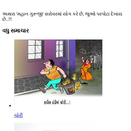
અમારા 'મહાન ગુરૂજી' સરોવરમાં યોગ કરે છે, જુઓ પરપોટા દેખાય
છે..?!
વધુ સમાચાર
ચોરી