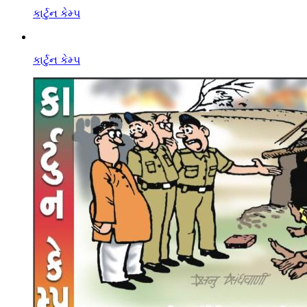
કાર્ટુન કેમ્પ
કાર્ટુન કેમ્પ