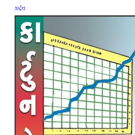
કાર્ટુન