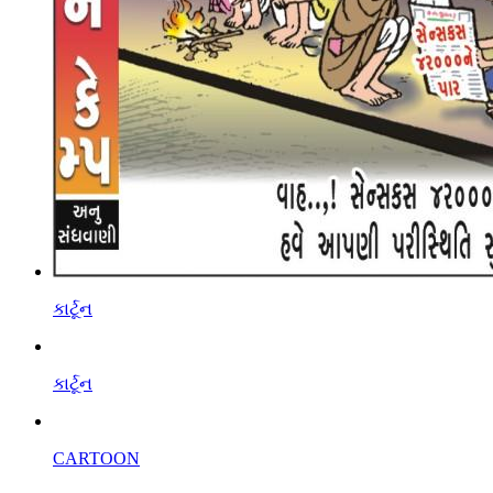
કાર્ટૂન
કાર્ટૂન
CARTOON