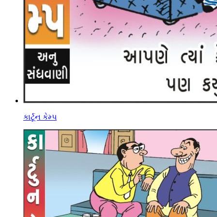
કાર્ટૂન કેમ્પ