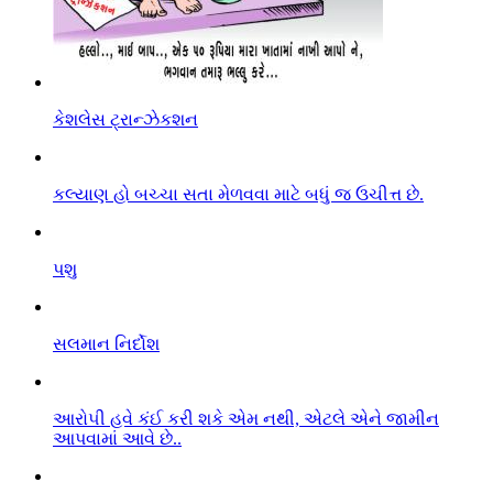
કેશલેસ ટ્રાન્ઝેકશન
કલ્યાણ હો બચ્ચા સતા મેળવવા માટે બધું જ ઉચીત્ત છે.
પશુ
સલમાન નિર્દોશ
આરો૫ી હવે કંઈ કરી શકે એમ નથી, એટલે એને જામીન
આપવામાં આવે છે..