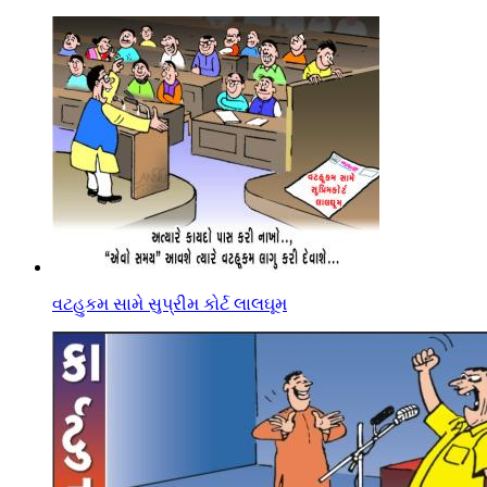
વટહુકમ સામે સુપ્રીમ કોર્ટ લાલઘૂમ