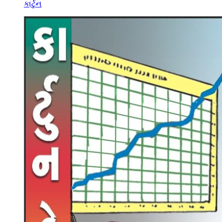
કાર્ટુન