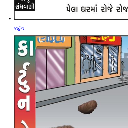
કાર્ટુન