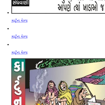
કાર્ટુન કેમ્પ
કાર્ટુન કેમ્પ
કાર્ટુન કેમ્પ