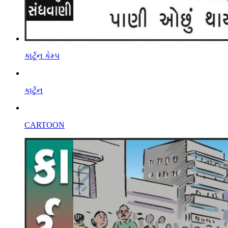
કાર્ટૂન કેમ્પ
કાર્ટુન
CARTOON