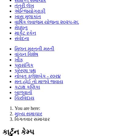
સંક્ષિપ્ત સમાચાર
તંત્રી લેખ
એન્જિયોગ્રાફી
ખાસ મુલાકાત
વાર્ષિક લવાજમ યોજના ૨૦૨૫-૨૬
મેઘધનુ
માર્કેટ સ્કેન
સંવેદના
મિલન મસ્તની મસ્તી
વાંચન વિશેષ
ખૌફ
પ્રાસંગિક
પ્રેરણા પથ
નોબત ફ્લેશબેક - ર૦ર૪
મન હોઈ તો માળવે જવાય
કટાક્ષ કણિકા
બાળવાર્તા
ચિરવિદાય
You are here:
મુખ્ય સમાચાર
વિગતવાર સમાચાર
કાર્ટુન કેમ્પ