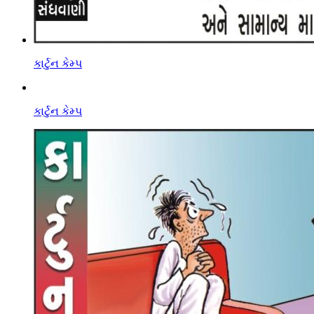
કાર્ટુન કેમ્પ
કાર્ટુન કેમ્પ