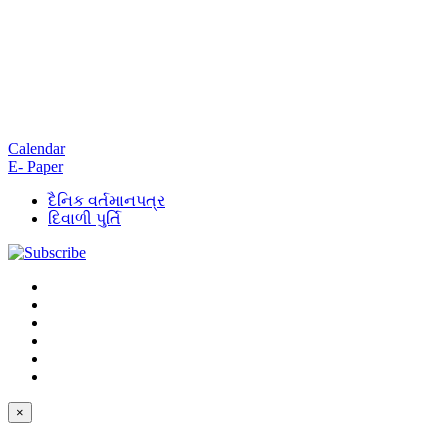
Calendar
E- Paper
દૈનિક વર્તમાનપત્ર
દિવાળી પુર્તિ
×