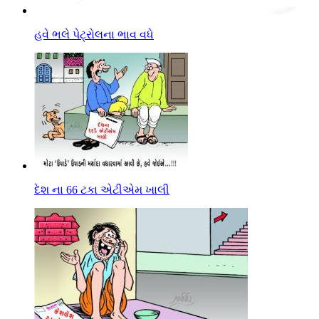
હવે ભલે પેટ્રોલના ભાવ વધે
દેશ ના 66 ટકા એટીએમ ખાલી