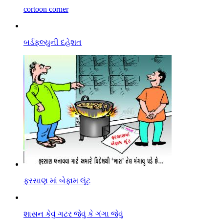
cortoon corner
બર્ડફલ્યુની દહેશત
ફરસાણ માં બેફામ લૂંટ
શાસન કેવું ગટર જેવું કે ગંગા જેવું