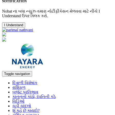
NOTIFICATION
Nobat ના બધા ન્યુઝ તમારા નોટીફીકેસન મેળવવા માટે નીચે I
Understand ઉપર ક્લિક કરો.
I Understand
Toggle navigation
દિવાળી વિશેષાંક
રાશિફળ
બજેટ પ્રતિભાવ
કાનૂનનો કાંઠો, ધ્વનિની કંઠે
વિડિઓ
ચૂડી ચાંદલો
શું કહે છે કાયદો?