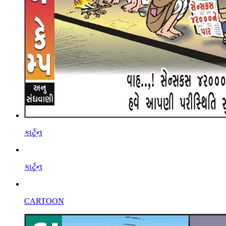
કાર્ટૂન
કાર્ટૂન
CARTOON