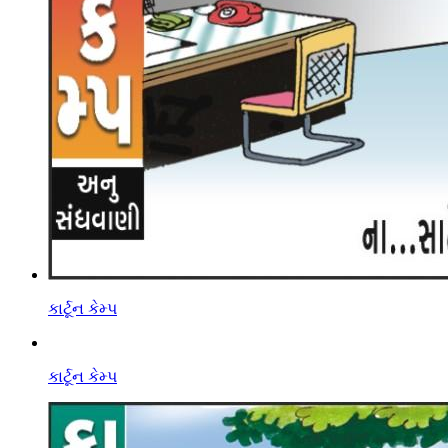
કાર્ટૂન કેમ્પ
કાર્ટૂન કેમ્પ