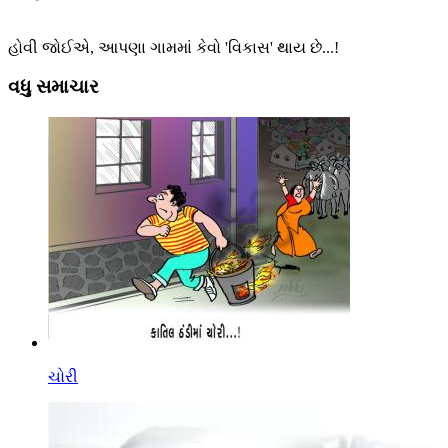
હોવી જોઈએ, આપણા ગામમાં કેવો 'વિકાસ' થાય છે...!
વધુ સમાચાર
ચોરી