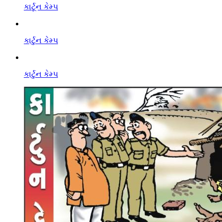
કાર્ટૂન કેમ્પ
કાર્ટુન કેમ્પ
કાર્ટુન કેમ્પ