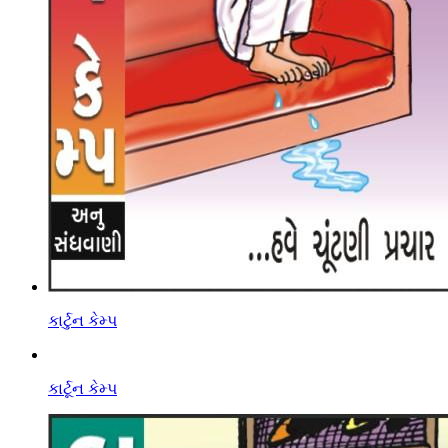
કાર્ટુન કેમ્પ
કાર્ટૂન કેમ્પ