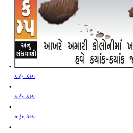
કાર્ટૂન કેમ્પ
કાર્ટૂન કેમ્પ
કાર્ટુન કેમ્પ