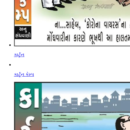
કાર્ટુન
કાર્ટૂન કેમ્પ