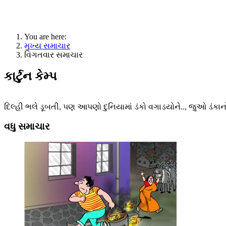
You are here:
મુખ્ય સમાચાર
વિગતવાર સમાચાર
કાર્ટુન કેમ્પ
દિલ્હી ભલે ડૂબતી, પણ આપણો દુનિયામાં ડંકો વગાડયોને.., જુઓ ડંકા
વધુ સમાચાર