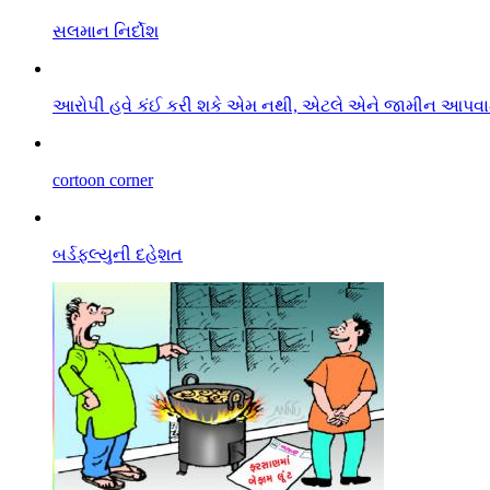
સલમાન નિર્દોશ
આરો૫ી હવે કંઈ કરી શકે એમ નથી, એટલે એને જામીન આપવામા
cortoon corner
બર્ડફલ્યુની દહેશત