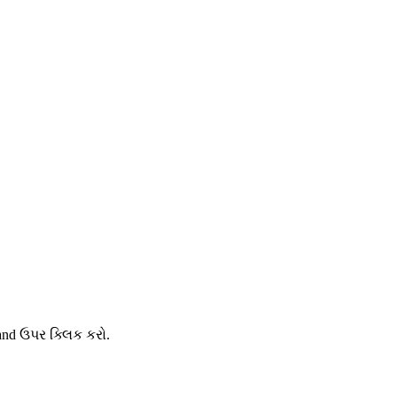
and ઉપર ક્લિક કરો.