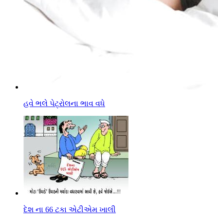
હવે ભલે પેટ્રોલના ભાવ વધે
દેશ ના 66 ટકા એટીએમ ખાલી