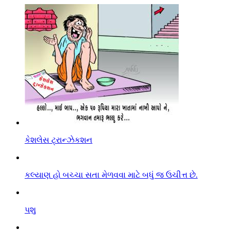
કેશલેસ ટ્રાન્ઝેકશન
કલ્યાણ હો બચ્ચા સતા મેળવવા માટે બધું જ ઉચીત્ત છે.
પશુ