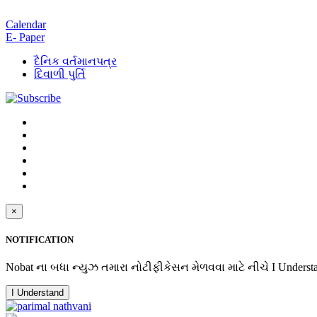
Calendar
E- Paper
દૈનિક વર્તમાનપત્ર
દિવાળી પુર્તિ
×
NOTIFICATION
Nobat ના બધા ન્યુઝ તમારા નોટીફીકેસન મેળવવા માટે નીચે I Underst
I Understand