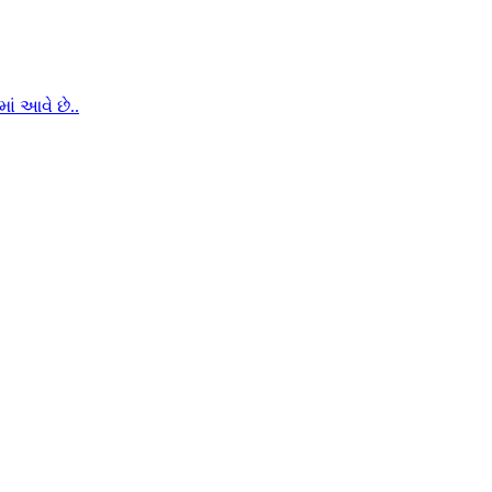
ં આવે છે..