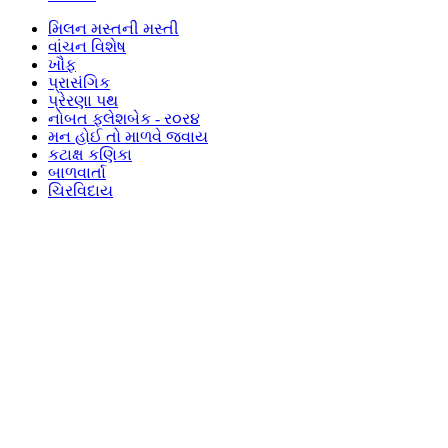
મિલન મસ્તની મસ્તી
વાંચન વિશેષ
ખૌફ
પ્રાસંગિક
પ્રેરણા પથ
નોબત ફ્લેશબેક - ર૦ર૪
મન હોઈ તો માળવે જવાય
કટાક્ષ કણિકા
બાળવાર્તા
ચિરવિદાય