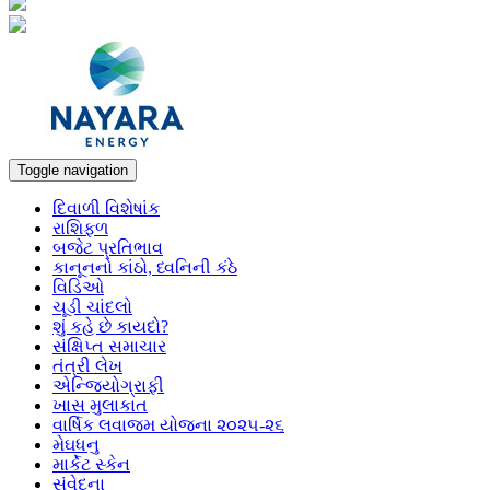
Toggle navigation
દિવાળી વિશેષાંક
રાશિફળ
બજેટ પ્રતિભાવ
કાનૂનનો કાંઠો, ધ્વનિની કંઠે
વિડિઓ
ચૂડી ચાંદલો
શું કહે છે કાયદો?
સંક્ષિપ્ત સમાચાર
તંત્રી લેખ
એન્જિયોગ્રાફી
ખાસ મુલાકાત
વાર્ષિક લવાજમ યોજના ૨૦૨૫-૨૬
મેઘધનુ
માર્કેટ સ્કેન
સંવેદના