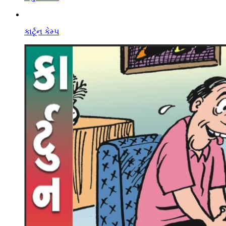
કાર્ટૂન કેમ્પ