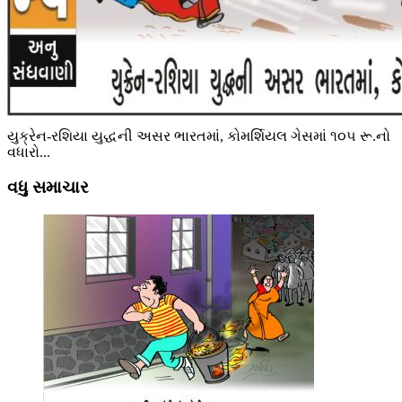
યુક્રેન-રશિયા યુદ્ધની અસર ભારતમાં, કોમર્શિયલ ગેસમાં ૧૦૫ રૂ.નો
વધારો...
વધુ સમાચાર