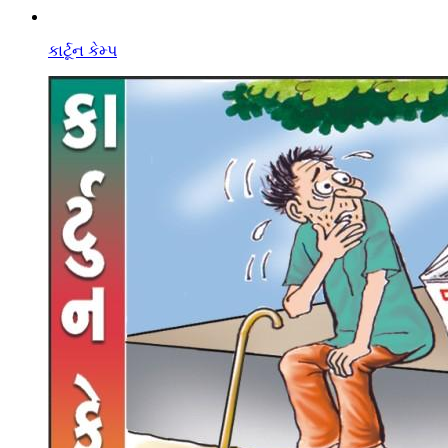
કાર્ટૂન કેમ્પ