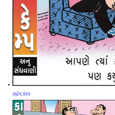
કાર્ટૂન કેમ્પ