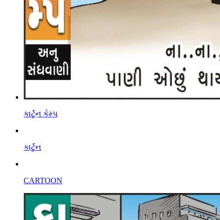
કાર્ટૂન કેમ્પ
કાર્ટુન
CARTOON