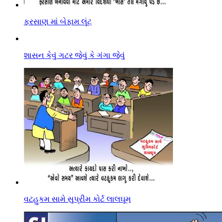
ફરસાણ માં બેફામ લૂંટ
શાસન કેવું ગટર જેવું કે ગંગા જેવું
વટહુકમ સામે સુપ્રીમ કોર્ટ લાલઘૂમ