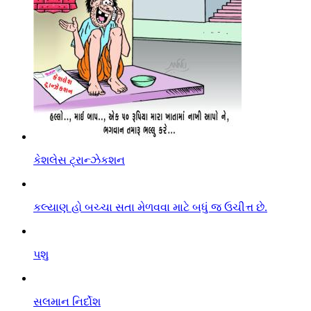
કેશલેસ ટ્રાન્ઝેકશન
કલ્યાણ હો બચ્ચા સતા મેળવવા માટે બધું જ ઉચીત્ત છે.
પશુ
સલમાન નિર્દોશ