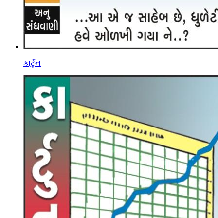
કાર્ટુન