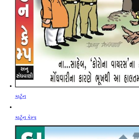
કાર્ટુન
કાર્ટૂન કેમ્પ