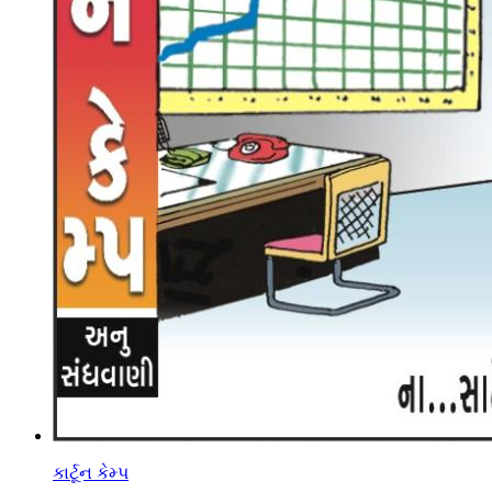
કાર્ટૂન કેમ્પ