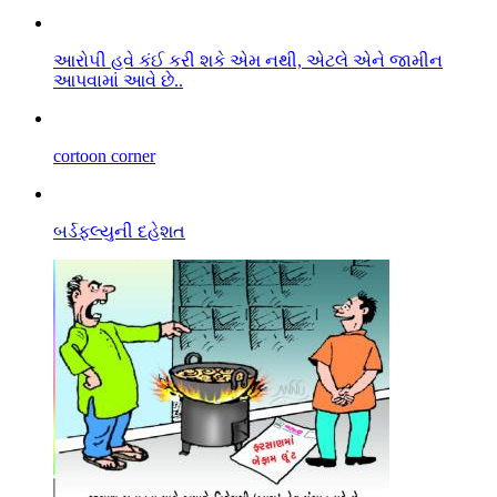
આરો૫ી હવે કંઈ કરી શકે એમ નથી, એટલે એને જામીન
આપવામાં આવે છે..
cortoon corner
બર્ડફલ્યુની દહેશત