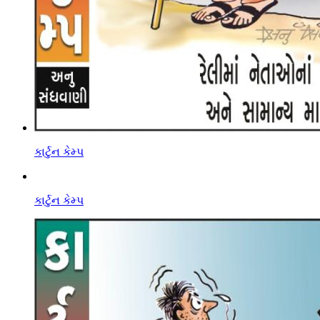
કાર્ટુન કેમ્પ
કાર્ટુન કેમ્પ