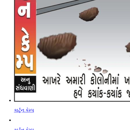
કાર્ટૂન કેમ્પ
કાર્ટૂન કેમ્પ