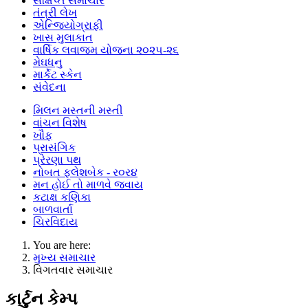
સંક્ષિપ્ત સમાચાર
તંત્રી લેખ
એન્જિયોગ્રાફી
ખાસ મુલાકાત
વાર્ષિક લવાજમ યોજના ૨૦૨૫-૨૬
મેઘધનુ
માર્કેટ સ્કેન
સંવેદના
મિલન મસ્તની મસ્તી
વાંચન વિશેષ
ખૌફ
પ્રાસંગિક
પ્રેરણા પથ
નોબત ફ્લેશબેક - ર૦ર૪
મન હોઈ તો માળવે જવાય
કટાક્ષ કણિકા
બાળવાર્તા
ચિરવિદાય
You are here:
મુખ્ય સમાચાર
વિગતવાર સમાચાર
કાર્ટુન કેમ્પ