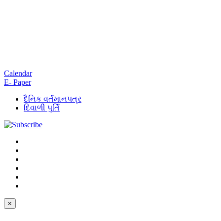
Calendar
E- Paper
દૈનિક વર્તમાનપત્ર
દિવાળી પુર્તિ
×