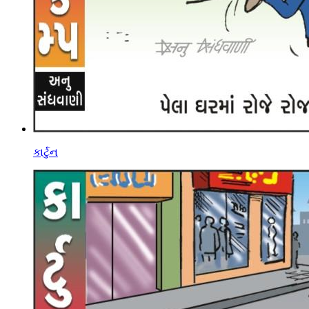
કાર્ટુન