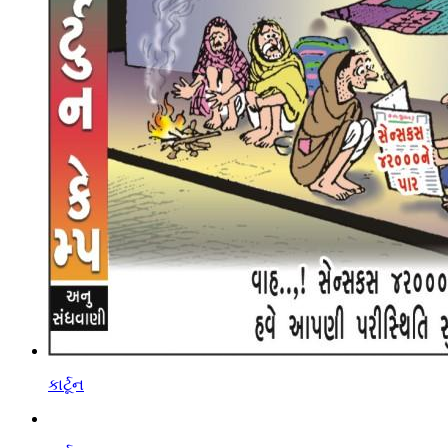
કાર્ટૂન