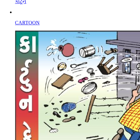
કાર્ટૂન
CARTOON