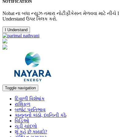
NOTIFICATION
Nobat ના બધા ન્યુઝ તમારા નોટીફીકેસન મેળવવા માટે નીચે I
Understand ઉપર ક્લિક કરો.
I Understand
Toggle navigation
દિવાળી વિશેષાંક
રાશિફળ
બજેટ પ્રતિભાવ
કાનૂનનો કાંઠો, ધ્વનિની કંઠે
વિડિઓ
ચૂડી ચાંદલો
શું કહે છે કાયદો?