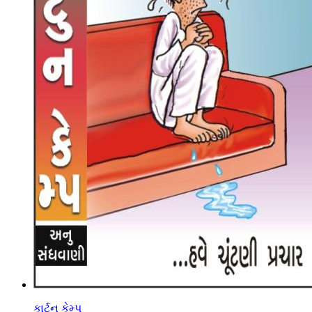
કાર્ટુન કેમ્પ