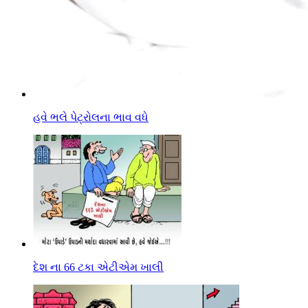
હવે ભલે પેટ્રોલના ભાવ વધે
દેશ ના 66 ટકા એટીએમ ખાલી