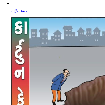
કાર્ટુન કેમ્પ