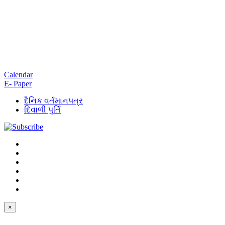
Calendar
E- Paper
દૈનિક વર્તમાનપત્ર
દિવાળી પુર્તિ
×