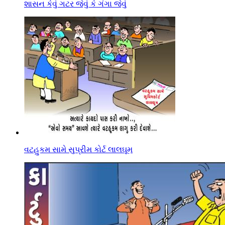
શાસન કેવું ગટર જેવું કે ગંગા જેવું
વટહુકમ સામે સુપ્રીમ કોર્ટ લાલઘૂમ