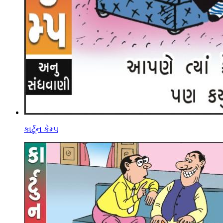
કાર્ટૂન કેમ્પ