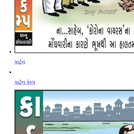
કાર્ટુન
કાર્ટૂન કેમ્પ