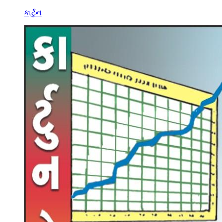
કાર્ટુન