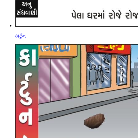
કાર્ટુન