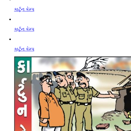
કાર્ટૂન કેમ્પ
કાર્ટુન કેમ્પ
કાર્ટુન કેમ્પ