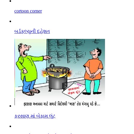
cortoon corner
બર્ડફલ્યુની દહેશત
ફરસાણ માં બેફામ લૂંટ