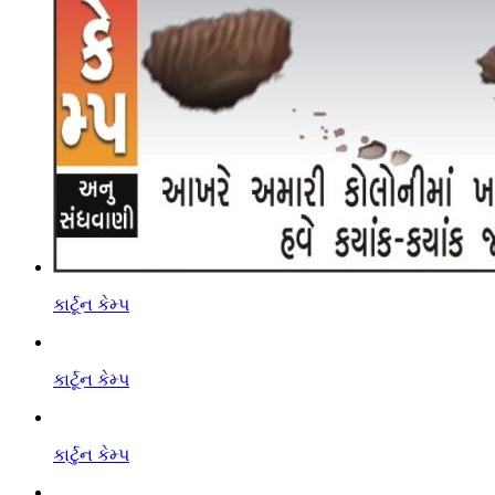
કાર્ટૂન કેમ્પ
કાર્ટૂન કેમ્પ
કાર્ટુન કેમ્પ