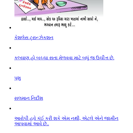
કેશલેસ ટ્રાન્ઝેકશન
કલ્યાણ હો બચ્ચા સતા મેળવવા માટે બધું જ ઉચીત્ત છે.
પશુ
સલમાન નિર્દોશ
આરો૫ી હવે કંઈ કરી શકે એમ નથી, એટલે એને જામીન
આપવામાં આવે છે..