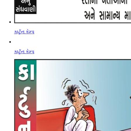
કાર્ટુન કેમ્પ
કાર્ટુન કેમ્પ