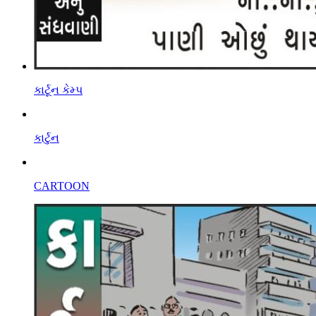
કાર્ટૂન કેમ્પ
કાર્ટુન
CARTOON