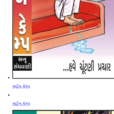
કાર્ટુન કેમ્પ
કાર્ટૂન કેમ્પ