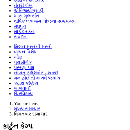
સંક્ષિપ્ત સમાચાર
તંત્રી લેખ
એન્જિયોગ્રાફી
ખાસ મુલાકાત
વાર્ષિક લવાજમ યોજના ૨૦૨૫-૨૬
મેઘધનુ
માર્કેટ સ્કેન
સંવેદના
મિલન મસ્તની મસ્તી
વાંચન વિશેષ
ખૌફ
પ્રાસંગિક
પ્રેરણા પથ
નોબત ફ્લેશબેક - ર૦ર૪
મન હોઈ તો માળવે જવાય
કટાક્ષ કણિકા
બાળવાર્તા
ચિરવિદાય
You are here:
મુખ્ય સમાચાર
વિગતવાર સમાચાર
કાર્ટુન કેમ્પ