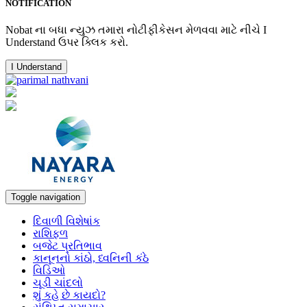
NOTIFICATION
Nobat ના બધા ન્યુઝ તમારા નોટીફીકેસન મેળવવા માટે નીચે I
Understand ઉપર ક્લિક કરો.
I Understand
Toggle navigation
દિવાળી વિશેષાંક
રાશિફળ
બજેટ પ્રતિભાવ
કાનૂનનો કાંઠો, ધ્વનિની કંઠે
વિડિઓ
ચૂડી ચાંદલો
શું કહે છે કાયદો?