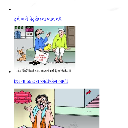
હવે ભલે પેટ્રોલના ભાવ વધે
દેશ ના 66 ટકા એટીએમ ખાલી