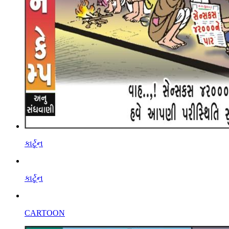
કાર્ટૂન
કાર્ટૂન
CARTOON