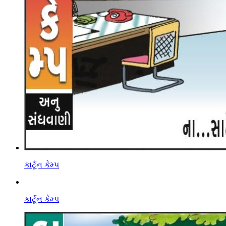
કાર્ટૂન કેમ્પ
કાર્ટૂન કેમ્પ