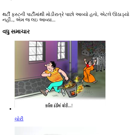
થર્ટી ફસ્ટની પાર્ટીમાંથી મોડીરાત્રે પાછો આવ્યો હતો, એટલે ઊઠાડ્યો
નહીં.., એમ જ લઇ આવ્યા...
વધુ સમાચાર
ચોરી