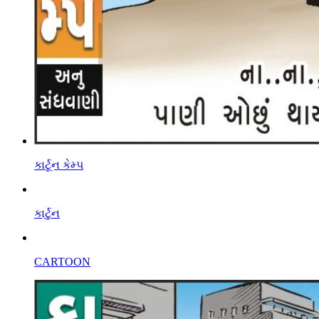
કાર્ટૂન કેમ્પ
કાર્ટુન
CARTOON