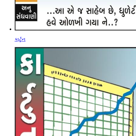
કાર્ટુન