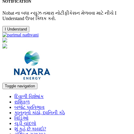
NOTIFICATION
Nobat ના બધા ન્યુઝ તમારા નોટીફીકેસન મેળવવા માટે નીચે I
Understand ઉપર ક્લિક કરો.
I Understand
Toggle navigation
દિવાળી વિશેષાંક
રાશિફળ
બજેટ પ્રતિભાવ
કાનૂનનો કાંઠો, ધ્વનિની કંઠે
વિડિઓ
ચૂડી ચાંદલો
શું કહે છે કાયદો?