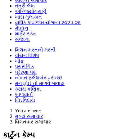
સંક્ષિપ્ત સમાચાર
તંત્રી લેખ
એન્જિયોગ્રાફી
ખાસ મુલાકાત
વાર્ષિક લવાજમ યોજના ૨૦૨૫-૨૬
મેઘધનુ
માર્કેટ સ્કેન
સંવેદના
મિલન મસ્તની મસ્તી
વાંચન વિશેષ
ખૌફ
પ્રાસંગિક
પ્રેરણા પથ
નોબત ફ્લેશબેક - ર૦ર૪
મન હોઈ તો માળવે જવાય
કટાક્ષ કણિકા
બાળવાર્તા
ચિરવિદાય
You are here:
મુખ્ય સમાચાર
વિગતવાર સમાચાર
કાર્ટુન કેમ્પ