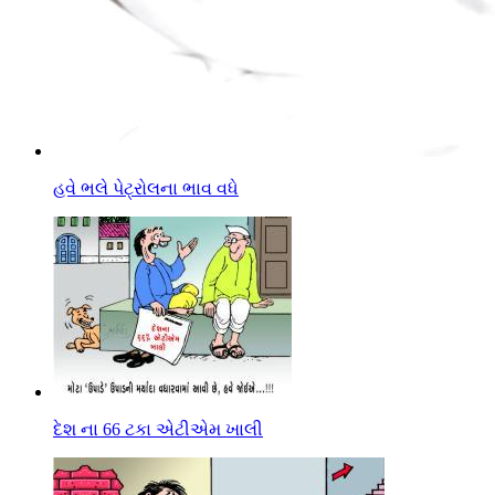
હવે ભલે પેટ્રોલના ભાવ વધે
દેશ ના 66 ટકા એટીએમ ખાલી