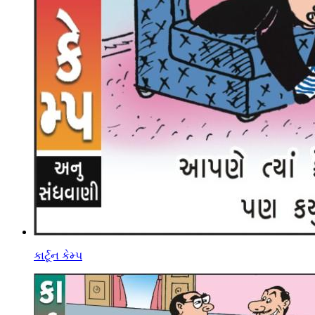
કાર્ટૂન કેમ્પ