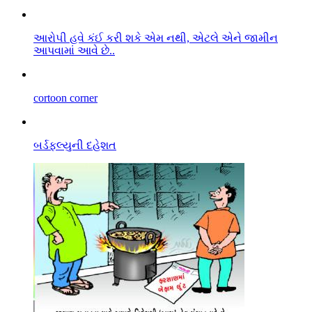
આરો૫ી હવે કંઈ કરી શકે એમ નથી, એટલે એને જામીન
આપવામાં આવે છે..
cortoon corner
બર્ડફલ્યુની દહેશત