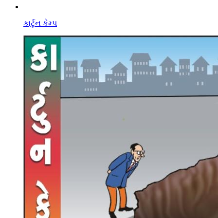
કાર્ટુન કેમ્પ