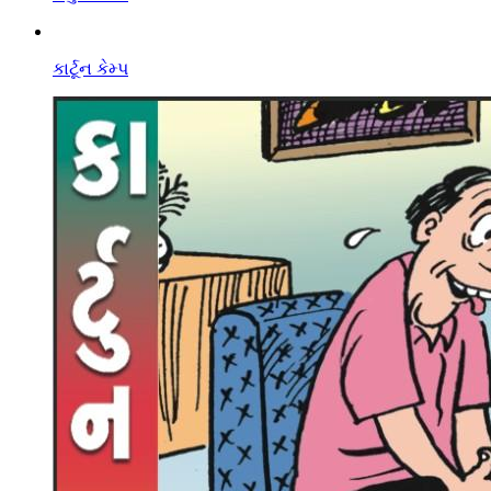
કાર્ટૂન કેમ્પ