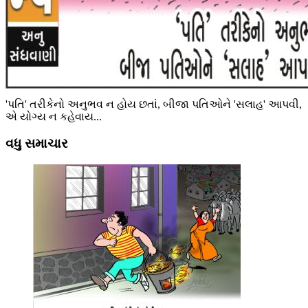
'પતિ' તરીકેનો અનુભવ ન હોય છતાં, બીજા પતિઓને 'સલાહ' આપવી,
એ યોગ્ય ન કહેવાય...
વધુ સમાચાર