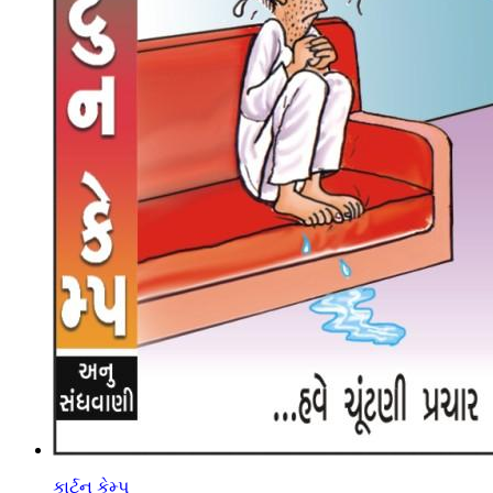
કાર્ટુન કેમ્પ