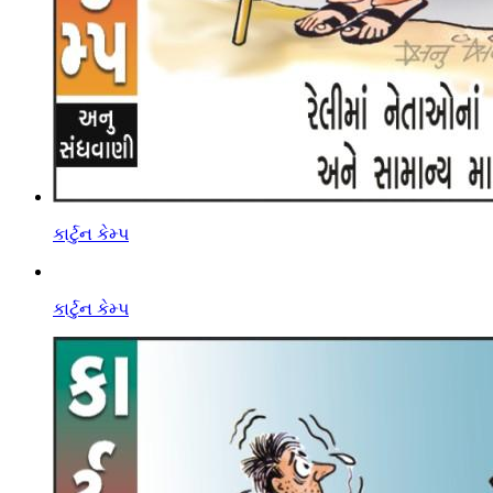
કાર્ટુન કેમ્પ
કાર્ટુન કેમ્પ