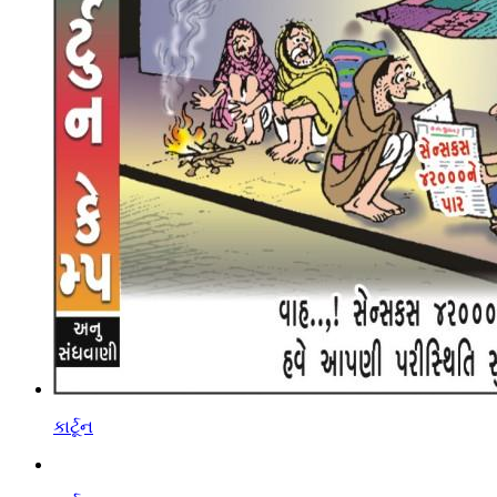
કાર્ટૂન