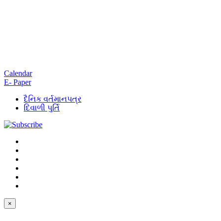
Calendar
E- Paper
દૈનિક વર્તમાનપત્ર
દિવાળી પુર્તિ
×