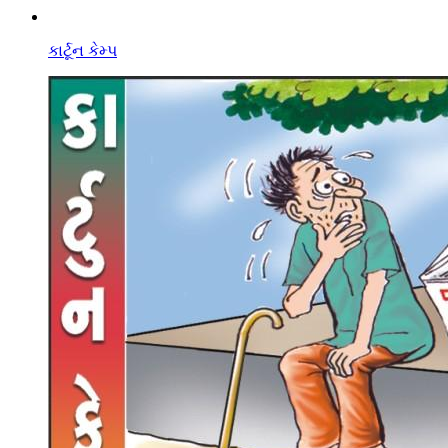
કાર્ટૂન કેમ્પ