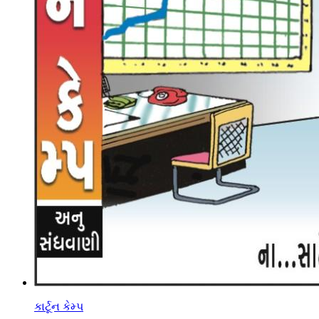
કાર્ટૂન કેમ્પ