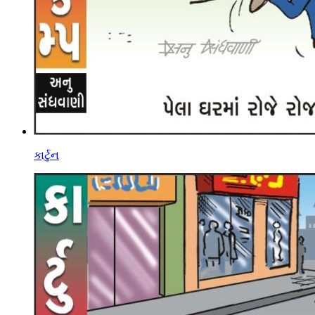
કાર્ટુન