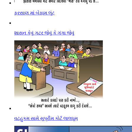
ફરસાણ માં બેફામ લૂંટ
શાસન કેવું ગટર જેવું કે ગંગા જેવું
વટહુકમ સામે સુપ્રીમ કોર્ટ લાલઘૂમ