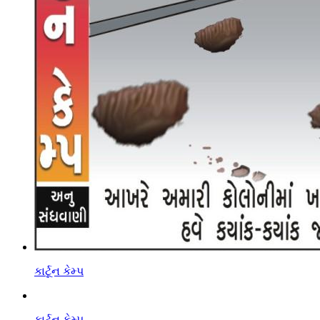
કાર્ટૂન કેમ્પ
કાર્ટૂન કેમ્પ