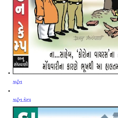
કાર્ટુન
કાર્ટૂન કેમ્પ