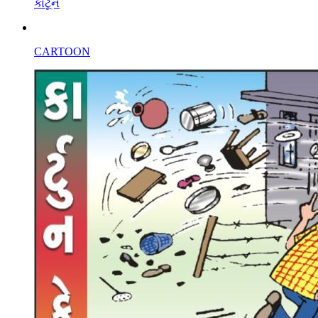
કાર્ટૂન
CARTOON