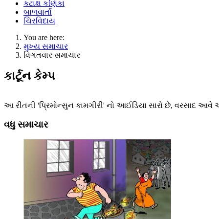
કટાક્ષ કણિકા
બાળવાર્તા
ચિરવિદાય
You are here:
મુખ્ય સમાચાર
વિગતવાર સમાચાર
કાર્ટૂન કેમ્પ
આ રીતની 'પ્રિમોન્સુન કામગીરી' નો આઈડિયા સારો છે, વરસાદ આવે એટલ
વધુ સમાચાર