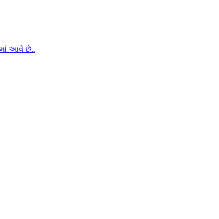
ં આવે છે..