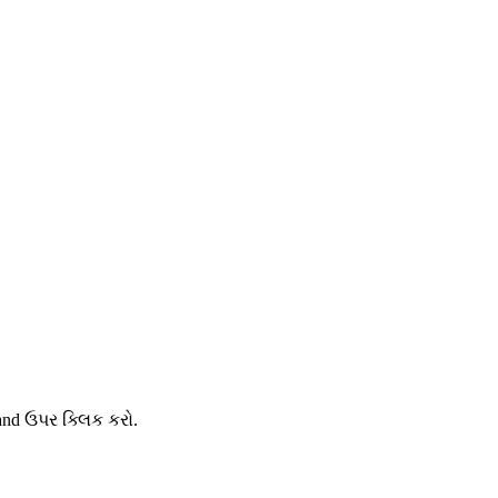
and ઉપર ક્લિક કરો.