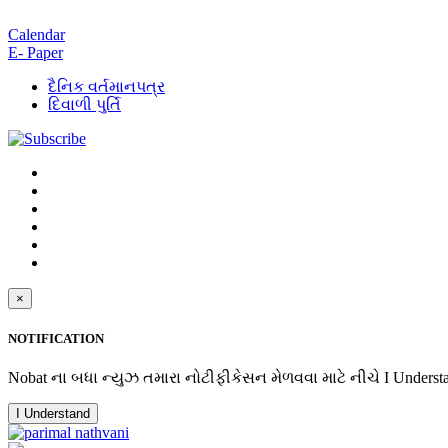
Calendar
E- Paper
દૈનિક વર્તમાનપત્ર
દિવાળી પુર્તિ
×
NOTIFICATION
Nobat ના બધા ન્યુઝ તમારા નોટીફીકેસન મેળવવા માટે નીચે I Underst
I Understand