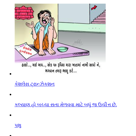
કેશલેસ ટ્રાન્ઝેકશન
કલ્યાણ હો બચ્ચા સતા મેળવવા માટે બધું જ ઉચીત્ત છે.
પશુ