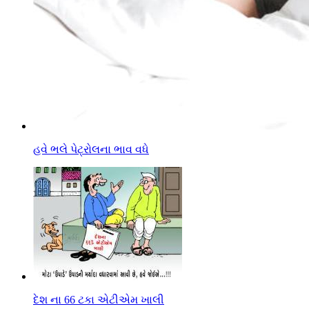
હવે ભલે પેટ્રોલના ભાવ વધે
દેશ ના 66 ટકા એટીએમ ખાલી