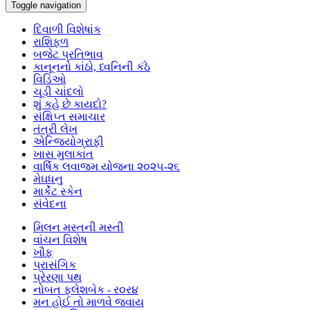
Toggle navigation
દિવાળી વિશેષાંક
રાશિફળ
બજેટ પ્રતિભાવ
કાનૂનનો કાંઠો, ધ્વનિની કંઠે
વિડિઓ
ચૂડી ચાંદલો
શું કહે છે કાયદો?
સંક્ષિપ્ત સમાચાર
તંત્રી લેખ
એન્જિયોગ્રાફી
ખાસ મુલાકાત
વાર્ષિક લવાજમ યોજના ૨૦૨૫-૨૬
મેઘધનુ
માર્કેટ સ્કેન
સંવેદના
મિલન મસ્તની મસ્તી
વાંચન વિશેષ
ખૌફ
પ્રાસંગિક
પ્રેરણા પથ
નોબત ફ્લેશબેક - ર૦ર૪
મન હોઈ તો માળવે જવાય