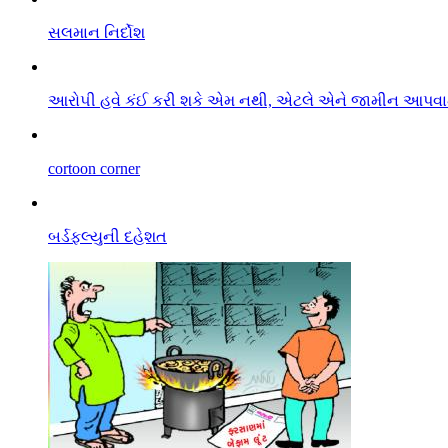
સલમાન નિર્દોશ
આરો૫ી હવે કંઈ કરી શકે એમ નથી, એટલે એને જામીન આપવામા
cortoon corner
બર્ડફલ્યુની દહેશત