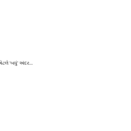
ે 'બધું' અંદર...