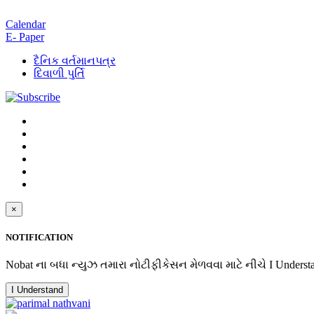
Calendar
E- Paper
દૈનિક વર્તમાનપત્ર
દિવાળી પુર્તિ
×
NOTIFICATION
Nobat ના બધા ન્યુઝ તમારા નોટીફીકેસન મેળવવા માટે નીચે I Underst
I Understand