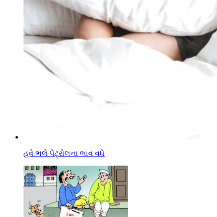
હવે ભલે પેટ્રોલના ભાવ વધે