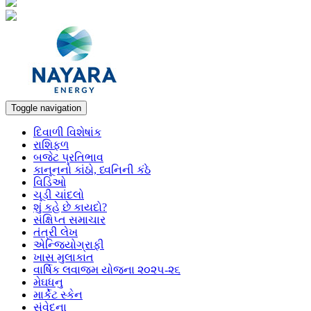
Toggle navigation
દિવાળી વિશેષાંક
રાશિફળ
બજેટ પ્રતિભાવ
કાનૂનનો કાંઠો, ધ્વનિની કંઠે
વિડિઓ
ચૂડી ચાંદલો
શું કહે છે કાયદો?
સંક્ષિપ્ત સમાચાર
તંત્રી લેખ
એન્જિયોગ્રાફી
ખાસ મુલાકાત
વાર્ષિક લવાજમ યોજના ૨૦૨૫-૨૬
મેઘધનુ
માર્કેટ સ્કેન
સંવેદના