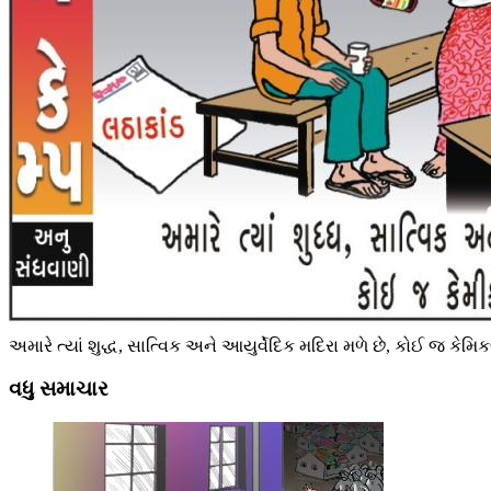
અમારે ત્યાં શુદ્ધ, સાત્વિક અને આયુર્વેદિક મદિરા મળે છે, કોઈ જ કેમિક
વધુ સમાચાર