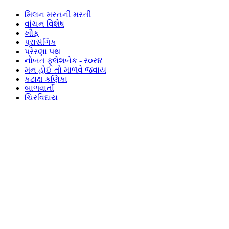
મિલન મસ્તની મસ્તી
વાંચન વિશેષ
ખૌફ
પ્રાસંગિક
પ્રેરણા પથ
નોબત ફ્લેશબેક - ર૦ર૪
મન હોઈ તો માળવે જવાય
કટાક્ષ કણિકા
બાળવાર્તા
ચિરવિદાય