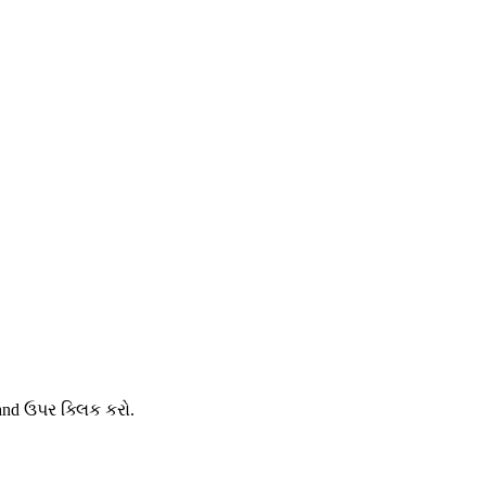
and ઉપર ક્લિક કરો.