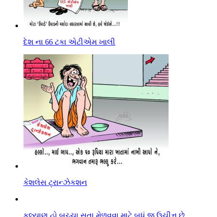
દેશ ના 66 ટકા એટીએમ ખાલી
કેશલેસ ટ્રાન્ઝેકશન
કલ્યાણ હો બચ્ચા સતા મેળવવા માટે બધું જ ઉચીત્ત છે.