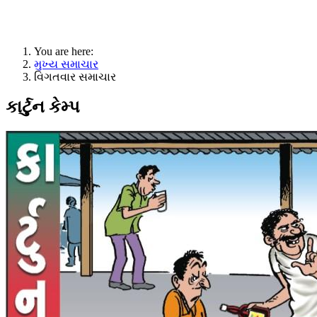
You are here:
મુખ્ય સમાચાર
વિગતવાર સમાચાર
કાર્ટુન કેમ્પ