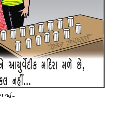
લ નહીં...