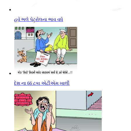
હવે ભલે પેટ્રોલના ભાવ વધે
દેશ ના 66 ટકા એટીએમ ખાલી