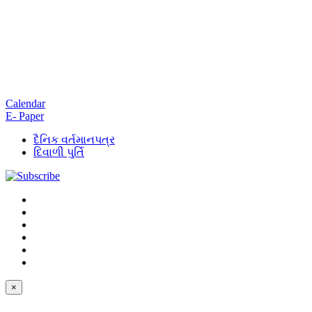
Calendar
E- Paper
દૈનિક વર્તમાનપત્ર
દિવાળી પુર્તિ
×