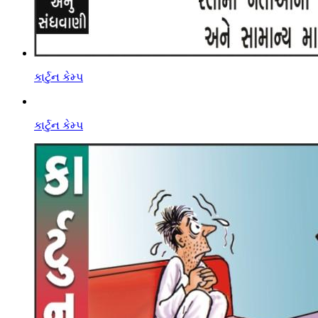
કાર્ટુન કેમ્પ
કાર્ટુન કેમ્પ