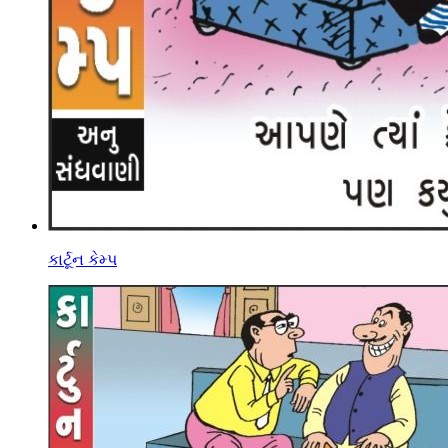
કાર્ટૂન કેમ્પ