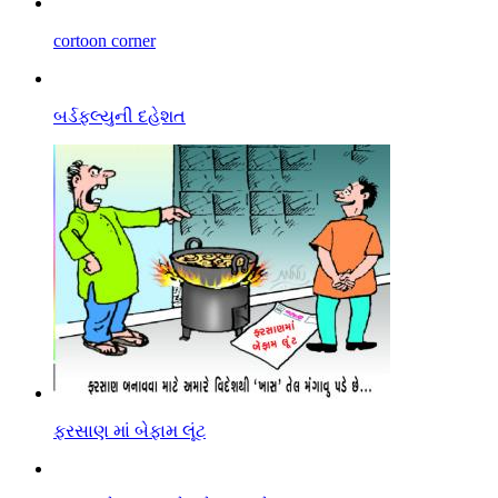
cortoon corner
બર્ડફલ્યુની દહેશત
ફરસાણ માં બેફામ લૂંટ