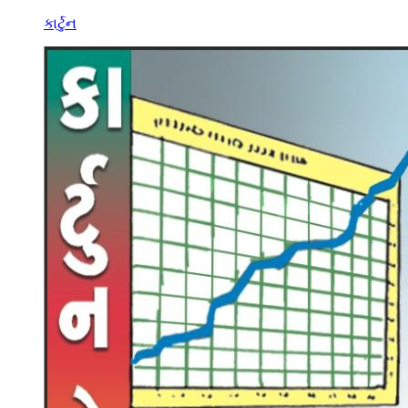
કાર્ટુન