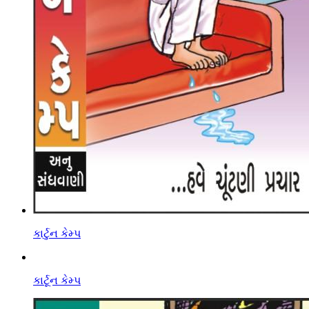
કાર્ટુન કેમ્પ
કાર્ટૂન કેમ્પ