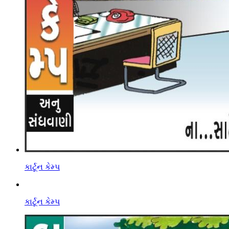
કાર્ટૂન કેમ્પ
કાર્ટૂન કેમ્પ