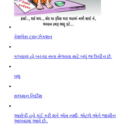
કેશલેસ ટ્રાન્ઝેકશન
કલ્યાણ હો બચ્ચા સતા મેળવવા માટે બધું જ ઉચીત્ત છે.
પશુ
સલમાન નિર્દોશ
આરો૫ી હવે કંઈ કરી શકે એમ નથી, એટલે એને જામીન
આપવામાં આવે છે..