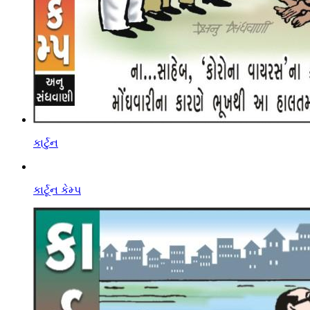
કાર્ટુન
કાર્ટૂન કેમ્પ