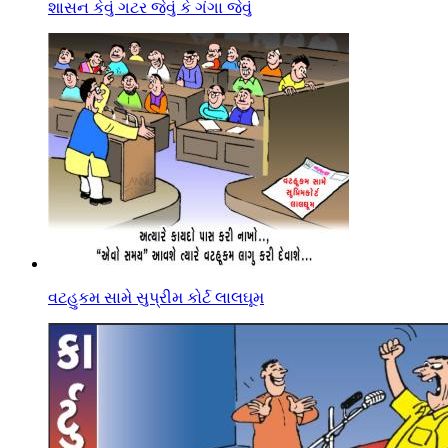
શાસન કેવું ગટર જેવું કે ગંગા જેવું
વટહુકમ સામે સુપ્રીમ કોર્ટ લાલઘૂમ