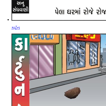
કાર્ટુન