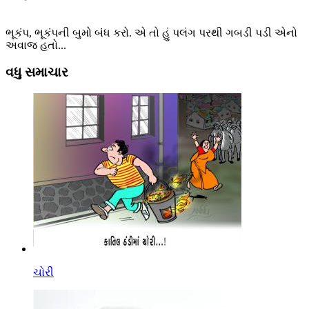
ભૂકંપ, ભૂકંપની બુમો બંધ કરો. એ તો હું પલંગ પરથી ગબડી પડી એનો
અવાજ હતો...
વધુ સમાચાર
ચોરી