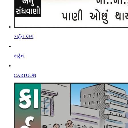
કાર્ટૂન કેમ્પ
કાર્ટુન
CARTOON