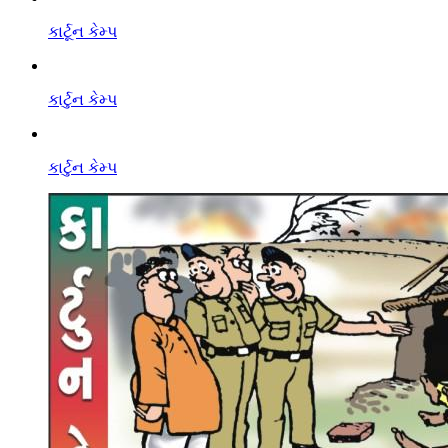
કાર્ટૂન કેમ્પ
કાર્ટુન કેમ્પ
કાર્ટુન કેમ્પ