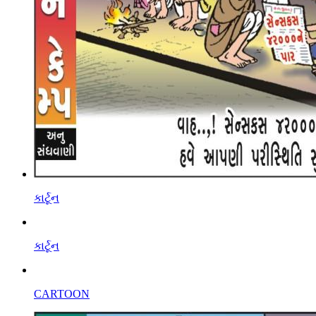
કાર્ટૂન
કાર્ટૂન
CARTOON