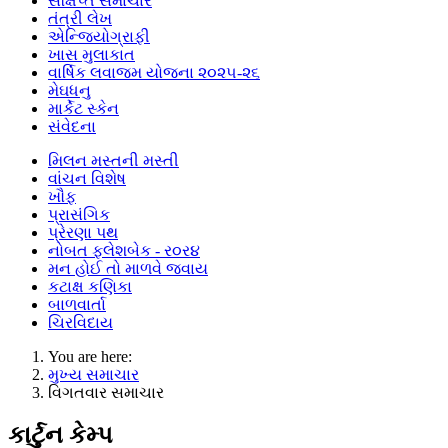
સંક્ષિપ્ત સમાચાર
તંત્રી લેખ
એન્જિયોગ્રાફી
ખાસ મુલાકાત
વાર્ષિક લવાજમ યોજના ૨૦૨૫-૨૬
મેઘધનુ
માર્કેટ સ્કેન
સંવેદના
મિલન મસ્તની મસ્તી
વાંચન વિશેષ
ખૌફ
પ્રાસંગિક
પ્રેરણા પથ
નોબત ફ્લેશબેક - ર૦ર૪
મન હોઈ તો માળવે જવાય
કટાક્ષ કણિકા
બાળવાર્તા
ચિરવિદાય
You are here:
મુખ્ય સમાચાર
વિગતવાર સમાચાર
કાર્ટુન કેમ્પ