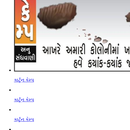
કાર્ટૂન કેમ્પ
કાર્ટૂન કેમ્પ
કાર્ટુન કેમ્પ