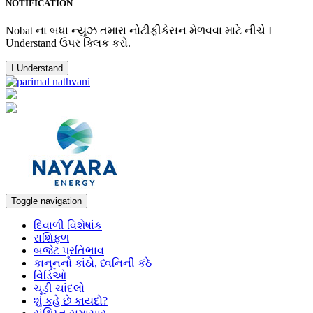
NOTIFICATION
Nobat ના બધા ન્યુઝ તમારા નોટીફીકેસન મેળવવા માટે નીચે I
Understand ઉપર ક્લિક કરો.
I Understand
Toggle navigation
દિવાળી વિશેષાંક
રાશિફળ
બજેટ પ્રતિભાવ
કાનૂનનો કાંઠો, ધ્વનિની કંઠે
વિડિઓ
ચૂડી ચાંદલો
શું કહે છે કાયદો?