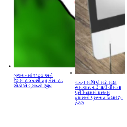
ગુજરાતમાં ૧૧૦૦ અને
દેશમાં ૬૮૦૦થી વધુ કેસઃ ૬૮
વાહન માલિકો માટે માઠા
લોકોએ ગુમાવ્યો જીવ
સમાચાર: થર્ડ પાર્ટી વીમાના
પ્રીમિયમમાં ધરખમ
વધારાનો પ્રસ્તાવ વિચારણા
હેઠળ