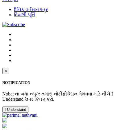
દૈનિક વર્તમાનપત્ર
દિવાળી પુર્તિ
×
NOTIFICATION
Nobat ના બધા ન્યુઝ તમારા નોટીફીકેસન મેળવવા માટે નીચે I
Understand ઉપર ક્લિક કરો.
I Understand