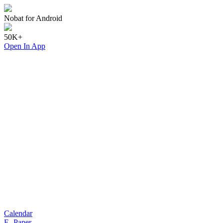
Nobat for Android
50K+
Open In App
Calendar
E- Paper