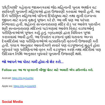
'છોટીકાશી' કહેવાતા જામનગરમાં જેઠ મહિનાની પૂનમ અર્થાત વટ
સાવિત્રી પૂનમની મહિલાઓ દ્વારા ઉજવણી કરવામાં આવી હતી. આ
દિને પરીણિત મહિલાઓ પતિનાં દિર્ધાયુષ્ય માટે તથા સુખી દામ્પત્ય
જીવન માટે વડનાં વૃક્ષનું પૂજન કરે છે. આ વર્ષે પણ આ પરંપરા
નિભાવાઇ હતી. શહેરનાં સત્યનારાયણ મંદિર રોડ પર આવેલ પ્રાચીન
શ્રી સત્યનારાયણ મંદિરનાં પટાંગણમાં આવેલ વિરાટ વડલાઓનું
પરીણિતાઓએ પૂજન કર્યુ હતું. બ્રાહ્મણો દ્વારા વિધિવત પૂજા
કરાવવામાં આવી હતી. આ ઉપરાંત વડલાનાં વૃક્ષો ધરાવતા અન્ય
દેવમંદિરોમાં પણ પરીણિતાઓએ વટસાવિત્રી વ્રતની ઉજવણી કરી
હતી. પંચાગ અનુસાર આવતીકાલે સવારે પણ વડપૂજનનું મુહૂર્ત હોય
બુધવારે પણ પરીણિતાઓ વ્રત કરી વડપૂજન કરશે તથા મંદિરોમાં પણ
ઉદિયાત તિથિ અનુસાર બુધવારે પૂનમની ઉજવણી થશે.
જો
આપને
આ
પોસ્ટ
ગમી
હોય
તો
શેર
કરો
...
Follow us:
આ
જ
પ્રકારની
બીજી
પોસ્ટ
માટે
અમારી
એપ
ડાઉનલોડ
કરો
.
Android:
https://rb.gy/surhtv
Apple ios:
https://rb.gy/cee4r9
Social Media