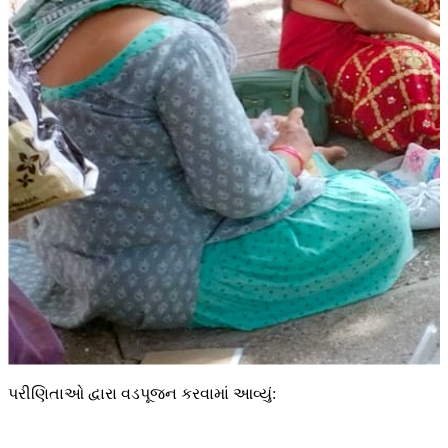
પરીણિતાઓ દ્વારા વડપૂજન કરવામાં આવ્યું: