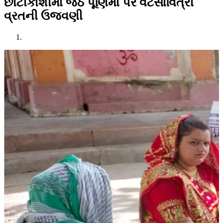
છોટીકાશીમાં જેઠ પૂર્ણિમા પર વટસાવિત્રી
વ્રતની ઉજવણી