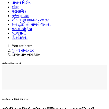
વાંચન વિશેષ
ખૌફ
પ્રાસંગિક
પ્રેરણા પથ
નોબત ફ્લેશબેક - ર૦ર૪
મન હોઈ તો માળવે જવાય
કટાક્ષ કણિકા
બાળવાર્તા
ચિરવિદાય
You are here:
મુખ્ય સમાચાર
વિગતવાર સમાચાર
Advertisement
Author:
નોબત સમાચાર