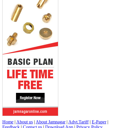
Home
|
About us
|
About Jamnagar
|
Advt.Tariff
|
E-Paper
|
Feedback
|
Contact us
|
Download App
|
Privacy Policy