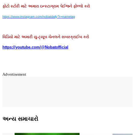
ફોટો
સ્ટોરી
માટે
અમારા
ઇન્સ્ટાગ્રામ
પેઈજને
ફોલ્લો
કરો
https://www.instagram.com/nobatdaily?r=nametag
વિડિયો માટે અમારી યુ-ટ્યૂબ ચેનલને સબસ્ક્રાઈબ કરો
https://youtube.com/@Nobatofficial
Advertisement
અન્ય સમાચારો