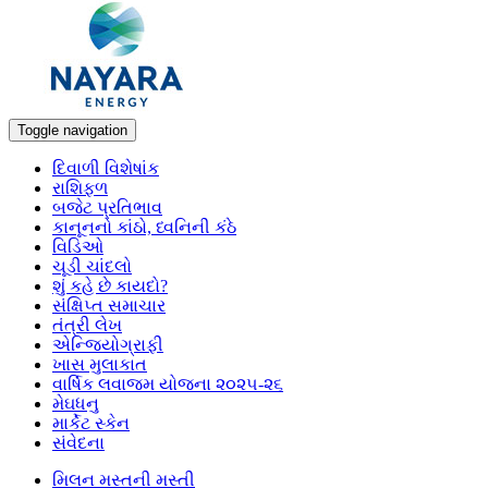
Toggle navigation
દિવાળી વિશેષાંક
રાશિફળ
બજેટ પ્રતિભાવ
કાનૂનનો કાંઠો, ધ્વનિની કંઠે
વિડિઓ
ચૂડી ચાંદલો
શું કહે છે કાયદો?
સંક્ષિપ્ત સમાચાર
તંત્રી લેખ
એન્જિયોગ્રાફી
ખાસ મુલાકાત
વાર્ષિક લવાજમ યોજના ૨૦૨૫-૨૬
મેઘધનુ
માર્કેટ સ્કેન
સંવેદના
મિલન મસ્તની મસ્તી