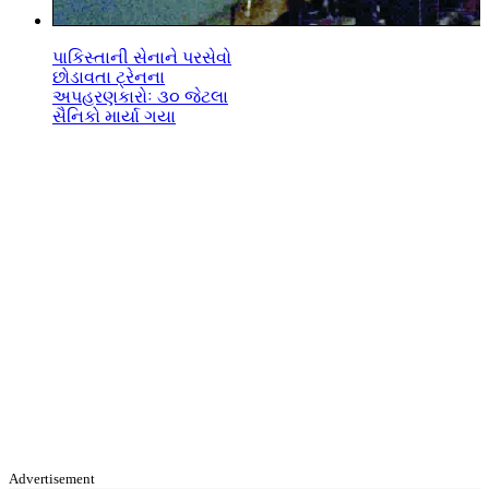
પાકિસ્તાની સેનાને પરસેવો
છોડાવતા ટ્રેનના
અપહરણકારોઃ ૩૦ જેટલા
સૈનિકો માર્યા ગયા
Advertisement