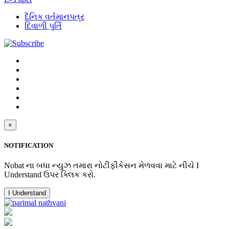
દૈનિક વર્તમાનપત્ર
દિવાળી પુર્તિ
×
NOTIFICATION
Nobat ના બધા ન્યુઝ તમારા નોટીફીકેસન મેળવવા માટે નીચે I
Understand ઉપર ક્લિક કરો.
I Understand