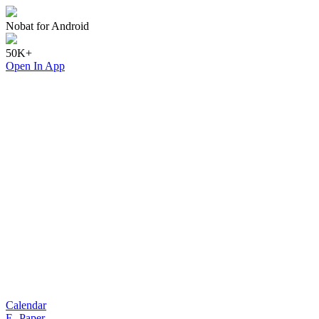
Nobat for Android
50K+
Open In App
Calendar
E- Paper