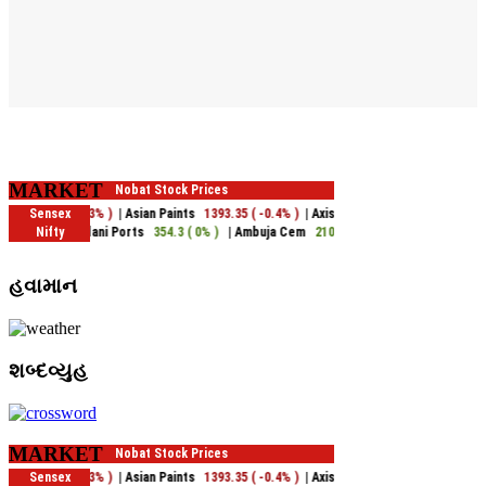
MARKET
હવામાન
શબ્દવ્યુહ
MARKET