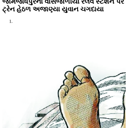
જામજોધપુરના વાંસજાળીયા રેલવે સ્ટેશન પર
ટ્રેન હેઠળ અજાણ્યા યુવાન ચગદાયા