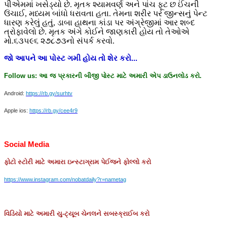
પીએમમાં ખસેડ્યો છે. મૃતક શ્યામવર્ણ અને પાંચ ફૂટ છ ઈંચની
ઉંચાઈ, મધ્યમ બાંધો ધરાવતા હતા. તેમના શરીર પર જીન્સનું પેન્ટ
ધારણ કરેલું હતું, ડાબા હાથના કાંડા પર અંગ્રેજીમાં આર શબ્દ
ત્રોફાવેલો છે. મૃતક અંગે કોઈને જાણકારી હોય તો તેઓએ
મો.૬૩૫૯૬ ૨૭૮૭૩નો સંપર્ક કરવો.
જો
આપને
આ
પોસ્ટ
ગમી
હોય
તો
શેર
કરો
...
Follow us:
આ
જ
પ્રકારની
બીજી
પોસ્ટ
માટે
અમારી
એપ
ડાઉનલોડ
કરો
.
Android:
https://rb.gy/surhtv
Apple ios:
https://rb.gy/cee4r9
Social Media
ફોટો
સ્ટોરી
માટે
અમારા
ઇન્સ્ટાગ્રામ
પેઈજને
ફોલ્લો
કરો
https://www.instagram.com/nobatdaily?r=nametag
વિડિયો માટે અમારી યુ-ટ્યૂબ ચેનલને સબસ્ક્રાઈબ કરો