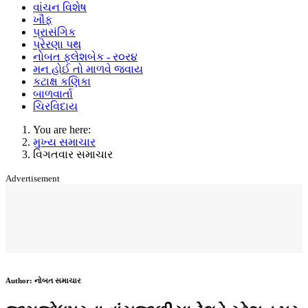
વાંચન વિશેષ
ખૌફ
પ્રાસંગિક
પ્રેરણા પથ
નોબત ફ્લેશબેક - ર૦ર૪
મન હોઈ તો માળવે જવાય
કટાક્ષ કણિકા
બાળવાર્તા
ચિરવિદાય
You are here:
મુખ્ય સમાચાર
વિગતવાર સમાચાર
Advertisement
Author:
નોબત સમાચાર