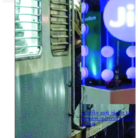
સ્ટારલિંક સાથે એરટેલ પછી
જીઓએ પાર્ટનરશીપનું કર્યુ
એલાન