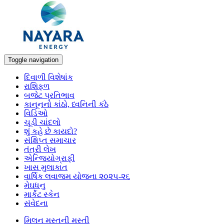
Toggle navigation
દિવાળી વિશેષાંક
રાશિફળ
બજેટ પ્રતિભાવ
કાનૂનનો કાંઠો, ધ્વનિની કંઠે
વિડિઓ
ચૂડી ચાંદલો
શું કહે છે કાયદો?
સંક્ષિપ્ત સમાચાર
તંત્રી લેખ
એન્જિયોગ્રાફી
ખાસ મુલાકાત
વાર્ષિક લવાજમ યોજના ૨૦૨૫-૨૬
મેઘધનુ
માર્કેટ સ્કેન
સંવેદના
મિલન મસ્તની મસ્તી