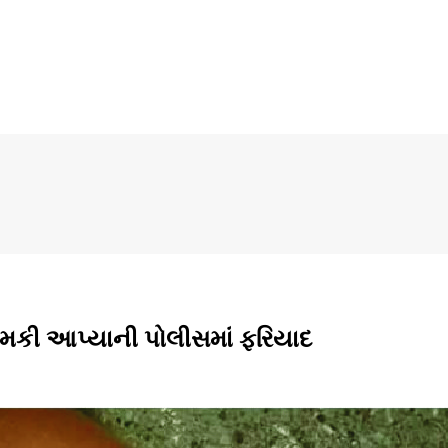
 ધમકી આપ્યાની પોલીસમાં ફરિયાદ