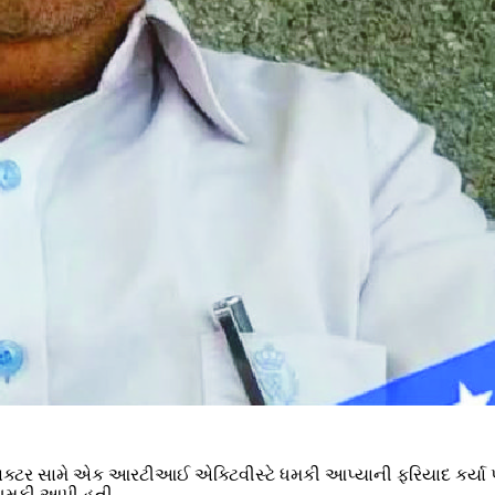
ક્ટર સામે એક આરટીઆઈ એક્ટિવીસ્ટે ધમકી આપ્યાની ફરિયાદ કર્યા પછ
ી ધમકી આપી હતી.