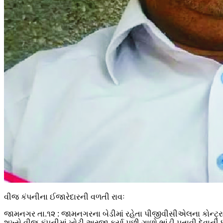
વીજ કંપનીના ઈજારેદારની વળતી રાવઃ
જામનગર તા.૧૨ : જામનગરના બેડીમાં રહેતા પીજીવીસીએલના કોન્ટ્રા
શખ્સે વીજ કંપનીમાં ખોટી અરજી કર્યા પછી ગાળો ભાંડી પતાવી દેવાન