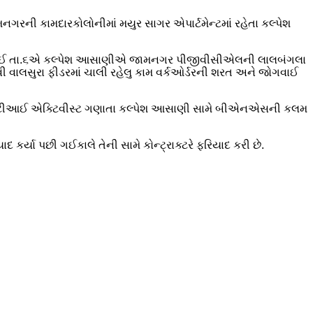
રની કામદારકોલોનીમાં મયુર સાગર એપાર્ટમેન્ટમાં રહેતા કલ્પેશ
્યા છે. ગઈ તા.૬એ કલ્પેશ આસાણીએ જામનગર પીજીવીસીએલની લાલબંગલા
વી વાલસુરા ફીડરમાં ચાલી રહેલુ કામ વર્કઓર્ડરની શરત અને જોગવાઈ
ી. આરટીઆઈ એક્ટિવીસ્ટ ગણાતા કલ્પેશ આસાણી સામે બીએનએસની કલમ
યા પછી ગઈકાલે તેની સામે કોન્ટ્રાક્ટરે ફરિયાદ કરી છે.