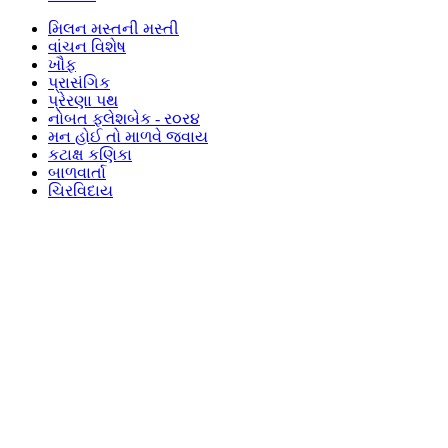
મિલન મસ્તની મસ્તી
વાંચન વિશેષ
ખૌફ
પ્રાસંગિક
પ્રેરણા પથ
નોબત ફ્લેશબેક - ર૦ર૪
મન હોઈ તો માળવે જવાય
કટાક્ષ કણિકા
બાળવાર્તા
ચિરવિદાય