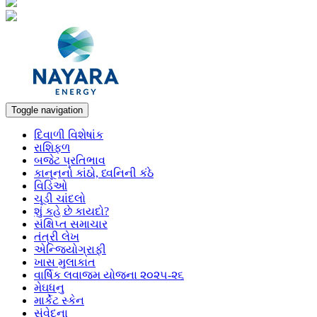
Toggle navigation
દિવાળી વિશેષાંક
રાશિફળ
બજેટ પ્રતિભાવ
કાનૂનનો કાંઠો, ધ્વનિની કંઠે
વિડિઓ
ચૂડી ચાંદલો
શું કહે છે કાયદો?
સંક્ષિપ્ત સમાચાર
તંત્રી લેખ
એન્જિયોગ્રાફી
ખાસ મુલાકાત
વાર્ષિક લવાજમ યોજના ૨૦૨૫-૨૬
મેઘધનુ
માર્કેટ સ્કેન
સંવેદના