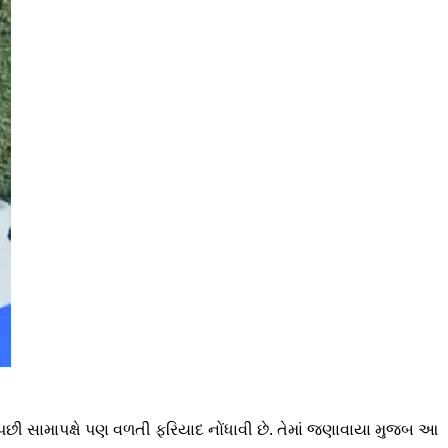
ી સામાપક્ષે પણ વળતી ફરિયાદ નોંધાવી છે. તેમાં જણાવાયા મુજબ આ