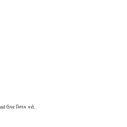
and ઉપર ક્લિક કરો.