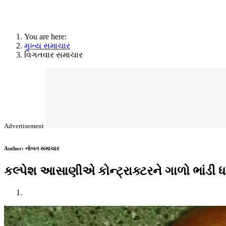
You are here:
મુખ્ય સમાચાર
વિગતવાર સમાચાર
Advertisement
Author:
નોબત સમાચાર
કલ્પેશ આસાણીએ કોન્ટ્રાક્ટરને ગાળો ભાંડી