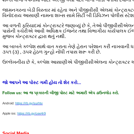
જામનગરના બેડી વિસ્તાર માં રહેતા અને પીજીવીસી એલમાં કોન્ટ્રા
વિનોદરાય આસાણી નામના શખ્સ સામે સિટી બી ડિવિઝન પોલીસ સ્ટેશનમ
આ વળતી ફરિયાદમાં કોન્ટ્રાક્ટરે જણાવ્યું છે કે, તેઓ પીજીવીસી
પાસેની કચેરીએ આવી અધિક્ષક ઈજનેર તથા વિભાગીય કાર્યપાલક ઈજનેર (
મુજબ કોન્ટ્રાક્ટર દ્વારા થતું નથી.
આ બાબતે કલ્પેશ સાથે વાત કરાતા તેણે હેરાન પરેશાન કરી નાખવ
૩૫૧ (૩) , ૩૫૨ હેઠળ ગુન્હો નોંધી તપાસ શરૂ કરી છે.
ઉલ્લેખનીય છે કે, કલ્પેશ આસાણીએ પીજીવીસીએલના કોન્ટ્રાક્ટર અનવ
જો
આપને
આ
પોસ્ટ
ગમી
હોય
તો
શેર
કરો
...
Follow us:
આ
જ
પ્રકારની
બીજી
પોસ્ટ
માટે
અમારી
એપ
ડાઉનલોડ
કરો
.
Android:
https://rb.gy/surhtv
Apple ios:
https://rb.gy/cee4r9
Social Media