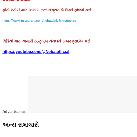
ફોટો
સ્ટોરી
માટે
અમારા
ઇન્સ્ટાગ્રામ
પેઈજને
ફોલ્લો
કરો
https://www.instagram.com/nobatdaily?r=nametag
વિડિયો માટે અમારી યુ-ટ્યૂબ ચેનલને સબસ્ક્રાઈબ કરો
https://youtube.com/@Nobatofficial
Advertisement
અન્ય સમાચારો