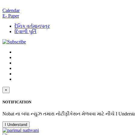
Calendar
E- Paper
દૈનિક વર્તમાનપત્ર
દિવાળી પુર્તિ
×
NOTIFICATION
Nobat ના બધા ન્યુઝ તમારા નોટીફીકેસન મેળવવા માટે નીચે I Underst
I Understand