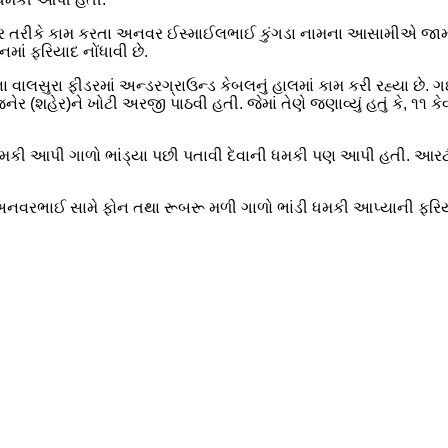
ક્ટર તરીકે કામ કરતા અનવર ઈસ્માઈલભાઈ કુંગડા નામના આસામીએ જામનગ
ાં ફરિયાદ નોંધાવી છે.
એલના વાલસુરા ફીડરમાં અન્ડરગ્રાઉન્ડ કેબલનું હાલમાં કામ કરી રહ
શહેર)ને ખોટી અરજી પાઠવી હતી. જેમાં તેણે જણાવ્યું હતું કે, ૧૧ કે
ાની ધમકી આપી ગાળો ભાંડ્યા પછી પતાવી દેવાની ધમકી પણ આપી હત
રભાઈ સામે ફોન તથા રૂબરૂ મળી ગાળો ભાંડી ધમકી આપ્યાની ફરિયાદ કર્