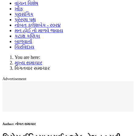
વાંચન વિશેષ
ખૌફ
પ્રાસંગિક
પ્રેરણા પથ
નોબત ફ્લેશબેક - ર૦ર૪
મન હોઈ તો માળવે જવાય
કટાક્ષ કણિકા
બાળવાર્તા
ચિરવિદાય
You are here:
મુખ્ય સમાચાર
વિગતવાર સમાચાર
Advertisement
Author:
નોબત સમાચાર