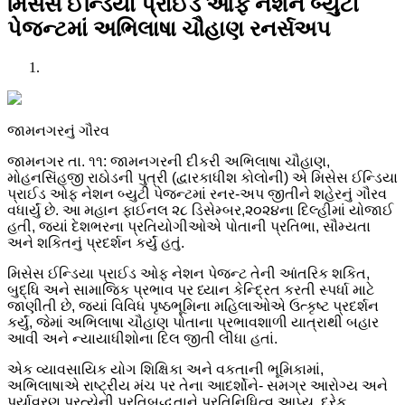
મિસેસ ઈન્ડિયા પ્રાઈડ ઓફ નેશન બ્યુટી
પેજન્ટમાં અભિલાષા ચૌહાણ રનર્સઅપ
જામનગરનું ગૌરવ
જામનગર તા. ૧૧: જામનગરની દીકરી અભિલાષા ચૌહાણ,
મોહનસિંહજી રાઠોડની પુત્રી (દ્વારકાધીશ કોલોની) એ મિસેસ ઈન્ડિયા
પ્રાઈડ ઓફ નેશન બ્યુટી પેજન્ટમાં રનર-અપ જીતીને શહેરનું ગૌરવ
વધાર્યું છે. આ મહાન ફાઈનલ ૨૮ ડિસેમ્બર,૨૦૨૪ના દિલ્હીમાં યોજાઈ
હતી, જયાં દેશભરના પ્રતિયોગીઓએ પોતાની પ્રતિભા, સૌમ્યતા
અને શકિતનું પ્રદર્શન કર્યું હતું.
મિસેસ ઈન્ડિયા પ્રાઈડ ઓફ નેશન પેજન્ટ તેની આંતરિક શકિત,
બુદ્ધિ અને સામાજિક પ્રભાવ પર ધ્યાન કેન્દ્રિત કરતી સ્પર્ધા માટે
જાણીતી છે, જયાં વિવિધ પૃષ્ઠભૂમિના મહિલાઓએ ઉત્કૃષ્ટ પ્રદર્શન
કર્યું, જેમાં અભિલાષા ચૌહાણ પોતાના પ્રભાવશાળી યાત્રાથી બહાર
આવી અને ન્યાયાધીશોના દિલ જીતી લીધા હતાં.
એક વ્યાવસાયિક યોગ શિક્ષિકા અને વકતાની ભૂમિકામાં,
અભિલાષાએ રાષ્ટ્રીય મંચ પર તેના આદર્શોને- સમગ્ર આરોગ્ય અને
પર્યાવરણ પ્રત્યેની પ્રતિબદ્ધતાને પ્રતિનિધિત્વ આપ્યુ. દરેક