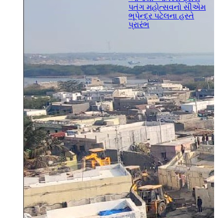
પતંગ મહોત્સવનો સીએમ
ભૂપેન્દ્ર પટેલના હસ્તે
પ્રારંભ