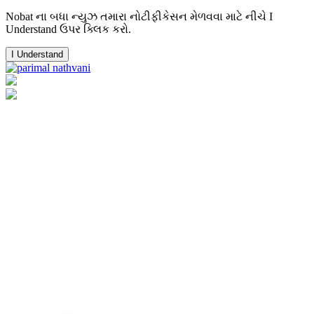
Nobat ના બધા ન્યુઝ તમારા નોટીફીકેસન મેળવવા માટે નીચે I
Understand ઉપર ક્લિક કરો.
I Understand