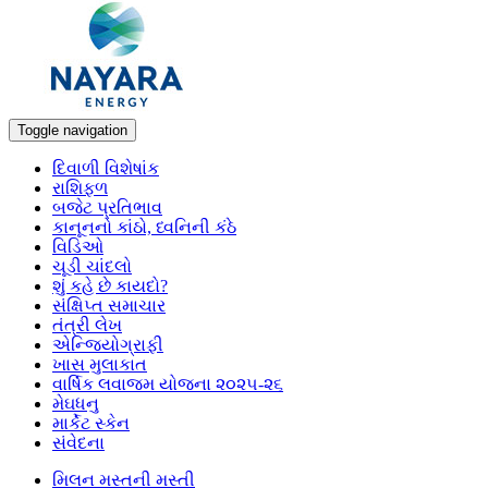
Toggle navigation
દિવાળી વિશેષાંક
રાશિફળ
બજેટ પ્રતિભાવ
કાનૂનનો કાંઠો, ધ્વનિની કંઠે
વિડિઓ
ચૂડી ચાંદલો
શું કહે છે કાયદો?
સંક્ષિપ્ત સમાચાર
તંત્રી લેખ
એન્જિયોગ્રાફી
ખાસ મુલાકાત
વાર્ષિક લવાજમ યોજના ૨૦૨૫-૨૬
મેઘધનુ
માર્કેટ સ્કેન
સંવેદના
મિલન મસ્તની મસ્તી