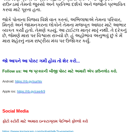
રાઉન્ડમાં તેમનો જુસ્સો અને પ્રતિભા દર્શકો અને જજોને પ્રભાવિત
કરવા માટે પૂરતા હતા.
જોકે પોતાના વિજય વિશે વાત કરતાં, અભિલાષાએ તેમના પરિવાર,
મિત્રો અને જામનગરના લોકોને તેમના મજબૂત આધાર માટે આભાર
વ્યકત કર્યો હતો. તેમણે કહ્યું, આ ટાઈટલ માત્ર મારૃં નથી. તે દરેકનું
છે, જેમણે મારા પર વિશ્વાસ રાખ્યો છે. હું અહોભાવ અનુભવું છું કે મેં
મારા શહેરનું નામ રાષ્ટ્રીય મંચ પર ઉજાગર કર્યું.
જો
આપને
આ
પોસ્ટ
ગમી
હોય
તો
શેર
કરો
...
Follow us:
આ
જ
પ્રકારની
બીજી
પોસ્ટ
માટે
અમારી
એપ
ડાઉનલોડ
કરો
.
Android:
https://rb.gy/surhtv
Apple ios:
https://rb.gy/cee4r9
Social Media
ફોટો
સ્ટોરી
માટે
અમારા
ઇન્સ્ટાગ્રામ
પેઈજને
ફોલ્લો
કરો
https://www.instagram.com/nobatdaily?r=nametag