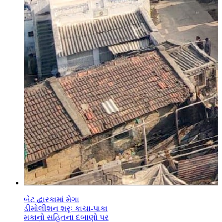
બેટ દ્વારકામાં મેગા
ડીમોલીશન શરૃઃ કાચા-પાકા
મકાનો સહિતના દબાણો પર