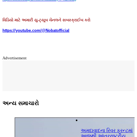
વિડિયો માટે અમારી યુ-ટ્યૂબ ચેનલને સબસ્ક્રાઈબ કરો
https://youtube.com/@Nobatofficial
Advertisement
અન્ય સમાચારો
ા
અમદાવાદના રિવર ફ્રન્ટમાં
સ
આજથી આંતરરાષ્ટ્રીય