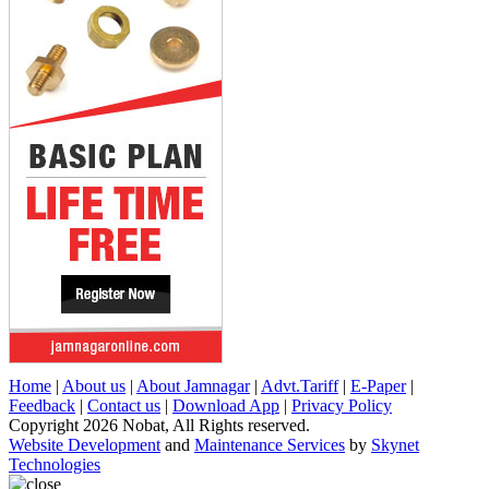
Home
|
About us
|
About Jamnagar
|
Advt.Tariff
|
E-Paper
|
Feedback
|
Contact us
|
Download App
|
Privacy Policy
Copyright 2026 Nobat, All Rights reserved.
Website Development
and
Maintenance Services
by
Skynet
Technologies