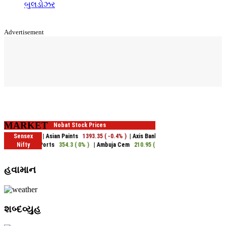
બુલડોઝર
Advertisement
MARKET
હવામાન
શબ્દવ્યુહ