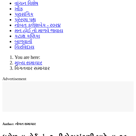
વાંચન વિશેષ
ખૌફ
પ્રાસંગિક
પ્રેરણા પથ
નોબત ફ્લેશબેક - ર૦ર૪
મન હોઈ તો માળવે જવાય
કટાક્ષ કણિકા
બાળવાર્તા
ચિરવિદાય
You are here:
મુખ્ય સમાચાર
વિગતવાર સમાચાર
Advertisement
Author:
નોબત સમાચાર