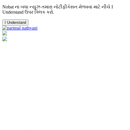
Nobat ના બધા ન્યુઝ તમારા નોટીફીકેસન મેળવવા માટે નીચે I
Understand ઉપર ક્લિક કરો.
I Understand