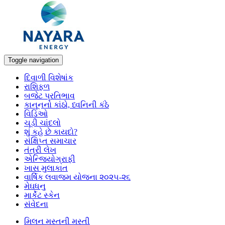
Toggle navigation
દિવાળી વિશેષાંક
રાશિફળ
બજેટ પ્રતિભાવ
કાનૂનનો કાંઠો, ધ્વનિની કંઠે
વિડિઓ
ચૂડી ચાંદલો
શું કહે છે કાયદો?
સંક્ષિપ્ત સમાચાર
તંત્રી લેખ
એન્જિયોગ્રાફી
ખાસ મુલાકાત
વાર્ષિક લવાજમ યોજના ૨૦૨૫-૨૬
મેઘધનુ
માર્કેટ સ્કેન
સંવેદના
મિલન મસ્તની મસ્તી