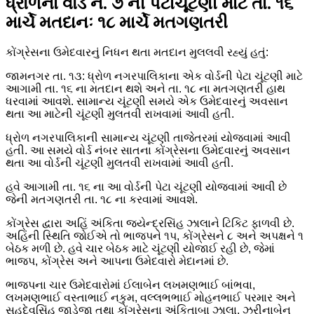
ધ્રોળના વોર્ડ નં. ૭ ની પેટાચૂંટણી માટે તા. ૧૬
માર્ચે મતદાનઃ ૧૮ માર્ચે મતગણતરી
કોંગ્રેસના ઉમેદવારનું નિધન થતા મતદાન મુલલવી રહ્યું હતું:
જામનગર તા. ૧૩: ધ્રોળ નગરપાલિકાના એક વોર્ડની પેટા ચૂંટણી માટે
આગામી તા. ૧૬ ના મતદાન થશે અને તા. ૧૮ ના મતગણતરી હાથ
ધરવામાં આવશે. સામાન્ય ચૂંટણી સમયે એક ઉમેદવારનું અવસાન
થતા આ માટેની ચૂંટણી મુલતવી રાખવામાં આવી હતી.
ધ્રોળ નગરપાલિકાની સામાન્ય ચૂંટણી તાજેતરમાં યોજવામાં આવી
હતી. આ સમયે વોર્ડ નંબર સાતના કોંગ્રેસના ઉમેદવારનું અવસાન
થતા આ વોર્ડની ચૂંટણી મુલતવી રાખવામાં આવી હતી.
હવે આગામી તા. ૧૬ ના આ વોર્ડની પેટા ચૂંટણી યોજવામાં આવી છે
જેની મતગણતરી તા. ૧૮ ના કરવામાં આવશે.
કોંગ્રેસ દ્વારા અહિં અંકિતા જયેન્દ્રસિંહ ઝાલાને ટિકિટ ફાળવી છે.
અહિંની સ્થિતિ જોઈએ તો ભાજપને ૧પ, કોંગ્રેસને ૮ અને અપક્ષને ૧
બેઠક મળી છે. હવે ચાર બેઠક માટે ચૂંટણી યોજાઈ રહી છે, જેમાં
ભાજપ, કોંગ્રેસ અને આપના ઉમેદવારો મેદાનમાં છે.
ભાજપના ચાર ઉમેદવારોમાં ઈલાબેન લખમણભાઈ બાંભવા,
લખમણભાઈ વસ્તાભાઈ નકુમ, વલ્લભભાઈ મોહનભાઈ પરમાર અને
સહદેવસિંહ જાડેજા તથા કોંગ્રેસના અંકિતાબા ઝાલા, ઝરીનાબેન