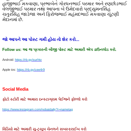
હાજીભાઈ મકવાણા, પ્રભાબેન ગોરધનભાઈ પરમાર અને રણછોડભાઈ
વેલજીભાઈ પરમાર તથા આપના બે ઉમેદવારો પ્રદ્યુમનસિંહ
ચતુરસિંહ જાડેજા અને ફિરોજભાઈ મહંમદભાઈ મકવાણા ચૂંટણી
મેદાનમાં છે.
જો
આપને
આ
પોસ્ટ
ગમી
હોય
તો
શેર
કરો
...
Follow us:
આ
જ
પ્રકારની
બીજી
પોસ્ટ
માટે
અમારી
એપ
ડાઉનલોડ
કરો
.
Android:
https://rb.gy/surhtv
Apple ios:
https://rb.gy/cee4r9
Social Media
ફોટો
સ્ટોરી
માટે
અમારા
ઇન્સ્ટાગ્રામ
પેઈજને
ફોલ્લો
કરો
https://www.instagram.com/nobatdaily?r=nametag
વિડિયો માટે અમારી યુ-ટ્યૂબ ચેનલને સબસ્ક્રાઈબ કરો