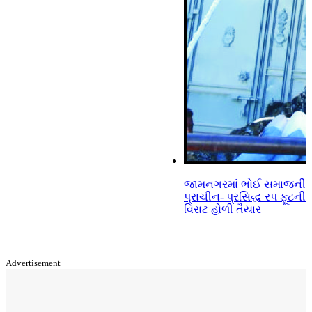
જામનગરમાં ભોઈ સમાજની
પ્રાચીન- પ્રસિદ્ધ રપ ફૂટની
વિરાટ હોળી તૈયાર
Advertisement