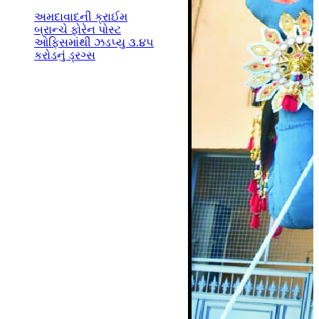
અમદાવાદની ક્રાઈમ
બ્રાન્ચે ફોરેન પોસ્ટ
ઓફિસમાંથી ઝડપ્યુ ૩.૪૫
કરોડનું ડ્રગ્સ