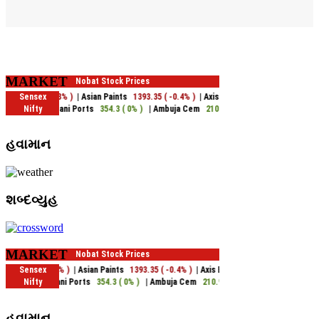
MARKET
હવામાન
શબ્દવ્યુહ
MARKET
હવામાન