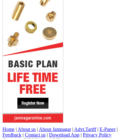
Home
|
About us
|
About Jamnagar
|
Advt.Tariff
|
E-Paper
|
Feedback
|
Contact us
|
Download App
|
Privacy Policy