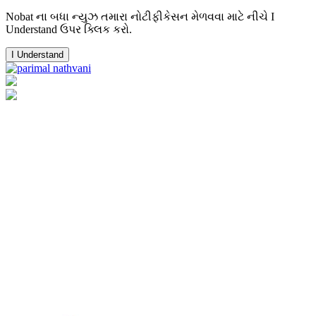
Nobat ના બધા ન્યુઝ તમારા નોટીફીકેસન મેળવવા માટે નીચે I
Understand ઉપર ક્લિક કરો.
I Understand