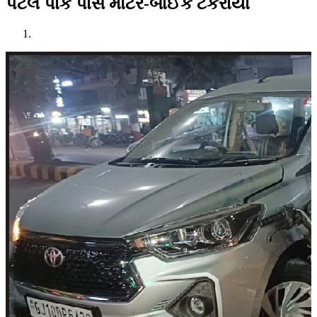
પટેલ પાર્ક પાસે મોટર-બાઈક ટકરાયા