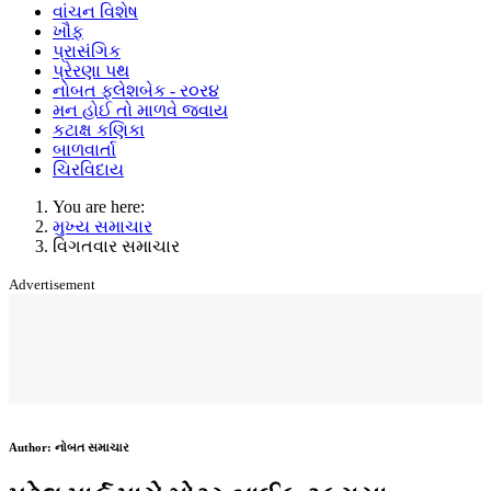
વાંચન વિશેષ
ખૌફ
પ્રાસંગિક
પ્રેરણા પથ
નોબત ફ્લેશબેક - ર૦ર૪
મન હોઈ તો માળવે જવાય
કટાક્ષ કણિકા
બાળવાર્તા
ચિરવિદાય
You are here:
મુખ્ય સમાચાર
વિગતવાર સમાચાર
Advertisement
Author:
નોબત સમાચાર