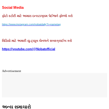
Social Media
ફોટો
સ્ટોરી
માટે
અમારા
ઇન્સ્ટાગ્રામ
પેઈજને
ફોલ્લો
કરો
https://www.instagram.com/nobatdaily?r=nametag
વિડિયો માટે અમારી યુ-ટ્યૂબ ચેનલને સબસ્ક્રાઈબ કરો
https://youtube.com/@Nobatofficial
Advertisement
અન્ય સમાચારો