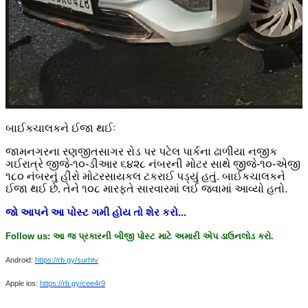
બાઈકચાલકને ઈજા થઈઃ
જામનગરના રણજીતસાગર રોડ પર પટેલ પાર્કના ઢાળીયા નજીક
ગઈરાત્રે જીજે-૧૦-ડીઆર ૬૪૨૮ નંબરની મોટર સાથે જીજે-૧૦-એજી
૧૮૦ નંબરનું હીરો મોટરસાયકલ ટકરાઈ પડ્યું હતું. બાઈકચાલકને
ઈજા થઈ છે. તેને ૧૦૮ મારફતે સારવારમાં લઈ જવામાં આવ્યો હતો.
જો
આપને
આ
પોસ્ટ
ગમી
હોય
તો
શેર
કરો
...
Follow us:
આ
જ
પ્રકારની
બીજી
પોસ્ટ
માટે
અમારી
એપ
ડાઉનલોડ
કરો
.
Android:
https://rb.gy/surhtv
Apple ios:
https://rb.gy/cee4r9