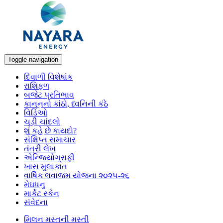
Toggle navigation
દિવાળી વિશેષાંક
રાશિફળ
બજેટ પ્રતિભાવ
કાનૂનનો કાંઠો, ધ્વનિની કંઠે
વિડિઓ
ચૂડી ચાંદલો
શું કહે છે કાયદો?
સંક્ષિપ્ત સમાચાર
તંત્રી લેખ
એન્જિયોગ્રાફી
ખાસ મુલાકાત
વાર્ષિક લવાજમ યોજના ૨૦૨૫-૨૬
મેઘધનુ
માર્કેટ સ્કેન
સંવેદના
મિલન મસ્તની મસ્તી