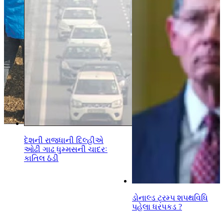
દેશની રાજધાની દિલ્હીએ
ઓઢી ગાઢ ધુમ્મસની ચાદરઃ
કાતિલ ઠંડી
ડોનાલ્ડ ટ્રમ્પ શપથવિધિ
પહેલા ધરપકડ ?