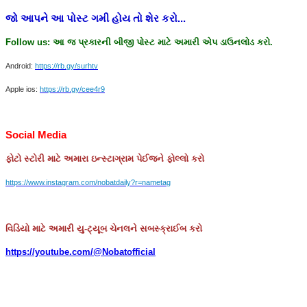
જો
આપને
આ
પોસ્ટ
ગમી
હોય
તો
શેર
કરો
...
Follow us:
આ
જ
પ્રકારની
બીજી
પોસ્ટ
માટે
અમારી
એપ
ડાઉનલોડ
કરો
.
Android:
https://rb.gy/surhtv
Apple ios:
https://rb.gy/cee4r9
Social Media
ફોટો
સ્ટોરી
માટે
અમારા
ઇન્સ્ટાગ્રામ
પેઈજને
ફોલ્લો
કરો
https://www.instagram.com/nobatdaily?r=nametag
વિડિયો માટે અમારી યુ-ટ્યૂબ ચેનલને સબસ્ક્રાઈબ કરો
https://youtube.com/@Nobatofficial