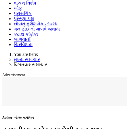
વાંચન વિશેષ
ખૌફ
પ્રાસંગિક
પ્રેરણા પથ
નોબત ફ્લેશબેક - ર૦ર૪
મન હોઈ તો માળવે જવાય
કટાક્ષ કણિકા
બાળવાર્તા
ચિરવિદાય
You are here:
મુખ્ય સમાચાર
વિગતવાર સમાચાર
Advertisement
Author:
નોબત સમાચાર