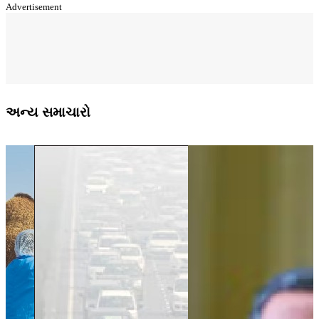
Advertisement
અન્ય સમાચારો