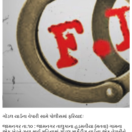
ગોંડલ યાર્ડના વેપારી સામે પોલીસમાં ફરિયાદઃ
જામનગર તા.૧૦ : જામનગર તાલુકાના હડમતીયા (મતવા) ગામના
એક ખેડૂતે ગયા માર્ચ મહિનામાં ગોંડલ માર્કેટીંગ યાર્ડના એક વેપારીને