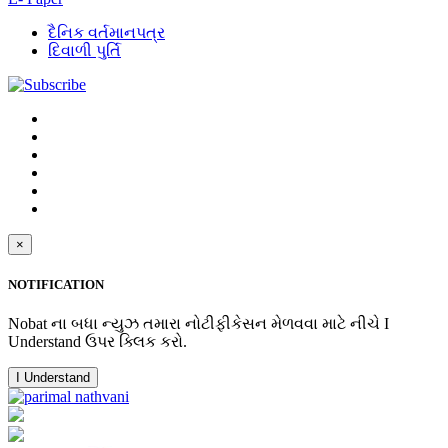
દૈનિક વર્તમાનપત્ર
દિવાળી પુર્તિ
×
NOTIFICATION
Nobat ના બધા ન્યુઝ તમારા નોટીફીકેસન મેળવવા માટે નીચે I
Understand ઉપર ક્લિક કરો.
I Understand