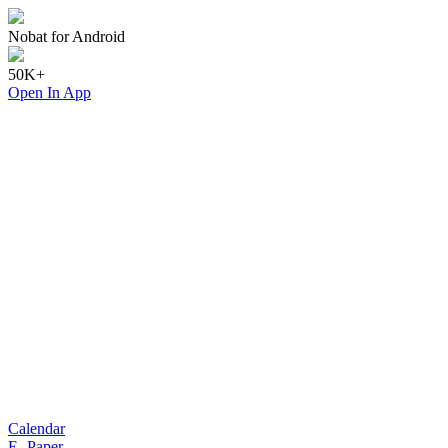
Nobat for Android
50K+
Open In App
Calendar
E- Paper