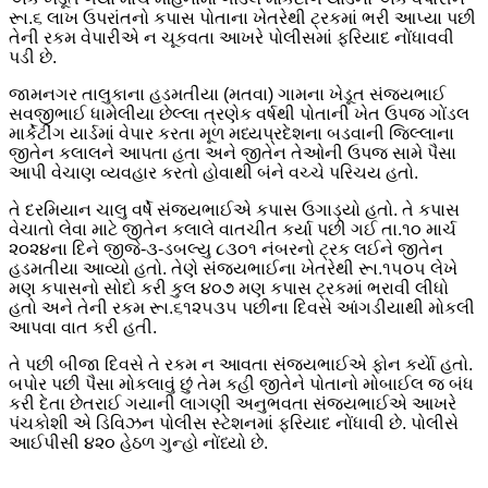
રૂા.૬ લાખ ઉપરાંતનો કપાસ પોતાના ખેતરેથી ટ્રકમાં ભરી આપ્યા પછી
તેની રકમ વેપારીએ ન ચૂકવતા આખરે પોલીસમાં ફરિયાદ નોંધાવવી
પડી છે.
જામનગર તાલુકાના હડમતીયા (મતવા) ગામના ખેડૂત સંજયભાઈ
સવજીભાઈ ધામેલીયા છેલ્લા ત્રણેક વર્ષથી પોતાની ખેત ઉપજ ગોંડલ
માર્કેટીંગ યાર્ડમાં વેપાર કરતા મૂળ મધ્યપ્રદેશના બડવાની જિલ્લાના
જીતેન કલાલને આપતા હતા અને જીતેન તેઓની ઉપજ સામે પૈસા
આપી વેચાણ વ્યવહાર કરતો હોવાથી બંને વચ્ચે પરિચય હતો.
તે દરમિયાન ચાલુ વર્ષે સંજયભાઈએ કપાસ ઉગાડ્યો હતો. તે કપાસ
વેચાતો લેવા માટે જીતેન કલાલે વાતચીત કર્યા પછી ગઈ તા.૧૦ માર્ચ
૨૦૨૪ના દિને જીજે-૩-ડબલ્યુ ૮૩૦૧ નંબરનો ટ્રક લઈને જીતેન
હડમતીયા આવ્યો હતો. તેણે સંજયભાઈના ખેતરેથી રૂા.૧૫૦૫ લેખે
મણ કપાસનો સોદો કરી કુલ ૪૦૭ મણ કપાસ ટ્રકમાં ભરાવી લીધો
હતો અને તેની રકમ રૂા.૬૧૨૫૩૫ પછીના દિવસે આંગડીયાથી મોકલી
આપવા વાત કરી હતી.
તે પછી બીજા દિવસે તે રકમ ન આવતા સંજયભાઈએ ફોન કર્યાે હતો.
બપોર પછી પૈસા મોકલાવું છું તેમ કહી જીતેને પોતાનો મોબાઈલ જ બંધ
કરી દેતા છેતરાઈ ગયાની લાગણી અનુભવતા સંજયભાઈએ આખરે
પંચકોશી એ ડિવિઝન પોલીસ સ્ટેશનમાં ફરિયાદ નોંધાવી છે. પોલીસે
આઈપીસી ૪૨૦ હેઠળ ગુન્હો નોંધ્યો છે.