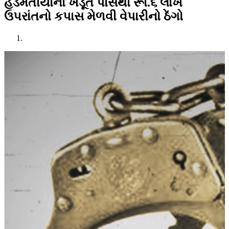
હડમતીયાના ખેડૂત પાસેથી રૂા.૬ લાખ
ઉપરાંતનો કપાસ મેળવી વેપારીનો ઠેંગો