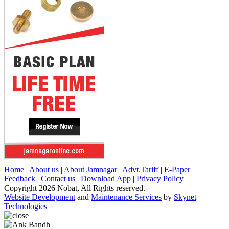
Home
|
About us
|
About Jamnagar
|
Advt.Tariff
|
E-Paper
|
Feedback
|
Contact us
|
Download App
|
Privacy Policy
Copyright 2026 Nobat, All Rights reserved.
Website Development
and
Maintenance Services
by
Skynet
Technologies