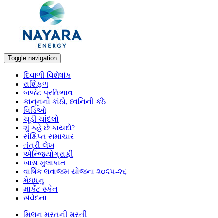
Toggle navigation
દિવાળી વિશેષાંક
રાશિફળ
બજેટ પ્રતિભાવ
કાનૂનનો કાંઠો, ધ્વનિની કંઠે
વિડિઓ
ચૂડી ચાંદલો
શું કહે છે કાયદો?
સંક્ષિપ્ત સમાચાર
તંત્રી લેખ
એન્જિયોગ્રાફી
ખાસ મુલાકાત
વાર્ષિક લવાજમ યોજના ૨૦૨૫-૨૬
મેઘધનુ
માર્કેટ સ્કેન
સંવેદના
મિલન મસ્તની મસ્તી