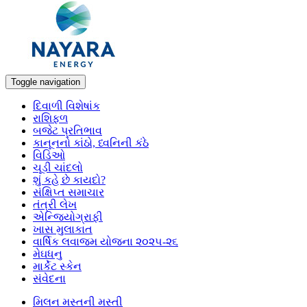
Toggle navigation
દિવાળી વિશેષાંક
રાશિફળ
બજેટ પ્રતિભાવ
કાનૂનનો કાંઠો, ધ્વનિની કંઠે
વિડિઓ
ચૂડી ચાંદલો
શું કહે છે કાયદો?
સંક્ષિપ્ત સમાચાર
તંત્રી લેખ
એન્જિયોગ્રાફી
ખાસ મુલાકાત
વાર્ષિક લવાજમ યોજના ૨૦૨૫-૨૬
મેઘધનુ
માર્કેટ સ્કેન
સંવેદના
મિલન મસ્તની મસ્તી