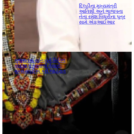
દિલ્હીના મુખ્યમંત્રી
આતિશી અને ભાજપના
નેતા રમેશ બિધુરીના પુત્ર
સામે એફઆઈઆર
ગુજરાતમાં યુનિફોર્મ સિવિલ
કોડ લાગુ કરવાની તૈયારીઃ
મુખ્યમંત્રીએ કરી જાહેરાત