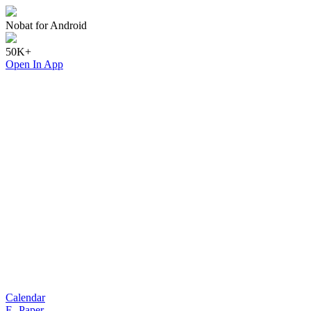
Nobat for Android
50K+
Open In App
Calendar
E- Paper