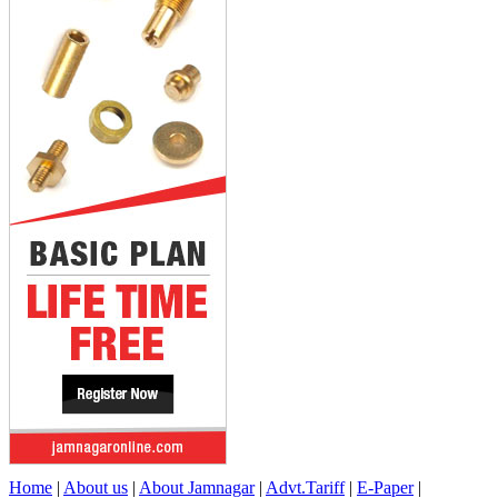
Home
|
About us
|
About Jamnagar
|
Advt.Tariff
|
E-Paper
|