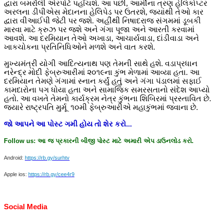
દ્વારા બમરૌલી એરપોર્ટ પહોંચશે. આ પછી, આર્મીના ત્રણ હેલિકોપ્ટર
અરલના ડીપીએસ મેદાનના હેલિપેડ પર ઉતરશે, જ્યાંથી તેઓ કાર
દ્વારા વીઆઈપી જેટી પર જશે. અહીંથી નિષાદરાજ સંગમમાં ડૂબકી
મારવા માટે ક્રુઝ પર જશે અને ગંગા પૂજા અને આરતી કરવામાં
આવશે. આ દરમિયાન તેઓ અખાડા, આચાર્યવાડા, દાંડીવાડા અને
ખાકચોકના પ્રતિનિધિઓને મળશે અને વાત કરશે.
મુખ્યમંત્રી યોગી આદિત્યનાથ પણ તેમની સાથે હશે. વડાપ્રધાન
નરેન્દ્ર મોદી ફેબ્રુઆરીમાં ૨૦૧૯ના કુંભ મેળામાં આવ્યા હતા. આ
દરમિયાન તેમણે ગંગામાં સ્નાન કર્યું હતું અને ગંગા પંડાલમાં સફાઈ
કામદારોના પગ ધોયા હતા અને સામાજિક સમરસતાનો સંદેશ આપ્યો
હતો. આ વખતે તેમનો કાર્યક્રમ નેત્ર કુંભના શિબિરમાં પ્રસ્તાવિત છે.
જ્યારે રાષ્ટ્રપતિ મુર્મૂ ૧૦મી ફેબ્રુઆરીએ મહાકુંભમાં જવાના છે.
જો
આપને
આ
પોસ્ટ
ગમી
હોય
તો
શેર
કરો
...
Follow us:
આ
જ
પ્રકારની
બીજી
પોસ્ટ
માટે
અમારી
એપ
ડાઉનલોડ
કરો
.
Android:
https://rb.gy/surhtv
Apple ios:
https://rb.gy/cee4r9
Social Media