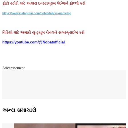
ફોટો
સ્ટોરી
માટે
અમારા
ઇન્સ્ટાગ્રામ
પેઈજને
ફોલ્લો
કરો
https://www.instagram.com/nobatdaily?r=nametag
વિડિયો માટે અમારી યુ-ટ્યૂબ ચેનલને સબસ્ક્રાઈબ કરો
https://youtube.com/@Nobatofficial
Advertisement
અન્ય સમાચારો