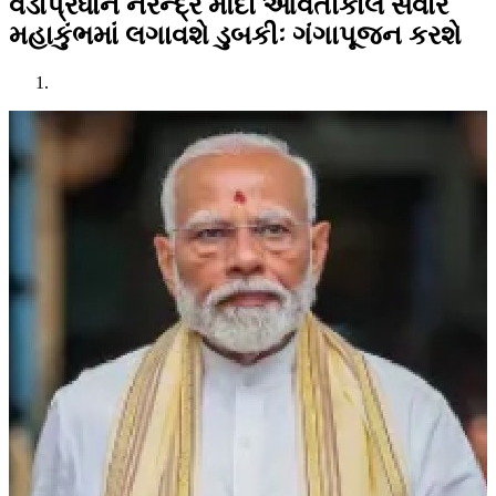
વડાપ્રધાન નરેન્દ્ર મોદી આવતીકાલે સવારે
મહાકુંભમાં લગાવશે ડુબકીઃ ગંગાપૂજન કરશે