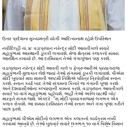
ઉત્તર પ્રદેશના મુખ્યમંત્રી યોગી આદિત્યનાથ રહેશે ઉપસ્થિત
નવીદિલ્હી તા. ૪ઃ વડાપ્રધાન નરેન્દ્ર મોદી આવતીકાલે સવારે
મહાકુંભમાં આસ્થાની ડૂબકી લગાવશે. મેળા ક્ષેત્રમાં કલાકનો સમય
આરક્ષિત રખાયો છે. આ દરમિયાન તેઓ ગંગાપૂજન પણ કરશે.
વડાપ્રધાન નરેન્દ્ર મોદી આવતી કાલે ૫ ફેબ્રુઆરીએ પ્રયાગરાજ
મહાકુંભની મુલાકાત લેશે જ્યાં તેઓ સંગમમાં ડૂબકી લગાવાશે. પીએમ
મોદી બુધવારે માઘ માસની અષ્ટમી તિથિએ પવિત્ર ત્રિવેણીમાં સ્નાન
કરશે. સ્નાન કર્યા બાદ તેઓ સંગમના કિનારે જ ગંગાની પૂજા કરશે
અને દેશવાસીઓના કલ્યાણની કામના કરશે. વડાપ્રધાન આવતીકાલે
સવારે ૧૦ વાગે મહાકુંભમાં પહોંચશે. અહીં તેઓ અરેલ ઘાટથી બોટ
મારફતે સંગમ જશે. એકંદરે ઁસ્ મોદી પ્રયાગરાજમાં લગભગ એક
કલાક રોકાશે. આ સમય દરમિયાન તેઓ સ્નાન અને ગંગા પૂજા કરીને
પાછા ફરશે.
મહાકુંભમાં પીએમ મોદીનો લગભગ એક કલાકનો કાર્યક્રમ નક્કી
કરવામાં આવ્યો છે. તેઓ બુધવારે સવારે લગભગ ૧૦ વાગે વિશેષ વિમાન