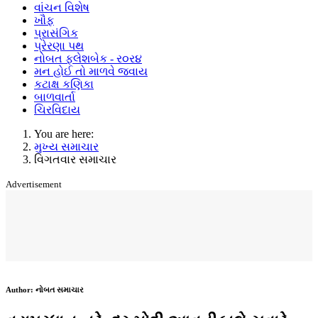
વાંચન વિશેષ
ખૌફ
પ્રાસંગિક
પ્રેરણા પથ
નોબત ફ્લેશબેક - ર૦ર૪
મન હોઈ તો માળવે જવાય
કટાક્ષ કણિકા
બાળવાર્તા
ચિરવિદાય
You are here:
મુખ્ય સમાચાર
વિગતવાર સમાચાર
Advertisement
Author:
નોબત સમાચાર