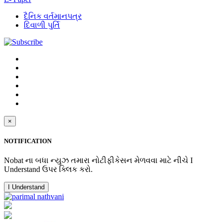
દૈનિક વર્તમાનપત્ર
દિવાળી પુર્તિ
×
NOTIFICATION
Nobat ના બધા ન્યુઝ તમારા નોટીફીકેસન મેળવવા માટે નીચે I
Understand ઉપર ક્લિક કરો.
I Understand