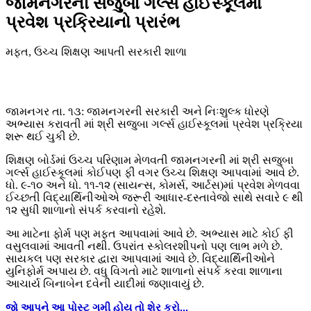
જામનગરની સજુબા ગર્લ્સ હાઈસ્કૂલમાં
પ્રવેશ પ્રક્રિયાનો પ્રારંભ
મફત, ઉચ્ચ શિક્ષણ આપતી સરકારી શાળા
જામનગર તા. ૧૩: જામનગરની સરકારી અને નિઃશુલ્ક ધોરણે
અભ્યાસ કરાવતી માં શ્રી સજુબા ગર્લ્સ હાઈસ્કૂલમાં પ્રવેશ પ્રક્રિયા
શરૂ થઈ ચુકી છે.
શિક્ષણ બોર્ડમાં ઉચ્ચ પરિણામ મેળવતી જામનગરની માં શ્રી સજુબા
ગર્લ્સ હાઈસ્કૂલમાં કોઈપણ ફી વગર ઉચ્ચ શિક્ષણ આપવામાં આવે છે.
ધો. ૯-૧૦ અને ધો. ૧૧-૧૨ (સાયન્સ, કોમર્સ, આર્ટસ)માં પ્રવેશ મેળવવા
ઈચ્છતી વિદ્યાર્થિનીઓએ જરૂરી આધાર-દસ્તાવેજો સાથે સવારે ૯ થી
૧૨ સુધી શાળાનો સંપર્ક કરવાનો રહેશે.
આ માટેના ફોર્મ પણ મફત આપવામાં આવે છે. અભ્યાસ માટે કોઈ ફી
વસુલવામાં આવતી નથી. ઉપરાંત સ્કોલરશીપનો પણ લાભ મળે છે.
સાયકલ પણ સરકાર દ્વારા આપવામાં આવે છે. વિદ્યાર્થિનીઓને
યુનિફોર્મ અપાય છે. વધુ વિગતો માટે શાળાનો સંપર્ક કરવા શાળાના
આચાર્ય બિનાબેન દવેની યાદીમાં જણાવાયું છે.
જો
આપને
આ
પોસ્ટ
ગમી
હોય
તો
શેર
કરો
...