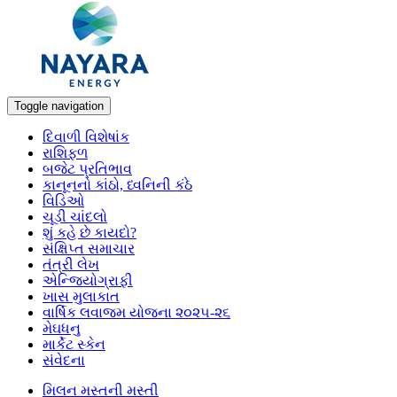
Toggle navigation
દિવાળી વિશેષાંક
રાશિફળ
બજેટ પ્રતિભાવ
કાનૂનનો કાંઠો, ધ્વનિની કંઠે
વિડિઓ
ચૂડી ચાંદલો
શું કહે છે કાયદો?
સંક્ષિપ્ત સમાચાર
તંત્રી લેખ
એન્જિયોગ્રાફી
ખાસ મુલાકાત
વાર્ષિક લવાજમ યોજના ૨૦૨૫-૨૬
મેઘધનુ
માર્કેટ સ્કેન
સંવેદના
મિલન મસ્તની મસ્તી