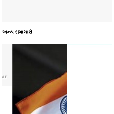
અન્ય સમાચારો
ા