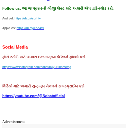
Follow us:
આ
જ
પ્રકારની
બીજી
પોસ્ટ
માટે
અમારી
એપ
ડાઉનલોડ
કરો
.
Android:
https://rb.gy/surhtv
Apple ios:
https://rb.gy/cee4r9
Social Media
ફોટો
સ્ટોરી
માટે
અમારા
ઇન્સ્ટાગ્રામ
પેઈજને
ફોલ્લો
કરો
https://www.instagram.com/nobatdaily?r=nametag
વિડિયો માટે અમારી યુ-ટ્યૂબ ચેનલને સબસ્ક્રાઈબ કરો
https://youtube.com/@Nobatofficial
Advertisement