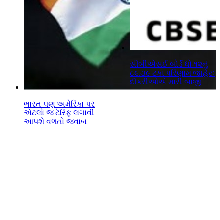
સીબીએસઈ બોર્ડ ધો-૧૨નું
૮૯.૩૯ ટકા પરિણામ જાહેરઃ
દીકરીઓએ મારી બાજી
ભારત પણ અમેરિકા પર
એટલો જ ટેરિફ લગાવી
આપશે વળતો જવાબ