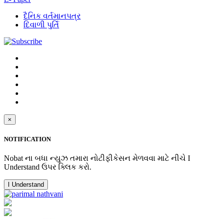
દૈનિક વર્તમાનપત્ર
દિવાળી પુર્તિ
×
NOTIFICATION
Nobat ના બધા ન્યુઝ તમારા નોટીફીકેસન મેળવવા માટે નીચે I
Understand ઉપર ક્લિક કરો.
I Understand