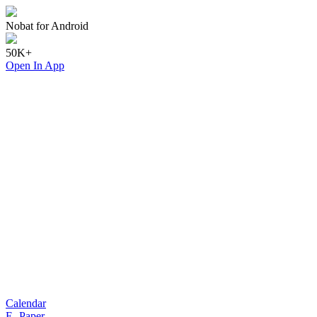
Nobat for Android
50K+
Open In App
Calendar
E- Paper