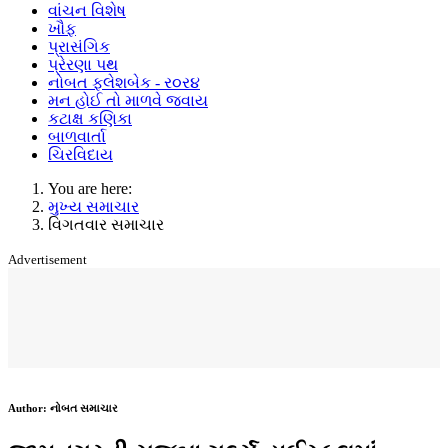
વાંચન વિશેષ
ખૌફ
પ્રાસંગિક
પ્રેરણા પથ
નોબત ફ્લેશબેક - ર૦ર૪
મન હોઈ તો માળવે જવાય
કટાક્ષ કણિકા
બાળવાર્તા
ચિરવિદાય
You are here:
મુખ્ય સમાચાર
વિગતવાર સમાચાર
Advertisement
Author:
નોબત સમાચાર